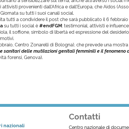
puntano a sensibilizzare sul tema, anche attraverso i social m
i attivisti provenienti dall’Africa e dall’Europa, che Aidos (Ass
iornata su tutti i suoi canali social.
a tutti a condividere il post che sarà pubblicato il 6 febbraio
a
su tutti i social è
#endFGM
: testimonial, attivisti e influence
ola, il soffione, simbolo di libertà ed espressione del desiderio 
emotivi.
bbraio, Centro Zonarelli di Bologna), che prevede una mostra 
i e sanitari delle mutilazioni genitali femminili e il fenomeno
vità forensi, Genova).
Contatti
i nazionali
Centro nazionale di docume