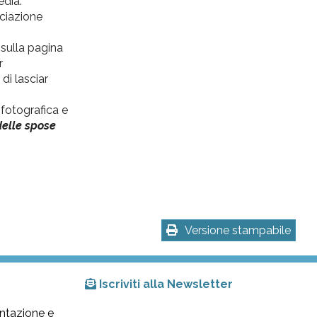
edia.
ociazione
 sulla pagina
r
di lasciar
fotografica e
 delle spose
Versione stampabile
Iscriviti alla Newsletter
ntazione e