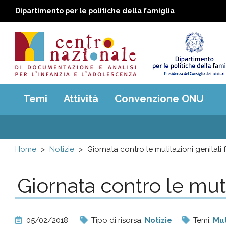
Dipartimento per le politiche della famiglia
Centro
Main
Temi
Attività
Convenzione ONU
menu
nazionale
di
Home
Notizie
Giornata contro le mutilazioni genitali 
Documentazione
Giornata contro le muti
e
analisi
05/02/2018
Tipo di risorsa:
Notizie
Temi:
Mut