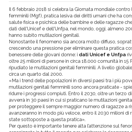
pr
Il 6 febbraio 2018 si celebra la Giornata mondiale contro l
femminili (Mgf), pratica lesiva dei diritti umani che ha c
l'infanzia
salute fisica e psichica delle bambine e delle ragazze ch
dati dell'Unicef e dell'Unfpa, nel mondo, oggi, almeno 20
hanno subito mutilazioni genitali.
e
Nonostante il fenomeno sia ancora molto diffuso, soprattu
crescendo una pressione per eliminare questa pratica così
l'adolescenza
benessere delle giovani donne: i
dati Unicef e Unfpa
ri
oltre 25 milioni di persone in circa 18.000 comunità in 1
ripudiato le mutilazioni genitali femminili. A livello globale
circa un quarto dal 2000.
«Ma i trend delle popolazioni in diversi paesi tra i più po
mutilazioni genitali femminili sono ancora praticate - spie
ridurre i progressi compiuti. Entro il 2030, oltre un terzo 
avverrà in 30 paesi in cui si praticano le mutilazioni genita
per proteggere il sempre maggior numero di ragazze a ris
avanzeranno in modo più veloce, entro il 2030 milioni di
state sottoposte a questa pratica».
Per questo è importante tenere alta l’attenzione sul fenome