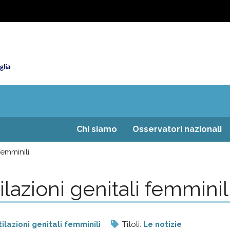
Chi siamo
Osservatori nazionali
femminili
lazioni genitali femminil
ilazioni genitali femminili
Titoli:
Le notizie