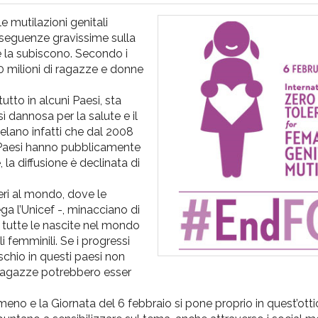
e mutilazioni genitali
onseguenze gravissime sulla
e la subiscono. Secondo i
0 milioni di ragazze e donne
tto in alcuni Paesi, sta
 dannosa per la salute e il
velano infatti che dal 2008
5 Paesi hanno pubblicamente
, la diffusione è declinata di
veri al mondo, dove le
ga l’Unicef -, minacciano di
di tutte le nascite nel mondo
li femminili. Se i progressi
chio in questi paesi non
 ragazze potrebbero esser
no e la Giornata del 6 febbraio si pone proprio in quest’ottica