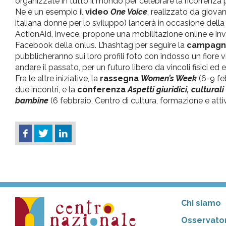
organizzate in tutto il mondo per celebrare la ricorrenza 
Ne è un esempio il
video
One Voice
, realizzato da giovan
italiana donne per lo sviluppo) lancerà in occasione della G
ActionAid, invece, propone una mobilitazione online e invit
Facebook della onlus. L’hashtag per seguire la
campagn
pubblicheranno sui loro profili foto con indosso un fiore vi
andare il passato, per un futuro libero da vincoli fisici ed 
Fra le altre iniziative, la
rassegna
Women’s Week
(6-9 fe
due incontri, e la
conferenza
Aspetti giuridici, cultural
bambine
(6 febbraio, Centro di cultura, formazione e atti
Chi siamo
Osservator