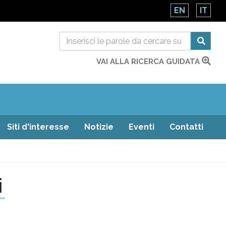
EN
IT
VAI ALLA RICERCA GUIDATA
Siti d'interesse
Notizie
Eventi
Contatti
i