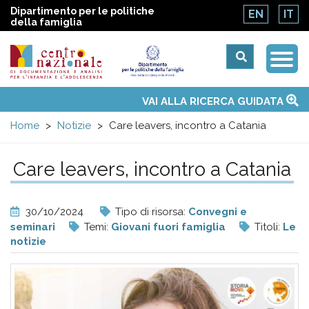
Dipartimento per le politiche
EN
IT
della famiglia
Togg
Centro
Navi
Main
VAI ALLA RICERCA GUIDATA
Chi siamo
Osservatori nazionali
Siti d'interesse
Notizie
Eventi
Contatti
Temi
Attività
Convenzione ONU
menu
nazionale
Home
Notizie
Care leavers, incontro a Catania
di
Care leavers, incontro a Catania
Documentazione
30/10/2024
Tipo di risorsa:
Convegni e
e
seminari
Temi:
Giovani fuori famiglia
Titoli:
Le
notizie
analisi