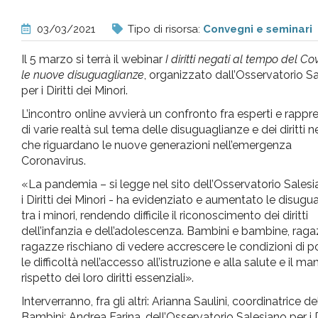
pr
03/03/2021
Tipo di risorsa:
Convegni e seminari
l'infanzia
Il 5 marzo si terrà il webinar
I diritti negati al tempo del Co
le nuove disuguaglianze
, organizzato dall’Osservatorio S
e
per i Diritti dei Minori.
L’incontro online avvierà un confronto fra esperti e rappr
l'adolescenza
di varie realtà sul tema delle disuguaglianze e dei diritti n
che riguardano le nuove generazioni nell’emergenza
Coronavirus.
«La pandemia – si legge nel sito dell’Osservatorio Salesi
i Diritti dei Minori - ha evidenziato e aumentato le disugu
tra i minori, rendendo difficile il riconoscimento dei diritti
dell’infanzia e dell’adolescenza. Bambini e bambine, raga
ragazze rischiano di vedere accrescere le condizioni di p
le difficoltà nell’accesso all’istruzione e alla salute e il m
rispetto dei loro diritti essenziali».
Interverranno, fra gli altri: Arianna Saulini, coordinatric
Bambini; Andrea Farina, dell’Osservatorio Salesiano per i 