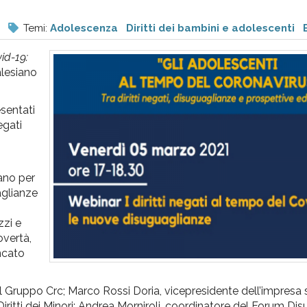
Temi:
Adolescenza
Diritti dei bambini e adolescenti
vid-19:
alesiano
esentati
egati
ano per
aglianze
zzi e
overtà,
ancato
e del Gruppo Crc; Marco Rossi Doria, vicepresidente dell’impresa 
Diritti dei Minori; Andrea Morniroli, coordinatore del Forum Di