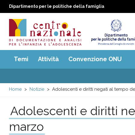
Dipartimento per le politiche della famiglia
Centro
Main
Temi
Attività
Convenzione ONU
menu
nazionale
di
Home
Notizie
Adolescenti e diritti negati al tempo d
Documentazione
Adolescenti e diritti n
e
marzo
analisi