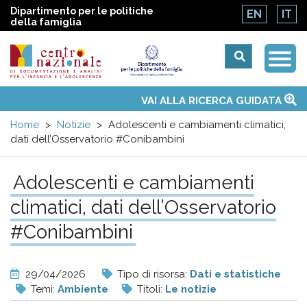
Dipartimento per le politiche
EN
IT
della famiglia
Togg
Centro
Navi
Main
VAI ALLA RICERCA GUIDATA
Chi siamo
Osservatori nazionali
Siti d'interesse
Notizie
Eventi
Contatti
Temi
Attività
Convenzione ONU
menu
nazionale
Home
Notizie
Adolescenti e cambiamenti climatici,
dati dell’Osservatorio #Conibambini
di
Adolescenti e cambiamenti
Documentazione
climatici, dati dell’Osservatorio
e
#Conibambini
analisi
29/04/2026
Tipo di risorsa:
Dati e statistiche
Temi:
Ambiente
Titoli:
Le notizie