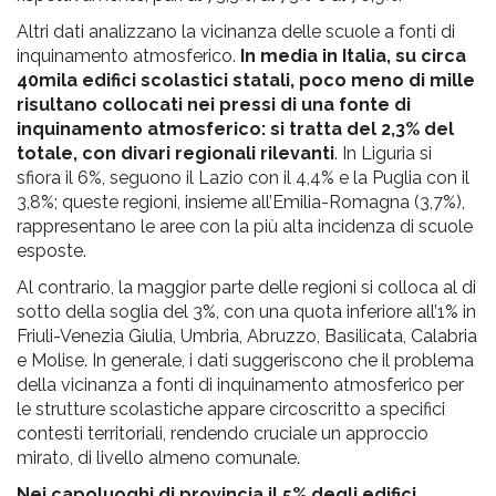
Altri dati analizzano la vicinanza delle scuole a fonti di
inquinamento atmosferico.
In media in Italia, su circa
40mila edifici scolastici statali, poco meno di mille
risultano collocati nei pressi di una fonte di
inquinamento atmosferico: si tratta del 2,3% del
totale, con divari regionali rilevanti
. In Liguria si
sfiora il 6%, seguono il Lazio con il 4,4% e la Puglia con il
3,8%; queste regioni, insieme all’Emilia-Romagna (3,7%),
rappresentano le aree con la più alta incidenza di scuole
esposte.
Al contrario, la maggior parte delle regioni si colloca al di
sotto della soglia del 3%, con una quota inferiore all’1% in
Friuli-Venezia Giulia, Umbria, Abruzzo, Basilicata, Calabria
e Molise. In generale, i dati suggeriscono che il problema
della vicinanza a fonti di inquinamento atmosferico per
le strutture scolastiche appare circoscritto a specifici
contesti territoriali, rendendo cruciale un approccio
mirato, di livello almeno comunale.
Nei capoluoghi di provincia il 5% degli edifici