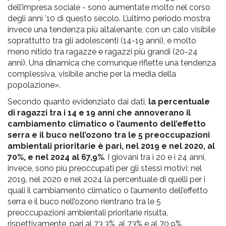
dell’impresa sociale - sono aumentate molto nel corso
degli anni ’10 di questo secolo. L’ultimo periodo mostra
invece una tendenza più altalenante, con un calo visibile
soprattutto tra gli adolescenti (14-19 anni), e molto
meno nitido tra ragazze e ragazzi più grandi (20-24
anni). Una dinamica che comunque riflette una tendenza
complessiva, visibile anche per la media della
popolazione».
Secondo quanto evidenziato dai dati,
la percentuale
di ragazzi tra i 14 e 19 anni che annoverano il
cambiamento climatico o l’aumento dell’effetto
serra e il buco nell’ozono tra le 5 preoccupazioni
ambientali prioritarie è pari, nel 2019 e nel 2020, al
70%, e nel 2024 al 67,9%
. I giovani tra i 20 e i 24 anni,
invece, sono più preoccupati per gli stessi motivi: nel
2019, nel 2020 e nel 2024 la percentuale di quelli per i
quali il cambiamento climatico o l’aumento dell’effetto
serra e il buco nell’ozono rientrano tra le 5
preoccupazioni ambientali prioritarie risulta,
rispettivamente, pari al 73,3%, al 73% e al 70,9%.