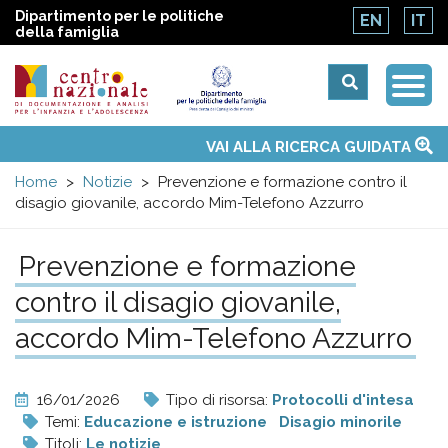
Dipartimento per le politiche
EN
IT
della famiglia
Togg
Centro
Navi
Main
VAI ALLA RICERCA GUIDATA
Chi siamo
Osservatori nazionali
Siti d'interesse
Notizie
Eventi
Contatti
Temi
Attività
Convenzione ONU
menu
nazionale
Home
Notizie
Prevenzione e formazione contro il
disagio giovanile, accordo Mim-Telefono Azzurro
di
Prevenzione e formazione
Documentazione
contro il disagio giovanile,
e
accordo Mim-Telefono Azzurro
analisi
16/01/2026
Tipo di risorsa:
Protocolli d'intesa
Temi:
Educazione e istruzione
Disagio minorile
Titoli:
Le notizie