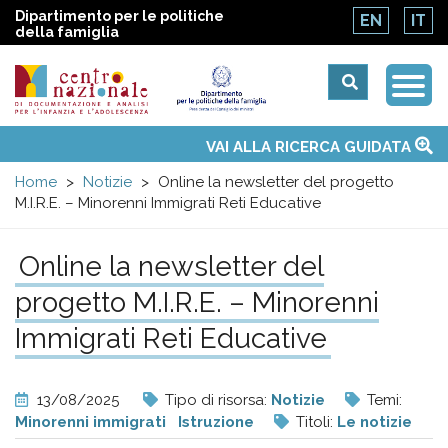
Dipartimento per le politiche
EN
IT
della famiglia
Togg
Centro
Navi
Main
VAI ALLA RICERCA GUIDATA
Chi siamo
Osservatori nazionali
Siti d'interesse
Notizie
Eventi
Contatti
Temi
Attività
Convenzione ONU
menu
nazionale
Home
Notizie
Online la newsletter del progetto
M.I.R.E. – Minorenni Immigrati Reti Educative
di
Online la newsletter del
Documentazione
progetto M.I.R.E. – Minorenni
e
Immigrati Reti Educative
analisi
13/08/2025
Tipo di risorsa:
Notizie
Temi:
Minorenni immigrati
Istruzione
Titoli:
Le notizie