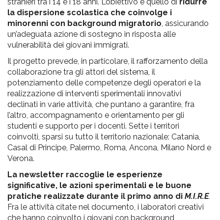
stranieri tra i 14 e i 18 anni. L’obiettivo è quello di
ridurre
la dispersione scolastica che coinvolge i
minorenni con background migratorio
, assicurando
un’adeguata azione di sostegno in risposta alle
vulnerabilità dei giovani immigrati.
Il progetto prevede, in particolare, il rafforzamento della
collaborazione tra gli attori del sistema, il
potenziamento delle competenze degli operatori e la
realizzazione di interventi sperimentali innovativi
declinati in varie attività, che puntano a garantire, fra
l’altro, accompagnamento e orientamento per gli
studenti e supporto per i docenti. Sette i territori
coinvolti, sparsi su tutto il territorio nazionale: Catania,
Casal di Principe, Palermo, Roma, Ancona, Milano Nord e
Verona.
La newsletter raccoglie le esperienze
significative, le azioni sperimentali e le buone
pratiche realizzate durante il primo anno di
M.I.R.E
.
Fra le attività citate nel documento, i laboratori creativi
che hanno coinvolto i giovani con background