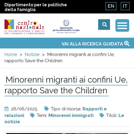
Dipartimento per le politiche
EN
IT
della famiglia
Togg
Centro
Navi
Main
VAI ALLA RICERCA GUIDATA
Chi siamo
Osservatori nazionali
Siti d'interesse
Notizie
Eventi
Contatti
Temi
Attività
Convenzione ONU
menu
nazionale
Home
Notizie
Minorenni migranti ai confini Ue,
rapporto Save the Children
di
Minorenni migranti ai confini Ue,
Documentazione
rapporto Save the Children
e
26/06/2025
Tipo di risorsa:
Rapporti e
analisi
relazioni
Temi:
Minorenni immigrati
Titoli:
Le
notizie