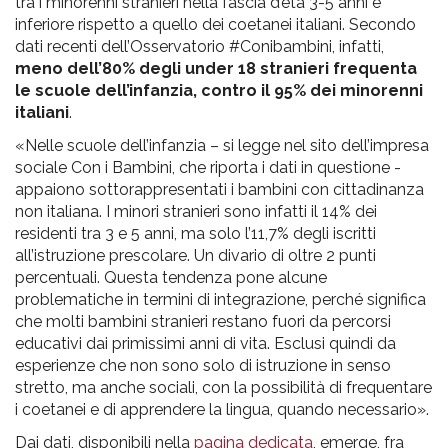
tra i minorenni stranieri nella fascia d’età 3-5 anni è
inferiore rispetto a quello dei coetanei italiani. Secondo
dati recenti dell’Osservatorio #Conibambini, infatti,
meno dell’80% degli under 18 stranieri frequenta
le scuole dell’infanzia, contro il 95% dei minorenni
italiani
.
«Nelle scuole dell’infanzia – si legge nel sito dell’impresa
sociale Con i Bambini, che riporta i dati in questione -
appaiono sottorappresentati i bambini con cittadinanza
non italiana. I minori stranieri sono infatti il 14% dei
residenti tra 3 e 5 anni, ma solo l’11,7% degli iscritti
all’istruzione prescolare. Un divario di oltre 2 punti
percentuali. Questa tendenza pone alcune
problematiche in termini di integrazione, perché significa
che molti bambini stranieri restano fuori da percorsi
educativi dai primissimi anni di vita. Esclusi quindi da
esperienze che non sono solo di istruzione in senso
stretto, ma anche sociali, con la possibilità di frequentare
i coetanei e di apprendere la lingua, quando necessario».
Dai dati, disponibili nella
pagina dedicata
, emerge, fra