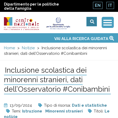
Dipartimento per le politiche
EN
IT
della famiglia
Togg
Centro
Navi
Main
VAI ALLA RICERCA GUIDATA
Chi siamo
Osservatori nazionali
Siti d'interesse
Notizie
Eventi
Contatti
Temi
Attività
Convenzione ONU
menu
nazionale
Home
Notizie
Inclusione scolastica dei minorenni
stranieri, dati dell’Osservatorio #Conibambini
di
Inclusione scolastica dei
Documentazione
minorenni stranieri, dati
e
dell’Osservatorio #Conibambini
analisi
13/09/2024
Tipo di risorsa:
Dati e statistiche
Temi:
Istruzione
Minorenni stranieri
Titoli:
Le
notizie