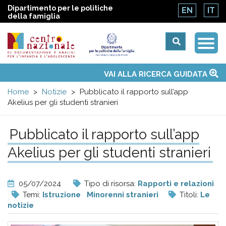
Dipartimento per le politiche
EN
IT
della famiglia
Togg
Centro
Navi
Main
VAI ALLA RICERCA GUIDATA
Chi siamo
Osservatori nazionali
Siti d'interesse
Notizie
Eventi
Contatti
Temi
Attività
Convenzione ONU
menu
nazionale
Home
Notizie
Pubblicato il rapporto sull’app
Akelius per gli studenti stranieri
di
Pubblicato il rapporto sull’app
Documentazione
Akelius per gli studenti stranieri
e
05/07/2024
Tipo di risorsa:
Rapporti e relazioni
analisi
Temi:
Istruzione
Minorenni stranieri
Titoli:
Le
notizie