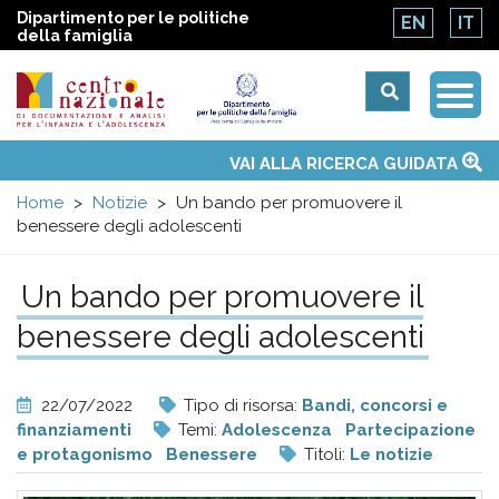
Dipartimento per le politiche
EN
IT
della famiglia
Togg
Centro
Navi
Main
VAI ALLA RICERCA GUIDATA
Chi siamo
Osservatori nazionali
Siti d'interesse
Notizie
Eventi
Contatti
Temi
Attività
Convenzione ONU
menu
nazionale
Home
Notizie
Un bando per promuovere il
benessere degli adolescenti
di
Un bando per promuovere il
Documentazione
benessere degli adolescenti
e
22/07/2022
Tipo di risorsa:
Bandi, concorsi e
analisi
finanziamenti
Temi:
Adolescenza
Partecipazione
e protagonismo
Benessere
Titoli:
Le notizie