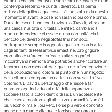
cittadina che non conosce il significato del divenire e non
contempla l’esterno (e quindi il diverso),. È la prima
rottura dell’equilibrio: qualcosa si è spezzato e da questo
momento in avanti le cose non saranno più come prima.
Due adolescenti, uno con il raziocinio (David), l’altra con
una carica inusitata di vitalità (Jennifer), cambiano il
modo di intendere e di essere di una comunità. Ma il
pericolo del diverso negli
States
(ma non solo,
purtroppo) è sempre in agguato: quella messa in atto
dagli abitanti di Pleasantville rimasti nel loro grigiore
cromatico è un’autentica ‘caccia alla streghe’ di
mccarthyana memoria (ma potrebbe anche ricordare un
fenomeno non meno atroce, quello della ‘segregazione’
della popolazione di colore, al punto che in un negozio
della cittadina compare un cartello con su scritto “No
Colored”). È David il personaggio che riesce a far
guardare ogni individuo al di là delle apparenze e
scoprire il lato ‘a colori’ dentro di sé. È un adolescente
che riesce a mostrare agli altri la vera umanità. Non è il
più vecchio, ma è il più vero. Forse più vero e concreto
anche della madre alla quale fornisce una parola di