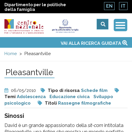
Dipartimento per le politiche
EN
IT
della famiglia
Togg
Centro
Navi
Main
VAI ALLA RICERCA GUIDATA
Chi siamo
Osservatori nazionali
Siti d'interesse
Notizie
Eventi
Contatti
Temi
Attività
Convenzione ONU
menu
nazionale
Home
Pleasantville
di
Pleasantville
Documentazione
06/05/2010
Tipo di risorsa
Schede film
e
Temi
Adolescenza
Educazione civica
Sviluppo
psicologico
Titoli
Rassegne filmografiche
analisi
Sinossi
David è un grande appassionato della
sit-com
intitolata
Pleasantville,
una
fiction
che mostra un mondo perfetto,