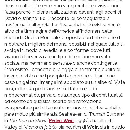
di una realtà differente, non vera perché televisiva, non
falsa perché in piena realizzazione davanti agli occhi di
David e Jennifer. Ed il racconto, di conseguenza, si
trasforma in allegoria. La Pleasantville televisiva non è
altro che l’immagine dell’America all’indomani della
Seconda Guerra Mondiale, proposta con l’intenzione di
mostrare il migliore dei mondi possibili, nel quale tutto si
svolge in modo prevedibile e conforme, dove tutti
vivono felici senza alcun tipo di tensione non solo
sociale, ma nemmeno sensuale o anche contingente
(non esiste il concetto di pioggia e nemmeno quello di
incendio, visto che i pompieri accorrono soltanto nel
caso un gattino rimanga intrappolato su un albero). Vista
così, nella sua perfezione smaltata in modo
monocromatico, priva di qualunque tipo di conflittualità
ed esente da qualsiasi scarto alla reiterazione
esasperata e perfettamente riconoscibile, Pleasantville
pare molto più simile alla Seaheaven di Truman Burbank
in
The Truman Show
(
Peter Weir
, 1998) che alla Hill
Valley di
Ritorno al fututo
: sia nel film di
Weir
, sia in quello