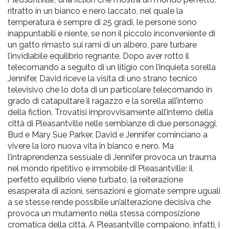
pr
ritratto in un bianco e nero laccato, nel quale la
l'infanzia
temperatura è sempre di 25 gradi, le persone sono
inappuntabili e niente, se non il piccolo inconveniente di
un gatto rimasto sui rami di un albero, pare turbare
e
l’invidiabile equilibrio regnante. Dopo aver rotto il
telecomando a seguito di un litigio con l’inquieta sorella
l'adolescenza
Jennifer, David riceve la visita di uno strano tecnico
televisivo che lo dota di un particolare telecomando in
grado di catapultare il ragazzo e la sorella all’interno
della fiction. Trovatisi improvvisamente all’interno della
città di Pleasantville nelle sembianze di due personaggi,
Bud e Mary Sue Parker, David e Jennifer cominciano a
vivere la loro nuova vita in bianco e nero. Ma
l’intraprendenza sessuale di Jennifer provoca un trauma
nel mondo ripetitivo e immobile di Pleasantville: il
perfetto equilibrio viene turbato, la reiterazione
esasperata di azioni, sensazioni e giornate sempre uguali
a se stesse rende possibile un’alterazione decisiva che
provoca un mutamento nella stessa composizione
cromatica della città. A Pleasantville compaiono, infatti, i