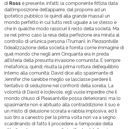
di
Ross
è presente, infatti, la componente fittizia data
dall’imposizione dell’apparire, dal proporre ad un
ipotetico pubblico (e quindi alla grande massa) un
mondo perfetto in cui tutto resti uguale a se stesso e
che in qualche modo rassicuri il resto della società. Ma
se nel primo caso la resa della perfezione era mirata al
controllo di un’unica persona (Truman), in
Pleasantville
l’idealizzazione della società è fornita come immagine di
quel mondo che negli anni Cinquanta era in preda
all’isteria della presunta invasione comunista. E sempre
metaforica, quindi, risulta la prima rottura dell’equilibrio
interno alla comunità: David dice allo spasimante di
Jennifer che sarebbe meglio se lasciasse perdere il
tentativo di seduzione nei confronti della sorella. La
volontà di David è lodevole, egli vuole impedire che il
mondo chiuso di Pleasantville possa deteriorarsi, ma lo
spasimante non è abituato alla contraddizione: il suo è
un misto di delusione scorata e rabbia implosiva, ed il
suo tiro a canestro per la prima volta non va a segno,
scardinando di fatto il procedere a-temporale della