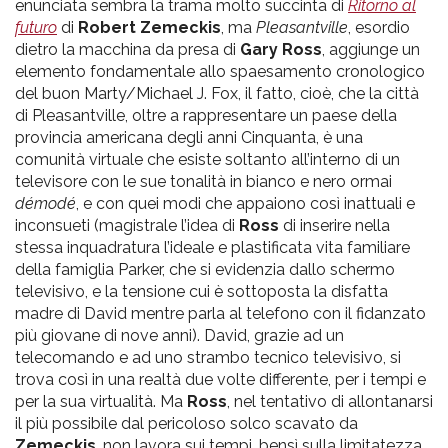
enunciata sembra la trama molto succinta di
Ritorno al
futuro
di
Robert Zemeckis
, ma
Pleasantville
, esordio
dietro la macchina da presa di
Gary Ross
, aggiunge un
elemento fondamentale allo spaesamento cronologico
del buon Marty/Michael J. Fox, il fatto, cioè, che la città
di Pleasantville, oltre a rappresentare un paese della
provincia americana degli anni Cinquanta, è una
comunità virtuale che esiste soltanto all’interno di un
televisore con le sue tonalità in bianco e nero ormai
démodé
, e con quei modi che appaiono così inattuali e
inconsueti (magistrale l’idea di
Ross
di inserire nella
stessa inquadratura l’ideale e plastificata vita familiare
della famiglia Parker, che si evidenzia dallo schermo
televisivo, e la tensione cui è sottoposta la disfatta
madre di David mentre parla al telefono con il fidanzato
più giovane di nove anni). David, grazie ad un
telecomando e ad uno strambo tecnico televisivo, si
trova così in una realtà due volte differente, per i tempi e
per la sua virtualità. Ma
Ross
, nel tentativo di allontanarsi
il più possibile dal pericoloso solco scavato da
Zemeckis
, non lavora sui tempi, bensì sulla limitatezza