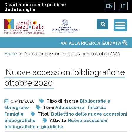
Dipartimento per le politiche
EN
IT
della famiglia
Togg
Centro
Navi
Main
VAI ALLA RICERCA GUIDATA
Chi siamo
Osservatori nazionali
Siti d'interesse
Notizie
Eventi
Contatti
Temi
Attività
Convenzione ONU
menu
nazionale
Home
Nuove accessioni bibliografiche ottobre 2020
di
Nuove accessioni bibliografiche
ottobre 2020
Documentazione
e
05/11/2020
Tipo di risorsa
Bibliografie e
filmografie
Temi
Adolescenza
Infanzia
analisi
Famiglie
Titoli
Bollettino delle nuove accessioni
bibliografiche
Attività
Nuove accessioni
bibliografiche e giuridiche