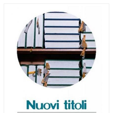
pr
l'infanzia
e
l'adolescenza