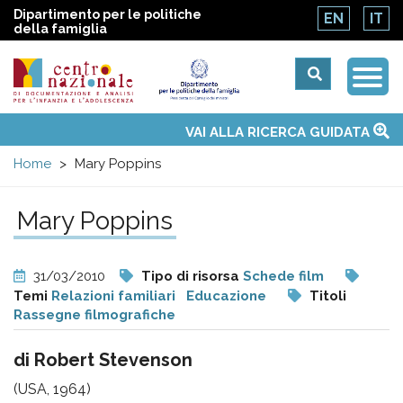
Dipartimento per le politiche
EN
IT
della famiglia
Togg
Centro
Navi
Main
VAI ALLA RICERCA GUIDATA
Chi siamo
Osservatori nazionali
Siti d'interesse
Notizie
Eventi
Contatti
Temi
Attività
Convenzione ONU
menu
nazionale
Home
Mary Poppins
di
Mary Poppins
Documentazione
31/03/2010
Tipo di risorsa
Schede film
e
Temi
Relazioni familiari
Educazione
Titoli
Rassegne filmografiche
analisi
di Robert Stevenson
(USA, 1964)