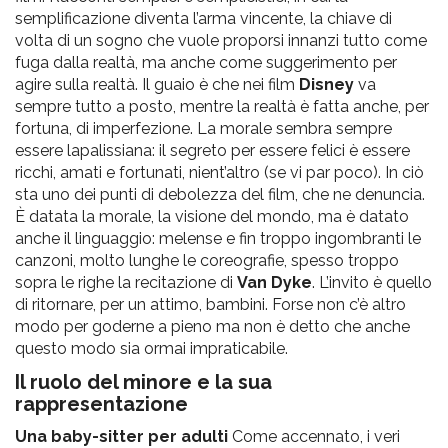
semplificazione diventa l’arma vincente, la chiave di
volta di un sogno che vuole proporsi innanzi tutto come
fuga dalla realtà, ma anche come suggerimento per
agire sulla realtà. Il guaio è che nei film
Disney
va
sempre tutto a posto, mentre la realtà è fatta anche, per
fortuna, di imperfezione. La morale sembra sempre
essere lapalissiana: il segreto per essere felici è essere
ricchi, amati e fortunati, nient’altro (se vi par poco). In ciò
sta uno dei punti di debolezza del film, che ne denuncia.
È datata la morale, la visione del mondo, ma è datato
anche il linguaggio: melense e fin troppo ingombranti le
canzoni, molto lunghe le coreografie, spesso troppo
sopra le righe la recitazione di
Van Dyke
. L’invito è quello
di ritornare, per un attimo, bambini. Forse non c’è altro
modo per goderne a pieno ma non è detto che anche
questo modo sia ormai impraticabile.
Il ruolo del minore e la sua
rappresentazione
Una baby-sitter per adulti
Come accennato, i veri