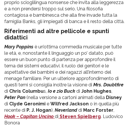
proprio scioglilingua nonsense che invita alla leggerezza
e a non prendersi troppo sul serio. Una filosofia
contagiosa e bambinesca che alla fine invade tutta la
famiglia Banks, gli impiegati di banca e il resto della città.
Riferimenti ad altre pellicole e spunti
didattici
Mary Poppins
è un’ottima commedia musicale per tutte
le età, e, nonostante il linguaggio un po’ datato, può
essere un buon punto di partenza per approfondire il
tema dei sistemi educativi, il ruolo dei genitori e le
aspettative dei bambini e dei ragazzi all’interno del
menage familiare. Per un ulteriore approfondimento di
questi temi si consiglia inoltre la visione di
Mrs. Doubtfire
di
Chris Columbu
s,
Io e zio Buck
di
John Hughes
,
Peter Pan
(nella versione a cartoni animati della
Disney
di
Clyde Geronimi
e
Wilfred Jackson
o in quella più
recente di
P. J. Hogan
),
Neverland
di
Marc Forster
,
Hook – Capitan Uncino
di
Steven Spielberg
. Ludovico
Bonora