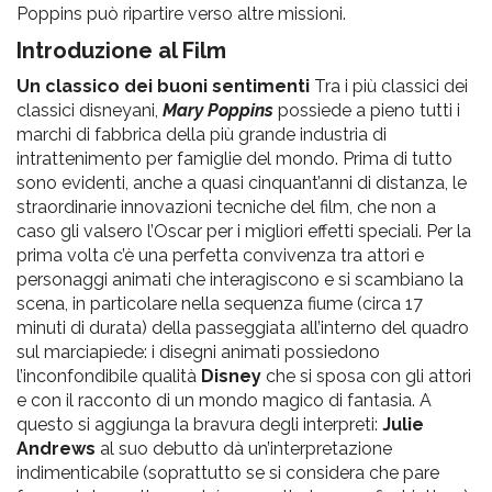
Poppins può ripartire verso altre missioni.
Introduzione al Film
Un classico dei buoni sentimenti
Tra i più classici dei
classici disneyani,
Mary Poppins
possiede a pieno tutti i
marchi di fabbrica della più grande industria di
intrattenimento per famiglie del mondo. Prima di tutto
sono evidenti, anche a quasi cinquant’anni di distanza, le
straordinarie innovazioni tecniche del film, che non a
caso gli valsero l’Oscar per i migliori effetti speciali. Per la
prima volta c’è una perfetta convivenza tra attori e
personaggi animati che interagiscono e si scambiano la
scena, in particolare nella sequenza fiume (circa 17
minuti di durata) della passeggiata all’interno del quadro
sul marciapiede: i disegni animati possiedono
l’inconfondibile qualità
Disney
che si sposa con gli attori
e con il racconto di un mondo magico di fantasia. A
questo si aggiunga la bravura degli interpreti:
Julie
Andrews
al suo debutto dà un’interpretazione
indimenticabile (soprattutto se si considera che pare