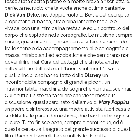
fosse stata scelta perché era molto brava a fischiettare),
perfetta nel ruolo che la vuole anche ottima cantante;
Dick Van Dyke
, nel doppio ruolo di Bert e del decrepito
proprietario di banca, straordinariamente mobile e
vivace, con una mimica inarrestabile ed un controllo del
corpo che esplode nelle coreografie. Le musiche sempre
curate, quasi una hit ogni sequenza, a fare da raccordo
tra le scene o da accompagnamento alle coreografie di
massa, mirabolanti ed acrobatiche e che sembrano non
dover finire mai. Cura dei dettagli che si nota anche
nell’equilibrio della storia. I “buoni sentimenti”, i sani e
giusti principi che hanno fatto della
Disney
un
inconfondibile compagno di grandi e piccini, un
intramontabile macchina dei sogni che non tradisce mai.
Qui è tutto il sistema familiare che viene messo in
discussione, quasi scardinato dall’arrivo di
Mary Poppins
:
un padre disinteressato, una madre attivista fuori casa e
suddita tra le pareti domestiche, due bambini bisognosi
di cure. Tutto finisce bene, sempre e comunque, ed è
questa certezza il segreto del grande successo di questi
film. Racconti semplici e semplicistici, in cui la