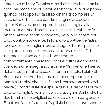
educativo di Mary Poppins è inevitabile: Michael non ha
nessuna intenzione di investire in banca i suoi due penny
quando ha l’opportunità straordinaria di comprare un
sacchetto di briciole e dar da mangiare ai piccioni; il
signor Banks esige di imporre la propria logica alla
mentalità dei suoi bambini e da lì nasce la catastrofe.
Anche l’atteggiamento opposto, però, può essere del
tutto controproducente. In fondo lo zio Albert è l’altra
faccia della medaglia rispetto al signor Banks: passa le
sue giornate a ridere, tanto da stazionare sul soffitto
incapace di stare con i piedi per terra, un
comportamento che Mary Poppins critica e condanna
con decisione, insegnando a Jane e Michael che il senso
della misura in tutte le cose è fondamentale. L’aiuto di
Bert sarà decisivo dapprima nel far comprendere ai
bambini i motivi che giustificano il comportamento del
padre (in fondo sulle sue spalle grava la responsabilità di
tutta la famiglia), poi nel ricordare al signor Banks che ha
due bambini meravigliosi da crescere e con cui giocare.
È la filosofia del “supercalifragilistichespiralidoso”, vero e