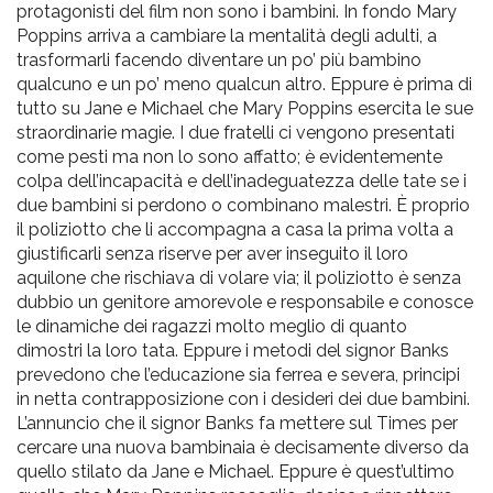
protagonisti del film non sono i bambini. In fondo Mary
Poppins arriva a cambiare la mentalità degli adulti, a
trasformarli facendo diventare un po’ più bambino
qualcuno e un po’ meno qualcun altro. Eppure è prima di
tutto su Jane e Michael che Mary Poppins esercita le sue
straordinarie magie. I due fratelli ci vengono presentati
come pesti ma non lo sono affatto; è evidentemente
colpa dell’incapacità e dell’inadeguatezza delle tate se i
due bambini si perdono o combinano malestri. È proprio
il poliziotto che li accompagna a casa la prima volta a
giustificarli senza riserve per aver inseguito il loro
aquilone che rischiava di volare via; il poliziotto è senza
dubbio un genitore amorevole e responsabile e conosce
le dinamiche dei ragazzi molto meglio di quanto
dimostri la loro tata. Eppure i metodi del signor Banks
prevedono che l’educazione sia ferrea e severa, principi
in netta contrapposizione con i desideri dei due bambini.
L’annuncio che il signor Banks fa mettere sul Times per
cercare una nuova bambinaia è decisamente diverso da
quello stilato da Jane e Michael. Eppure è quest’ultimo