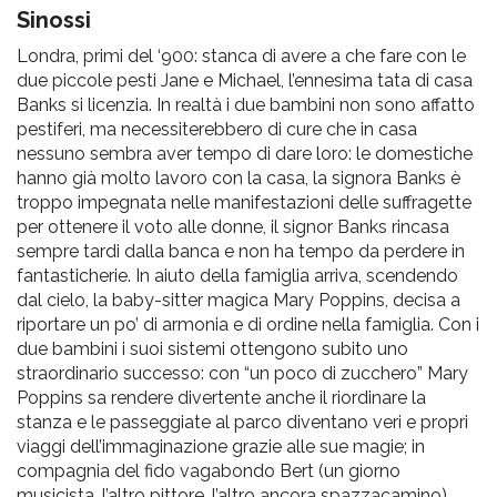
pr
Sinossi
l'infanzia
Londra, primi del ‘900: stanca di avere a che fare con le
due piccole pesti Jane e Michael, l’ennesima tata di casa
e
Banks si licenzia. In realtà i due bambini non sono affatto
pestiferi, ma necessiterebbero di cure che in casa
nessuno sembra aver tempo di dare loro: le domestiche
l'adolescenza
hanno già molto lavoro con la casa, la signora Banks è
troppo impegnata nelle manifestazioni delle suffragette
per ottenere il voto alle donne, il signor Banks rincasa
sempre tardi dalla banca e non ha tempo da perdere in
fantasticherie. In aiuto della famiglia arriva, scendendo
dal cielo, la baby-sitter magica Mary Poppins, decisa a
riportare un po’ di armonia e di ordine nella famiglia. Con i
due bambini i suoi sistemi ottengono subito uno
straordinario successo: con “un poco di zucchero” Mary
Poppins sa rendere divertente anche il riordinare la
stanza e le passeggiate al parco diventano veri e propri
viaggi dell’immaginazione grazie alle sue magie; in
compagnia del fido vagabondo Bert (un giorno
musicista, l’altro pittore, l’altro ancora spazzacamino)