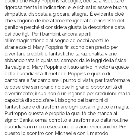
quello che Mary Poppins raccoglie, decisa a rispettare
rigorosamente le indicazioni e le richieste: essere buona,
simpatica, disposta a giocare, allegra… È evidente cioè
che vengono deliberatamente ignorate le richieste del
genitore perché si considera giusta la descrizione data
dai due figli. Per i bambini, ancora aperti
all’immaginazione e al sogno ad occhi aperti, le
stranezze di Mary Poppins finiscono ben presto per
diventare credibili e fantastiche; la razionalità viene
abbandonata in qualsiasi campo: dalle leggi della fisica
(la valigia di Mary Poppins o il suo arrivo in volo) a quelle
della quotidianità. Il metodo Poppins è quello di
cambiare e far cambiare il punto di vista, per trasformare
le cose che sembrano noiose in grandi opportunità di
divertimento; il suo non è un inganno per creduloni, ma la
capacità di soddisfare il bisogno dei bambini di
fantasticare e di trasformare ogni cosa in gioco e magia.
Purtroppo questa è proprio la qualità che manca al
signor Banks, ormai corrotto e trasformato dalla routine
quotidiana in mero esecutore di azioni meccaniche. Per
questo lo scontro con Michael e con il metodo