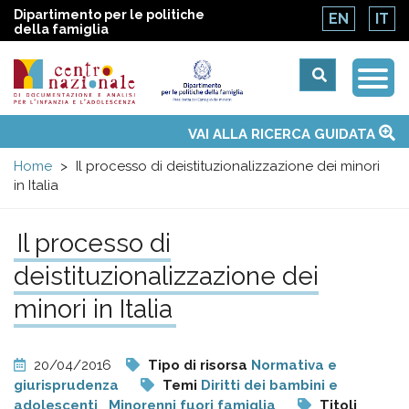
Dipartimento per le politiche
EN
IT
della famiglia
Togg
Centro
Navi
Main
VAI ALLA RICERCA GUIDATA
Chi siamo
Osservatori nazionali
Siti d'interesse
Notizie
Eventi
Contatti
Temi
Attività
Convenzione ONU
menu
nazionale
Home
Il processo di deistituzionalizzazione dei minori
in Italia
di
Il processo di
Documentazione
deistituzionalizzazione dei
e
minori in Italia
analisi
20/04/2016
Tipo di risorsa
Normativa e
giurisprudenza
Temi
Diritti dei bambini e
adolescenti
Minorenni fuori famiglia
Titoli