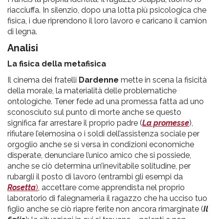
riacciuffa. In silenzio, dopo una lotta più psicologica che
fisica, i due riprendono il loro lavoro e caricano il camion
di legna.
Analisi
La fisica della metafisica
Il cinema dei fratelli
Dardenne
mette in scena la fisicità
della morale, la materialità delle problematiche
ontologiche. Tener fede ad una promessa fatta ad uno
sconosciuto sul punto di morte anche se questo
significa far arrestare il proprio padre (
La promesse
),
rifiutare l’elemosina o i soldi dell’assistenza sociale per
orgoglio anche se si versa in condizioni economiche
disperate, denunciare l’unico amico che si possiede,
anche se ciò determina un’inevitabile solitudine, per
rubargli il posto di lavoro (entrambi gli esempi da
Rosetta
)
, accettare come apprendista nel proprio
laboratorio di falegnameria il ragazzo che ha ucciso tuo
figlio anche se ciò riapre ferite non ancora rimarginate (
Il