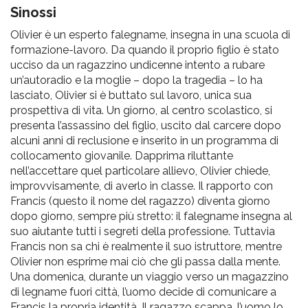
pr
Sinossi
l'infanzia
Olivier è un esperto falegname, insegna in una scuola di
formazione-lavoro. Da quando il proprio figlio è stato
e
ucciso da un ragazzino undicenne intento a rubare
un’autoradio e la moglie – dopo la tragedia – lo ha
lasciato, Olivier si è buttato sul lavoro, unica sua
l'adolescenza
prospettiva di vita. Un giorno, al centro scolastico, si
presenta l’assassino del figlio, uscito dal carcere dopo
alcuni anni di reclusione e inserito in un programma di
collocamento giovanile. Dapprima riluttante
nell’accettare quel particolare allievo, Olivier chiede,
improvvisamente, di averlo in classe. Il rapporto con
Francis (questo il nome del ragazzo) diventa giorno
dopo giorno, sempre più stretto: il falegname insegna al
suo aiutante tutti i segreti della professione. Tuttavia
Francis non sa chi è realmente il suo istruttore, mentre
Olivier non esprime mai ciò che gli passa dalla mente.
Una domenica, durante un viaggio verso un magazzino
di legname fuori città, l’uomo decide di comunicare a
Francis la propria identità. Il ragazzo scappa, l’uomo lo