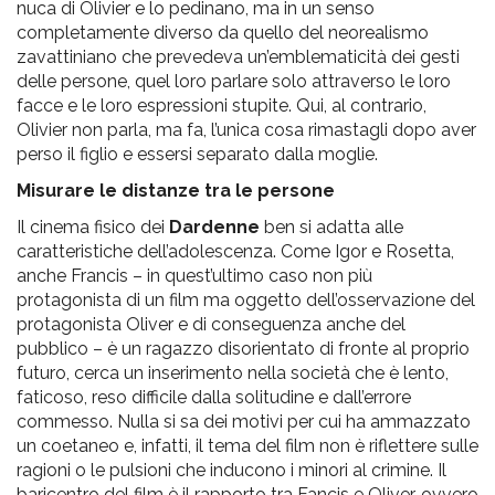
nuca di Olivier e lo pedinano, ma in un senso
completamente diverso da quello del neorealismo
zavattiniano che prevedeva un’emblematicità dei gesti
delle persone, quel loro parlare solo attraverso le loro
facce e le loro espressioni stupite. Qui, al contrario,
Olivier non parla, ma fa, l’unica cosa rimastagli dopo aver
perso il figlio e essersi separato dalla moglie.
Misurare le distanze tra le persone
Il cinema fisico dei
Dardenne
ben si adatta alle
caratteristiche dell’adolescenza. Come Igor e Rosetta,
anche Francis – in quest’ultimo caso non più
protagonista di un film ma oggetto dell’osservazione del
protagonista Oliver e di conseguenza anche del
pubblico – è un ragazzo disorientato di fronte al proprio
futuro, cerca un inserimento nella società che è lento,
faticoso, reso difficile dalla solitudine e dall’errore
commesso. Nulla si sa dei motivi per cui ha ammazzato
un coetaneo e, infatti, il tema del film non è riflettere sulle
ragioni o le pulsioni che inducono i minori al crimine. Il
baricentro del film è il rapporto tra Fancis e Oliver, ovvero