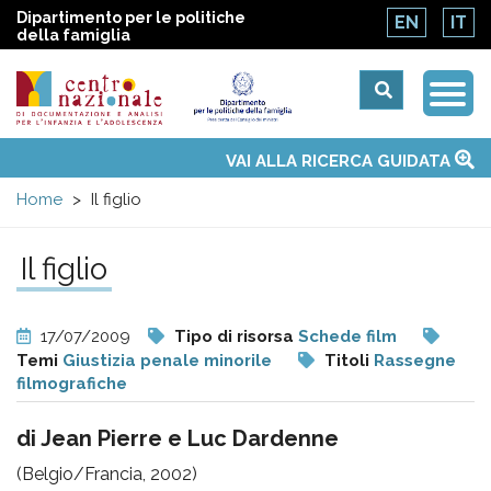
Dipartimento per le politiche
EN
IT
della famiglia
Togg
Centro
Navi
Main
VAI ALLA RICERCA GUIDATA
Chi siamo
Osservatori nazionali
Siti d'interesse
Notizie
Eventi
Contatti
Temi
Attività
Convenzione ONU
menu
nazionale
Home
Il figlio
di
Il figlio
Documentazione
17/07/2009
Tipo di risorsa
Schede film
e
Temi
Giustizia penale minorile
Titoli
Rassegne
filmografiche
analisi
di Jean Pierre e Luc Dardenne
(Belgio/Francia, 2002)