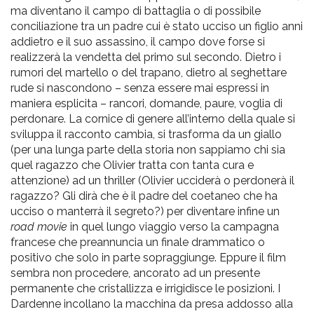
ma diventano il campo di battaglia o di possibile
conciliazione tra un padre cui è stato ucciso un figlio anni
addietro e il suo assassino, il campo dove forse si
realizzerà la vendetta del primo sul secondo. Dietro i
rumori del martello o del trapano, dietro al seghettare
rude si nascondono – senza essere mai espressi in
maniera esplicita – rancori, domande, paure, voglia di
perdonare. La cornice di genere all’interno della quale si
sviluppa il racconto cambia, si trasforma da un giallo
(per una lunga parte della storia non sappiamo chi sia
quel ragazzo che Olivier tratta con tanta cura e
attenzione) ad un thriller (Olivier ucciderà o perdonerà il
ragazzo? Gli dirà che è il padre del coetaneo che ha
ucciso o manterrà il segreto?) per diventare infine un
road movie
in quel lungo viaggio verso la campagna
francese che preannuncia un finale drammatico o
positivo che solo in parte sopraggiunge. Eppure il film
sembra non procedere, ancorato ad un presente
permanente che cristallizza e irrigidisce le posizioni. I
Dardenne incollano la macchina da presa addosso alla