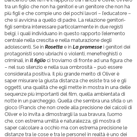
tra un figlio che non ha genitori e un genitore che non ha
più figli e che compie uno dei pochi lavori – l’educatore –
che si avvicina a quello di padre. La relazione genitori-
figli sembra interessare particolarmente in due registi
belgi, i quali individuano in questo rapporto l’elemento
centrale nella crescita e nella maturazione degli
adolescenti. Se in
Rosetta
e in
La promesse
i genitori dei
protagonisti sono ubriachi o violenti, menefreghisti o
criminali, in
Il figlio
ci troviamo di fronte ad una figura che
– nel suo silenzio e nella sua ombrosità – può essere
considerata positiva. Il più grande merito di Oliver è
saper misurare la giusta distanza che esiste tra sé e gli
oggetti, una qualità che egli mette in mostra in una delle
sequenze più importanti del film, quella ambientata di
notte in un parcheggio. Quella che sembra una sfida o un
gioco (Francis che non crede alla precisione dei calcoli di
Oliver e lo invita a dimostrargli la sua bravura, l’uomo
che, con estrema umiltà e naturalezza, gli mostra di
saper calcolare a occhio ma con estrema precisione le
distanze tra le cose e tra le persone) in realtà è uno dei