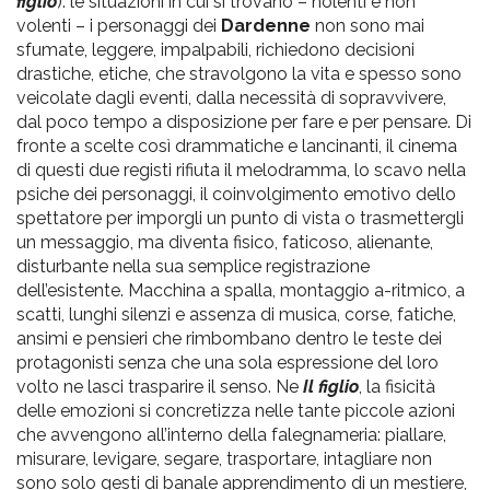
figlio
): le situazioni in cui si trovano – nolenti e non
volenti – i personaggi dei
Dardenne
non sono mai
sfumate, leggere, impalpabili, richiedono decisioni
drastiche, etiche, che stravolgono la vita e spesso sono
veicolate dagli eventi, dalla necessità di sopravvivere,
dal poco tempo a disposizione per fare e per pensare. Di
fronte a scelte così drammatiche e lancinanti, il cinema
di questi due registi rifiuta il melodramma, lo scavo nella
psiche dei personaggi, il coinvolgimento emotivo dello
spettatore per imporgli un punto di vista o trasmettergli
un messaggio, ma diventa fisico, faticoso, alienante,
disturbante nella sua semplice registrazione
dell’esistente. Macchina a spalla, montaggio a-ritmico, a
scatti, lunghi silenzi e assenza di musica, corse, fatiche,
ansimi e pensieri che rimbombano dentro le teste dei
protagonisti senza che una sola espressione del loro
volto ne lasci trasparire il senso. Ne
Il figlio
, la fisicità
delle emozioni si concretizza nelle tante piccole azioni
che avvengono all’interno della falegnameria: piallare,
misurare, levigare, segare, trasportare, intagliare non
sono solo gesti di banale apprendimento di un mestiere,