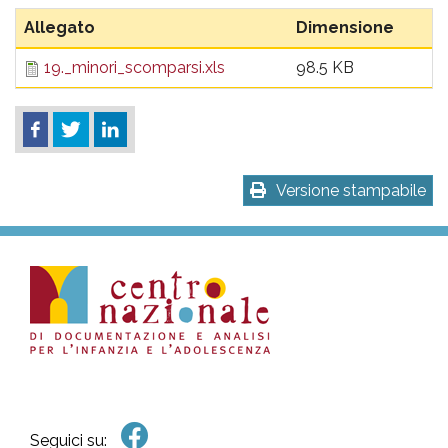
pr
Allegato
Dimensione
l'infanzia
19._minori_scomparsi.xls
98.5 KB
e
l'adolescenza
Versione stampabile
Seguici su: