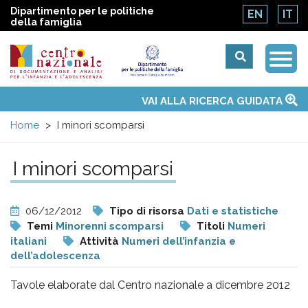
Dipartimento per le politiche
EN
IT
della famiglia
Togg
Centro
Navi
Main
VAI ALLA RICERCA GUIDATA
Chi siamo
Osservatori nazionali
Siti d'interesse
Notizie
Eventi
Contatti
Temi
Attività
Convenzione ONU
menu
nazionale
Home
I minori scomparsi
di
I minori scomparsi
Documentazione
06/12/2012
Tipo di risorsa
Dati e statistiche
e
Temi
Minorenni scomparsi
Titoli
Numeri
italiani
Attività
Numeri dell’infanzia e
dell’adolescenza
analisi
Tavole elaborate dal Centro nazionale a dicembre 2012