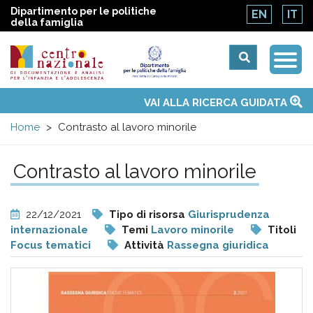
Dipartimento per le politiche
EN
IT
della famiglia
Togg
Centro
Navi
Main
VAI ALLA RICERCA GUIDATA
Chi siamo
Osservatori nazionali
Siti d'interesse
Notizie
Eventi
Contatti
Temi
Attività
Convenzione ONU
menu
nazionale
Home
Contrasto al lavoro minorile
di
Contrasto al lavoro minorile
Documentazione
22/12/2021
Tipo di risorsa
Giurisprudenza
e
internazionale
Temi
Lavoro minorile
Titoli
Focus tematici
Attività
Rassegna giuridica
analisi