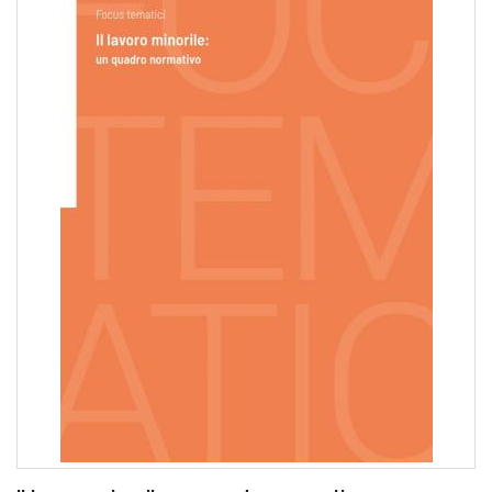
pr
l'infanzia
e
l'adolescenza