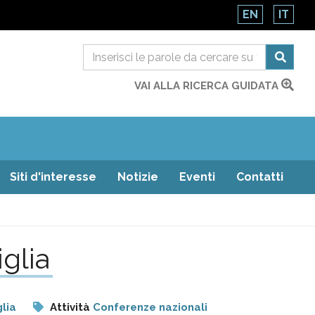
EN
IT
VAI ALLA RICERCA GUIDATA
Siti d'interesse
Notizie
Eventi
Contatti
glia
lia
Attività
Conferenze nazionali