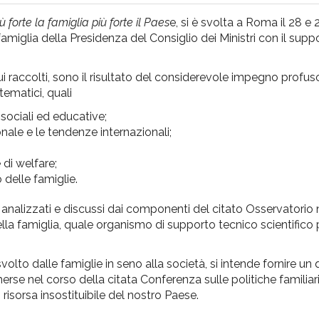
ù forte la famiglia più forte il Paes
e, si è svolta a Roma il 28 e
amiglia della Presidenza del Consiglio dei Ministri con il supp
 qui raccolti, sono il risultato del considerevole impegno profu
tematici, quali
 sociali ed educative;
onale e le tendenze internazionali;
 di welfare;
 delle famiglie.
ti analizzati e discussi dai componenti del citato Osservatorio 
 della famiglia, quale organismo di supporto tecnico scientifico 
svolto dalle famiglie in seno alla società, si intende fornire un
se nel corso della citata Conferenza sulle politiche familiari 
, risorsa insostituibile del nostro Paese.