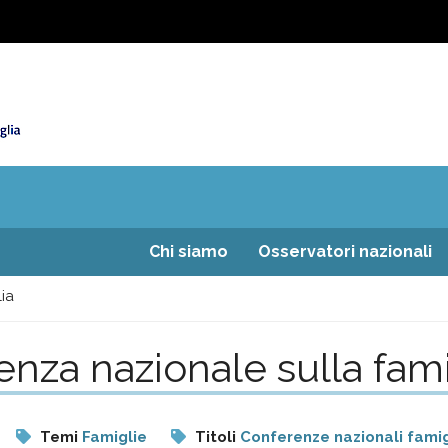
Chi siamo
Osservatori nazionali
ia
enza nazionale sulla fami
Temi
Famiglie
Titoli
Conferenze nazionali famig