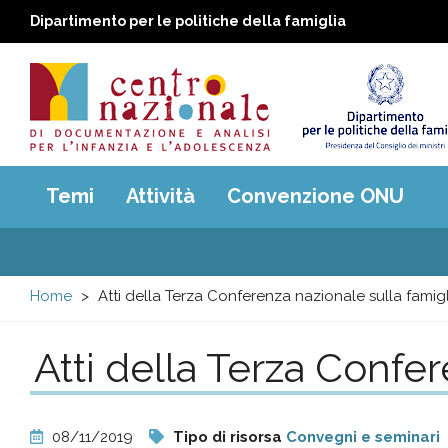
Dipartimento per le politiche della famiglia
Centro
Main
Temi
Attività
Convenzione ONU
menu
nazionale
di
Home
Atti della Terza Conferenza nazionale sulla famigl
Documentazione
Atti della Terza Confer
e
analisi
08/11/2019
Tipo di risorsa
Convegni e seminari