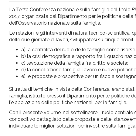
pr
La Terza Conferenza nazionale sulla famiglia dal titolo
Pi
2017, organizzata dal Dipartimento per le politiche della f
l'infanzia
dell’Osservatorio nazionale sulla famiglia.
Le relazioni e gli interventi di natura tecnico-scientifica,
e
delle due giornate di lavori, sviluppatesi su cinque ambiti 
a) la centralità del ruolo delle famiglie come risorse
l'adolescenza
b) la crisi demografica e rapporto fra il quadro nazi
c) l’evoluzione della famiglia fra diritto e società;
d) la conciliazione famiglia-lavoro e nuove politiche
e) le proposte e prospettive per un fisco a sostegno
Si tratta di temi che, in vista della Conferenza, erano sta
famiglia, istituito presso il Dipartimento per le politiche
l'elaborazione delle politiche nazionali per la famiglia.
Con il presente volume, nel sottolineare il ruolo centrale 
conoscitivo dettagliato delle proposte e delle istanze emer
individuare le migliori soluzioni per investire sulla famiglia