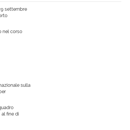
 29 settembre
orto
so nel corso
nazionale sulla
per
 quadro
al fine di