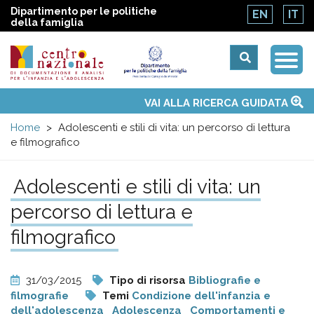
Dipartimento per le politiche
EN
IT
della famiglia
Togg
Centro
Navi
Main
VAI ALLA RICERCA GUIDATA
Chi siamo
Osservatori nazionali
Siti d'interesse
Notizie
Eventi
Contatti
Temi
Attività
Convenzione ONU
menu
nazionale
Home
Adolescenti e stili di vita: un percorso di lettura
e filmografico
di
Adolescenti e stili di vita: un
Documentazione
percorso di lettura e
e
filmografico
analisi
31/03/2015
Tipo di risorsa
Bibliografie e
filmografie
Temi
Condizione dell'infanzia e
dell'adolescenza
Adolescenza
Comportamenti e