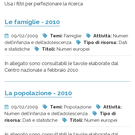
pr
Usa i filtri per perfezionare la ricerca
l'infanzia
Le famiglie - 2010
e
09/02/2009
Temi:
Famiglie
Attività:
Numeri
l'adolescenza
dell’infanzia e dell’adolescenza
Tipo di risorsa:
Dati
e statistiche
Titoli:
Numeri europei
In allegato sono consultabili le tavole elaborate dal
Centro nazionale a febbraio 2010
La popolazione - 2010
09/02/2009
Temi:
Popolazione
Attività:
Numeri dell’infanzia e dell’adolescenza
Tipo di
risorsa:
Dati e statistiche
Titoli:
Numeri europei
In allegato sono consultabili le tavole elaborate dal