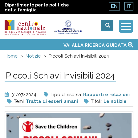
Dipartimento per le politiche
EN
IT
della famiglia
Togg
Centro
Navi
Main
VAI ALLA RICERCA GUIDATA
Chi siamo
Osservatori nazionali
Siti d'interesse
Notizie
Eventi
Contatti
Temi
Attività
Convenzione ONU
menu
nazionale
Home
Notizie
Piccoli Schiavi Invisibili 2024
di
Piccoli Schiavi Invisibili 2024
Documentazione
31/07/2024
Tipo di risorsa:
Rapporti e relazioni
e
Temi:
Tratta di esseri umani
Titoli:
Le notizie
analisi