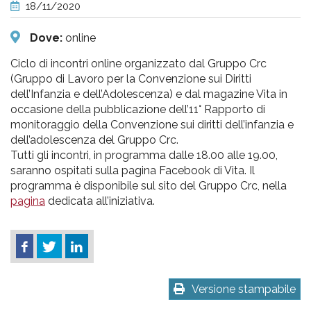
pr
18/11/2020
l'infanzia
Dove:
online
e
Ciclo di incontri online organizzato dal Gruppo Crc
(Gruppo di Lavoro per la Convenzione sui Diritti
dell’Infanzia e dell’Adolescenza) e dal magazine Vita in
l'adolescenza
occasione della pubblicazione dell’11° Rapporto di
monitoraggio della Convenzione sui diritti dell’infanzia e
dell’adolescenza del Gruppo Crc.
Tutti gli incontri, in programma dalle 18.00 alle 19.00,
saranno ospitati sulla pagina Facebook di Vita. Il
programma è disponibile sul sito del Gruppo Crc, nella
pagina
dedicata all’iniziativa.
Versione stampabile