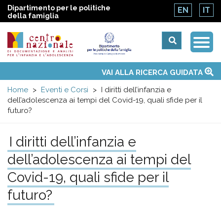
Dipartimento per le politiche
EN
IT
della famiglia
Togg
Centro
Navi
Main
VAI ALLA RICERCA GUIDATA
Chi siamo
Osservatori nazionali
Siti d'interesse
Notizie
Eventi
Contatti
Temi
Attività
Convenzione ONU
menu
nazionale
Home
Eventi e Corsi
I diritti dell’infanzia e
dell’adolescenza ai tempi del Covid-19, quali sfide per il
di
futuro?
Documentazione
I diritti dell’infanzia e
dell’adolescenza ai tempi del
e
Covid-19, quali sfide per il
analisi
futuro?