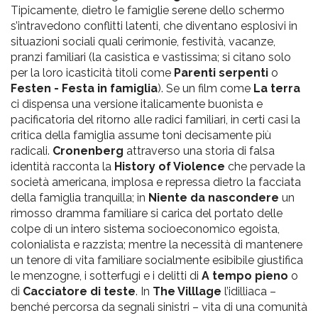
Tipicamente, dietro le famiglie serene dello schermo
s’intravedono conflitti latenti, che diventano esplosivi in
situazioni sociali quali cerimonie, festività, vacanze,
pranzi familiari (la casistica e vastissima; si citano solo
per la loro icasticità titoli come
Parenti serpenti
o
Festen - Festa in famiglia
). Se un film come
La terra
ci dispensa una versione italicamente buonista e
pacificatoria del ritorno alle radici familiari, in certi casi la
critica della famiglia assume toni decisamente più
radicali.
Cronenberg
attraverso una storia di falsa
identità racconta la
History of Violence
che pervade la
società americana, implosa e repressa dietro la facciata
della famiglia tranquilla; in
Niente da nascondere
un
rimosso dramma familiare si carica del portato delle
colpe di un intero sistema socioeconomico egoista,
colonialista e razzista; mentre la necessità di mantenere
un tenore di vita familiare socialmente esibibile giustifica
le menzogne, i sotterfugi e i delitti di
A tempo pieno
o
di
Cacciatore di teste
. In
The Villlage
l’idilliaca –
benché percorsa da segnali sinistri – vita di una comunità