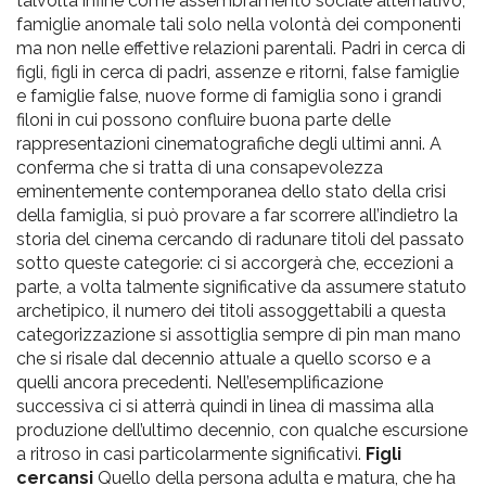
talvolta infine come assembramento sociale alternativo,
famiglie anomale tali solo nella volontà dei componenti
ma non nelle effettive relazioni parentali. Padri in cerca di
figli, figli in cerca di padri, assenze e ritorni, false famiglie
e famiglie false, nuove forme di famiglia sono i grandi
filoni in cui possono confluire buona parte delle
rappresentazioni cinematografiche degli ultimi anni. A
conferma che si tratta di una consapevolezza
eminentemente contemporanea dello stato della crisi
della famiglia, si può provare a far scorrere all’indietro la
storia del cinema cercando di radunare titoli del passato
sotto queste categorie: ci si accorgerà che, eccezioni a
parte, a volta talmente significative da assumere statuto
archetipico, il numero dei titoli assoggettabili a questa
categorizzazione si assottiglia sempre di pin man mano
che si risale dal decennio attuale a quello scorso e a
quelli ancora precedenti. Nell’esemplificazione
successiva ci si atterrà quindi in linea di massima alla
produzione dell’ultimo decennio, con qualche escursione
a ritroso in casi particolarmente significativi.
Figli
cercansi
Quello della persona adulta e matura, che ha