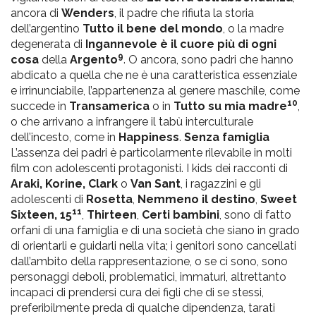
ancora di
Wenders
, il padre che rifiuta la storia
dell’argentino
Tutto il bene del mondo
, o la madre
degenerata di
Ingannevole è il cuore più di ogni
9
cosa
della
Argento
. O ancora, sono padri che hanno
abdicato a quella che ne è una caratteristica essenziale
e irrinunciabile, l’appartenenza al genere maschile, come
10
succede in
Transamerica
o in
Tutto su mia madre
,
o che arrivano a infrangere il tabù interculturale
dell’incesto, come in
Happiness
.
Senza famiglia
L’assenza dei padri è particolarmente rilevabile in molti
film con adolescenti protagonisti. I kids dei racconti di
Araki, Korine, Clark
o
Van Sant
, i ragazzini e gli
adolescenti di
Rosetta
,
Nemmeno il destino
,
Sweet
11
Sixteen, 15
,
Thirteen
,
Certi bambini
, sono di fatto
orfani di una famiglia e di una società che siano in grado
di orientarli e guidarli nella vita; i genitori sono cancellati
dall’ambito della rappresentazione, o se ci sono, sono
personaggi deboli, problematici, immaturi, altrettanto
incapaci di prendersi cura dei figli che di se stessi,
preferibilmente preda di qualche dipendenza, tarati