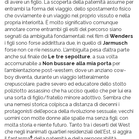
di avere un figlio. La scoperta della paternità assume per
entrambi la forma del viaggio, dello spostamento fisico
che ovviamente è un viaggio nel proprio vissuto e nella
propria interiorità. È molto significativo comunque
annotare come entrambi gli esiti del percorso siano
segnati da ambiguità fondamentali: nel film di
Wenders
i figli sono forse addirittura due, in quello di
Jarmusch
forse non ce n’e nessuno. L’ambiguita pesa d’altra parte
anche sul finale de
Le tre sepolture
, a sua volta
accomunabile a
Non bussare alla mia porta
per
l’ambientazione post-western, dove un anziano cow-
boy diventa, durante un viaggio letteralmente
crepuscolare, padre severo ed educatore dello stolto
poliziotto assassino che ha ucciso quello che per lui era
una sorta di figlio/fratello minore adottivo. Sembra che
una nemesi storica colpisca a distanza di decenni i
protagonisti dell’epoca della rivoluzione sessuale, vecchi
uomini con molte donne alle spalle ma senza figli, con
molta storia e niente futuro. Tanto tra i deserti del West
che negli inanimati quartieri residenziali dell’Est, si aggira
6
il fantasma
della paternità e della responsabilità.