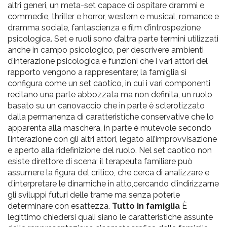
altri generi, un meta-set capace di ospitare drammi e
commedie, thriller e horror, western e musical, romance e
dramma sociale, fantascienza e film d’introspezione
psicologica. Set e ruoli sono d’altra parte termini utilizzati
anche in campo psicologico, per descrivere ambienti
d’interazione psicologica e funzioni che i vari attori del
rapporto vengono a rappresentare; la famiglia si
configura come un set caotico, in cui i vari componenti
recitano una parte abbozzata ma non definita, un ruolo
basato su un canovaccio che in parte è sclerotizzato
dalla permanenza di caratteristiche conservative che lo
apparenta alla maschera, in parte è mutevole secondo
l’interazione con gli altri attori, legato all’improvvisazione
e aperto alla ridefinizione del ruolo. Nel set caotico non
esiste direttore di scena; il terapeuta familiare può
assumere la figura del critico, che cerca di analizzare e
d’interpretare le dinamiche in atto,cercando d’indirizzarne
gli sviluppi futuri delle trame ma senza poterle
determinare con esattezza.
Tutto in famiglia
È
legittimo chiedersi quali siano le caratteristiche assunte