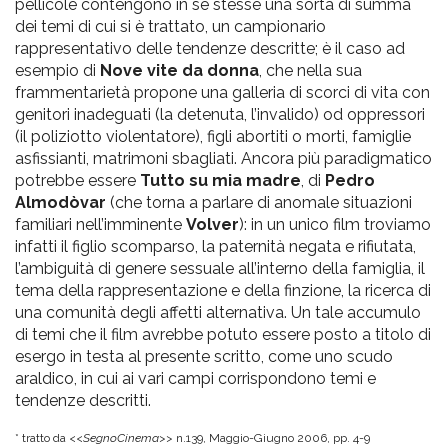
pellicole contengono in se stesse una sorta di summa
dei temi di cui si è trattato, un campionario
rappresentativo delle tendenze descritte; è il caso ad
esempio di
Nove vite da donna
, che nella sua
frammentarietà propone una galleria di scorci di vita con
genitori inadeguati (la detenuta, l’invalido) od oppressori
(il poliziotto violentatore), figli abortiti o morti, famiglie
asfissianti, matrimoni sbagliati. Ancora più paradigmatico
potrebbe essere
Tutto su mia madre
, di
Pedro
Almodòvar
(che torna a parlare di anomale situazioni
familiari nell’imminente
Volver
): in un unico film troviamo
infatti il figlio scomparso, la paternità negata e rifiutata,
l’ambiguità di genere sessuale all’interno della famiglia, il
tema della rappresentazione e della finzione, la ricerca di
una comunità degli affetti alternativa. Un tale accumulo
di temi che il film avrebbe potuto essere posto a titolo di
esergo in testa al presente scritto, come uno scudo
araldico, in cui ai vari campi corrispondono temi e
tendenze descritti.
* tratto da <<
SegnoCinema>>
n.139, Maggio-Giugno 2006, pp. 4-9