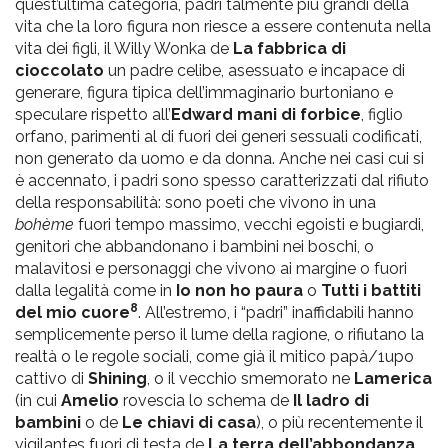
quest’ultima categoria, padri talmente più grandi della
vita che la loro figura non riesce a essere contenuta nella
vita dei figli, il Willy Wonka de
La fabbrica di
cioccolato
un padre celibe, asessuato e incapace di
generare, figura tipica dell’immaginario burtoniano e
speculare rispetto all’
Edward mani di forbice
, figlio
orfano, parimenti al di fuori dei generi sessuali codificati,
non generato da uomo e da donna. Anche nei casi cui si
è accennato, i padri sono spesso caratterizzati dal rifiuto
della responsabilità: sono poeti che vivono in una
bohème
fuori tempo massimo, vecchi egoisti e bugiardi,
genitori che abbandonano i bambini nei boschi, o
malavitosi e personaggi che vivono ai margine o fuori
dalla legalità come in
Io non ho paura
o
Tutti i battiti
8
del mio cuore
. All’estremo, i “padri” inaffidabili hanno
semplicemente perso il lume della ragione, o rifiutano la
realtà o le regole sociali, come già il mitico papà/1upo
cattivo di
Shining
, o il vecchio smemorato ne
Lamerica
(in cui
Amelio
rovescia lo schema de
Il ladro di
bambini
o de
Le chiavi di casa
), o più recentemente il
vigilantes fuori di testa de
La terra dell’abbondanza
,