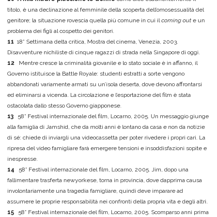
titolo, è una declinazione al femminile della scoperta dell’omosessualità del
genitore; la situazione rovescia quella più comune in cui il
coming out
e un
problema dei figli al cospetto dei genitori.
11
18° Settimana delta critica, Mostra del cinema, Venezia, 2003.
Disavventure nichiliste di cinque ragazzi di strada nella Singapore di oggi.
12
Mentre cresce la criminalità giovanile e lo stato sociale è in affanno, il
Governo istituisce la Battle Royale: studenti estratti a sorte vengono
abbandonati variamente armati su un’isola deserta, dove devono affrontarsi
ed eliminarsi a vicenda. La circolazione e l’esportazione del film è stata
ostacolata dallo stesso Governo giapponese.
13
58° Festival internazionale del film, Locarno, 2005. Un messaggio giunge
alla famiglia di Jamshid, che da molti anni è lontano da casa e non da notizie
di sé: chiede di inviargli una videocassetta per poter rivedere i propri cari. La
ripresa del video famigliare farà emergere tensioni e insoddisfazioni sopite e
inespresse.
14
58° Festival internazionale del film, Locarno, 2005. Jim, dopo una
fallimentare trasferta newyorkese, torna in provincia, dove dapprima causa
involontariamente una tragedia famigliare, quindi deve imparare ad
assumere le proprie responsabilità nei confronti della propria vita e degli altri.
15
58° Festival internazionale del film, Locarno, 2005. Scomparso anni prima