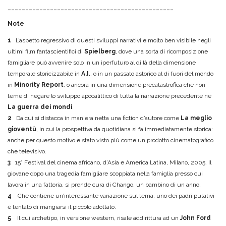
-----------------------------------------------
Note
1
L’aspetto regressivo di questi sviluppi narrativi e molto ben visibile negli
ultimi film fantascientifici di
Spielberg
, dove una sorta di ricomposizione
famigliare può avvenire solo in un iperfuturo al di là della dimensione
temporale storicizzabile in
A.I.
, o in un passato astorico al di fuori del mondo
in
Minority Report
, o ancora in una dimensione precatastrofica che non
teme di negare lo sviluppo apocalittico di tutta la narrazione precedente ne
La guerra dei mondi
.
2
Da cui si distacca in maniera netta una fiction d’autore come
La meglio
gioventù
, in cui la prospettiva da quotidiana si fa immediatamente storica:
anche per questo motivo e stato visto più come un prodotto cinematografico
che televisivo.
3
15° Festival del cinema africano, d’Asia e America Latina, Milano, 2005. Il
giovane dopo una tragedia famigliare scoppiata nella famiglia presso cui
lavora in una fattoria, si prende cura di Chango, un bambino di un anno.
4
Che contiene un’interessante variazione sul tema: uno dei padri putativi
è tentato di mangiarsi il piccolo adottato.
5
Il cui archetipo, in versione western, risale addirittura ad un
John Ford