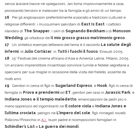
senza lasciare tracce né spiegazioni, Jan torna improvvisamente a casa,
provocando tensioni e malesseri tra la famiglia e gli amici di un tempo.
16
Per gli anglosassoni preferibilmente associato a tradizioni culturali e
religiose differenti: i mussulmani pakistani di
East Is East
, i cattolici
irlandesi di
The Snapper
, i sikh di
Sognando Beckham
o di
Monsoon
Wedding
, gli ortodossi de
Il mio grosso grasso matrimonio greco
...
17
Un sintetico esempio letterario del tema è il racconto
La salute degli
infermi
, di
Julio Cortàzar
, in
Tutti i fuochi il fuoco
, Einaudi 2005.
18
15° Festival del cinema africano d’Asia e America Latina, Milano, 2005.
Un anziano imprenditore misantropo convince l’umile e fedele segretaria a
spacciarsi per sua moglie in occasione della visita del fratello, assente da
molti anni.
19
Genitori in cerca di figli in
Sugarland Express
, e
Hook
, figli in cerca di
famiglia in
Prova a prendermi
ed
ET
, genitori per caso in
Jurassic Park
, e
Indiana Jones e il tempio maledetto
, emancipazioni da padri più o
meno oppressivi ed ingombranti ne
Il colore viola
e
Indiana Jones e
l’ultima crociata
, patrigni ne
L’impero del sole
, figli rinnegati novelli
Pollicino/Pinocchio in
A.I.
, buon padre e ricomposizioni famigliari in
Schindler’s List
e
La guerra dei mondi
.