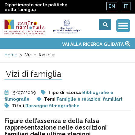
Dipartimento per le politiche
EN
IT
della famiglia
Togg
Centro
Navi
Main
VAI ALLA RICERCA GUIDATA
Chi siamo
Osservatori nazionali
Siti d'interesse
Notizie
Eventi
Contatti
Temi
Attività
Convenzione ONU
menu
nazionale
Home
Vizi di famiglia
di
Vizi di famiglia
Documentazione
15/07/2009
Tipo di risorsa
Bibliografie e
e
filmografie
Temi
Famiglie e relazioni familiari
Titoli
Rassegne filmografiche
analisi
Figure dell’assenza e della falsa
rappresentazione nelle descrizioni
familiari delle ultime stagioni