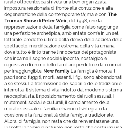
rurale ottocentesca si rivela una ben organizzata
impostura reazionaria di fronte alla corruzione e alla
degenerazione della contemporaneità; ma e con
The
Truman Show
di
Peter Weir
, del 1998, che la
rappresentazione della famiglia come falso raggiunge
una perfezione archetipica, ambientata com’e in un set
letterale, prodotto ultimo della deriva della società dello
spettacolo, mercificazione estrema della vita umana,
dove tutto è finto tranne l’innocenza del protagonista
che incarna il sogno sociale ipocrita, nostalgico e
regressivo di un modello familiare perduto e dato ormai
per irraggiungibile.
New family
La famiglia è morta. I
padri sono fuggiti, morti, assenti. I figli sono abbandonati
a se stessi. La trasmissione dei saperi e delle tradizioni e
interrotta. Il sistema di vita indotto dal moderno sistema
neocapitalista, il riposizionamento dei ruoli sessuali, i
mutamenti sociali e culturali, il cambiamento della
morale sessuale e familiare hanno disintegrato la
coesione e la funzionalità della famiglia tradizionale.
Allora, di famiglia, non resta che da reinventarsene una.
Dissolta la famiglia naturale, non resta che costruirsi una