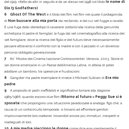
del 1919, rifatto da altri in seguito e da se stesso nel 1948 col titolo
In nome di
Dio (3 Godfathers)
.
6
Ghost Of The West
è il titolo del film nel film nel quale il protagonista
di
Non bussare alla mia porta
sta recitando, e dal cui set fugge a cavallo.
È una fuga dallo stereotipo (il cavaliere solitario) alla ricerca della genuinità
archetipica (il padre di famiglia), la fuga dal set cinematografico alla ricerca del
set famigliare, dove la ricerca del figlio e del futuro deve necessariamente
passare attraverso il confronto con la madre e con il passato in un doveroso
percorso obbligato generazionale.
7
60° Mostra del Cinema (sezione Controcorrente), Venezia, 2003. Storie di
sei donne americane in un Paese dell’America Latina, in attesa di poter
adottare un bambino, tra speranze e frustrazioni.
8
Gangster ma padre esemplare è invece il Michael Sullivan di
Era mio
padre
.
9
A proposito di padri inaffidabili è significativo tornare alla stagione
1985/1986, quando escono due film (
Ritorno al futuro
e
Peggy Sue si è
sposata
) che propongono una situazione paradossale e analoga: figli che, a
causa di un cortocircuito temporale, si trovano ad affrontare genitori
improvvisamente loro coetanei, trovandoli ancora più immaturi, inesperti e
inadeguati di loro.
10 A mia madre piacciono le donne
come dice esaurientemente il