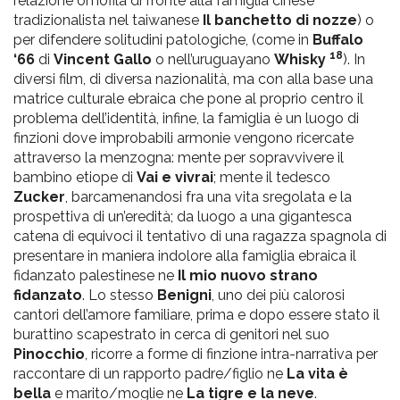
relazione omofila di fronte alla famiglia cinese
tradizionalista nel taiwanese
Il banchetto di nozze
) o
per difendere solitudini patologiche, (come in
Buffalo
18
‘66
di
Vincent Gallo
o nell’uruguayano
Whisky
). In
diversi film, di diversa nazionalità, ma con alla base una
matrice culturale ebraica che pone al proprio centro il
problema dell’identità, infine, la famiglia è un luogo di
finzioni dove improbabili armonie vengono ricercate
attraverso la menzogna: mente per sopravvivere il
bambino etiope di
Vai e vivrai
; mente il tedesco
Zucker
, barcamenandosi fra una vita sregolata e la
prospettiva di un’eredità; da luogo a una gigantesca
catena di equivoci il tentativo di una ragazza spagnola di
presentare in maniera indolore alla famiglia ebraica il
fidanzato palestinese ne
Il mio nuovo strano
fidanzato
. Lo stesso
Benigni
, uno dei più calorosi
cantori dell’amore familiare, prima e dopo essere stato il
burattino scapestrato in cerca di genitori nel suo
Pinocchio
, ricorre a forme di finzione intra-narrativa per
raccontare di un rapporto padre/figlio ne
La vita è
bella
e marito/moglie ne
La tigre e la neve
.