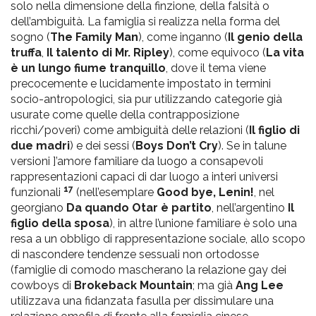
solo nella dimensione della finzione, della falsità o
dell’ambiguità. La famiglia si realizza nella forma del
sogno (
The Family Man
), come inganno (
Il genio della
truffa
,
Il talento di Mr. Ripley
), come equivoco (
La vita
è un lungo fiume tranquillo
, dove il tema viene
precocemente e lucidamente impostato in termini
socio-antropologici, sia pur utilizzando categorie già
usurate come quelle della contrapposizione
ricchi/poveri) come ambiguità delle relazioni (
Il figlio di
due madri
) e dei sessi (
Boys Don’t Cry
). Se in talune
versioni ]’amore familiare da luogo a consapevoli
rappresentazioni capaci di dar luogo a interi universi
17
funzionali
(nell’esemplare
Good bye, Lenin!
, nel
georgiano
Da quando Otar è partito
, nell’argentino
Il
figlio della sposa
), in altre l’unione familiare è solo una
resa a un obbligo di rappresentazione sociale, allo scopo
di nascondere tendenze sessuali non ortodosse
(famiglie di comodo mascherano la relazione gay dei
cowboys di
Brokeback Mountain
; ma già
Ang Lee
utilizzava una fidanzata fasulla per dissimulare una