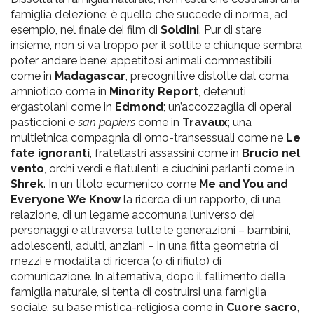
famiglia d’elezione: è quello che succede di norma, ad
esempio, nel finale dei film di
Soldini
. Pur di stare
insieme, non si va troppo per il sottile e chiunque sembra
poter andare bene: appetitosi animali commestibili
come in
Madagascar
, precognitive distolte dal coma
amniotico come in
Minority Report
, detenuti
ergastolani come in
Edmond
; un’accozzaglia di operai
pasticcioni e
san papiers
come in
Travaux
; una
multietnica compagnia di omo-transessuali come ne
Le
fate ignoranti
, fratellastri assassini come in
Brucio nel
vento
, orchi verdi e flatulenti e ciuchini parlanti come in
Shrek
. In un titolo ecumenico come
Me and You and
Everyone We Know
la ricerca di un rapporto, di una
relazione, di un legame accomuna l’universo dei
personaggi e attraversa tutte le generazioni – bambini,
adolescenti, adulti, anziani – in una fitta geometria di
mezzi e modalità di ricerca (o di rifiuto) di
comunicazione. In alternativa, dopo il fallimento della
famiglia naturale, si tenta di costruirsi una famiglia
sociale, su base mistica-religiosa come in
Cuore sacro
,