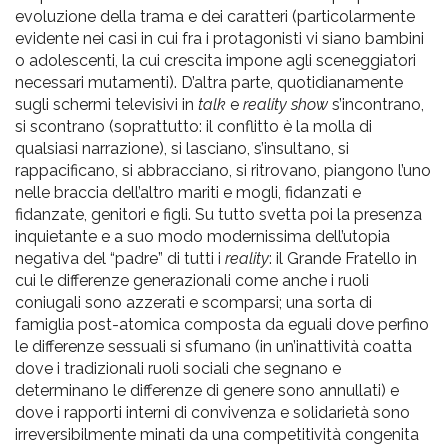
evoluzione della trama e dei caratteri (particolarmente
evidente nei casi in cui fra i protagonisti vi siano bambini
o adolescenti, la cui crescita impone agli sceneggiatori
necessari mutamenti). D’altra parte, quotidianamente
sugli schermi televisivi in
talk
e
reality show
s’incontrano,
si scontrano (soprattutto: il conflitto è la molla di
qualsiasi narrazione), si lasciano, s’insultano, si
rappacificano, si abbracciano, si ritrovano, piangono l’uno
nelle braccia dell’altro mariti e mogli, fidanzati e
fidanzate, genitori e figli. Su tutto svetta poi la presenza
inquietante e a suo modo modernissima dell’utopia
negativa del “padre” di tutti i
reality
: il Grande Fratello in
cui le differenze generazionali come anche i ruoli
coniugali sono azzerati e scomparsi; una sorta di
famiglia post-atomica composta da eguali dove perfino
le differenze sessuali si sfumano (in un’inattività coatta
dove i tradizionali ruoli sociali che segnano e
determinano le differenze di genere sono annullati) e
dove i rapporti interni di convivenza e solidarietà sono
irreversibilmente minati da una competitività congenita