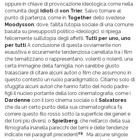
oppure in chiave di provocazione ideologica come nella
comunità degli
Idioti
di
von Trier
. Salvo tornare al
punto di partenza, come in
Together
dello svedese
Moodysson
: dove, fallita l’utopia sociale di una comune
basata su presupposti politico-ideologici, si ripiega
felicemente sull’utopia degli affetti.
Tutti per uno, uno
per tutti
A conclusione di questa ovviamente non
esaustiva e sicuramente tendenziosa carrellata tra i film
che tematizzano o rappresentano, volenti o nolenti, una
certa immagine della famiglia, non sarebbe giusto
tralasciare di citare alcuni autori o film che assumono in
questo contesto un ruolo paradigmatico. Citiamo solo di
sfuggita alcuni autori che hanno fatto del nodo padre-
figli il nucleo portante della loro cinematografia, come i
Dardenne
con il loro cinema sociale o il
Salvatores
che da un certo punto della sua cinematografica fa
correre questo filo rosso sotto la superficie dei generi e
dei toni più diversi, o
Spielberg
, che nell’arco della sua
filmografia inanella parecchi dei temi e delle tendenze
19
indicate nei paragrafi precedenti
. Ma alcune singole