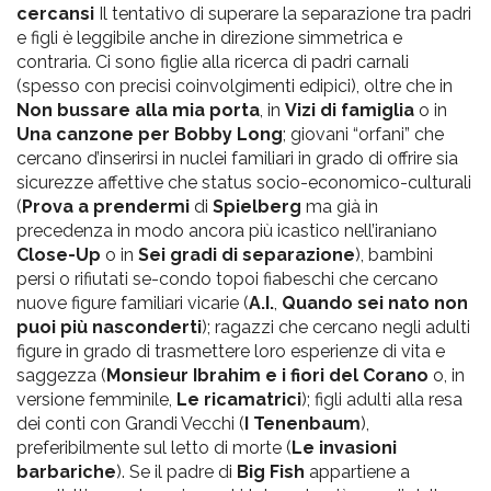
cercansi
Il tentativo di superare la separazione tra padri
e figli è leggibile anche in direzione simmetrica e
contraria. Ci sono figlie alla ricerca di padri carnali
(spesso con precisi coinvolgimenti edipici), oltre che in
Non bussare alla mia porta
, in
Vizi di famiglia
o in
Una canzone per Bobby Long
; giovani “orfani” che
cercano d’inserirsi in nuclei familiari in grado di offrire sia
sicurezze affettive che status socio-economico-culturali
(
Prova a prendermi
di
Spielberg
ma già in
precedenza in modo ancora più icastico nell’iraniano
Close-Up
o in
Sei gradi di separazione
), bambini
persi o rifiutati se-condo topoi fiabeschi che cercano
nuove figure familiari vicarie (
A.I.
,
Quando sei nato non
puoi più nasconderti
); ragazzi che cercano negli adulti
figure in grado di trasmettere loro esperienze di vita e
saggezza (
Monsieur Ibrahim e i fiori del Corano
o, in
versione femminile,
Le ricamatrici
); figli adulti alla resa
dei conti con Grandi Vecchi (
I Tenenbaum
),
preferibilmente sul letto di morte (
Le invasioni
barbariche
). Se il padre di
Big Fish
appartiene a