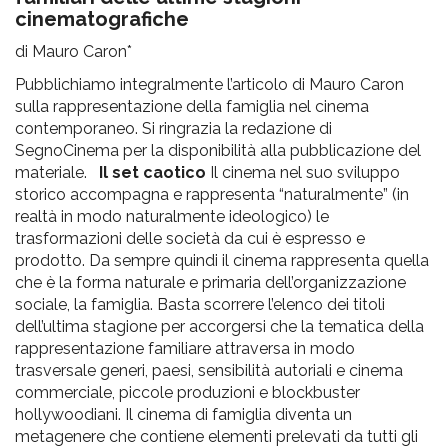
pr
cinematografiche
l'infanzia
di Mauro Caron*
Pubblichiamo integralmente l’articolo di Mauro Caron
e
sulla rappresentazione della famiglia nel cinema
contemporaneo. Si ringrazia la redazione di
l'adolescenza
SegnoCinema per la disponibilità alla pubblicazione del
materiale.
Il set caotico
Il cinema nel suo sviluppo
storico accompagna e rappresenta “naturalmente” (in
realtà in modo naturalmente ideologico) le
trasformazioni delle società da cui è espresso e
prodotto. Da sempre quindi il cinema rappresenta quella
che è la forma naturale e primaria dell’organizzazione
sociale, la famiglia. Basta scorrere l’elenco dei titoli
dell’ultima stagione per accorgersi che la tematica della
rappresentazione familiare attraversa in modo
trasversale generi, paesi, sensibilità autoriali e cinema
commerciale, piccole produzioni e blockbuster
hollywoodiani. Il cinema di famiglia diventa un
metagenere che contiene elementi prelevati da tutti gli