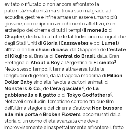
evitato o rifiutato o non ancora affrontato la
paternità/maternità ma si trova suo malgrado ad
accudire, gestire e infine amare un essere umano più
giovane, con reciproco arricchimento affettivo, è un
archetipo del cinema di tutti i tempi (
II monello
di
Chaplin
), declinato a tutte le latitudini cinematografiche:
dagli Stati Uniti di
Gloria (Cassavetes
e poi
Lumet
)
all’Italia de
Le chiavi di casa
, dal Giappone de
L’estate
di Kikujiro
al Brasile di
Central do Brasil
, dalla Gran
3
Bretagna di
About a Boy
all’Argentina di
El cielito
.
Nello stesso tempo, il tema attraversa tutte le
longitudini di genere, dalla tragedia moderna di
Million
Dollar Baby
sino alle favole a cartoni animati di
4
Monsters & Co.
, de
L’era glaciale
, de
La
5
gabbianella e il gatto
o di
Tokyo Godfathers
.
Notevoli similitudini tematiche corrono tra due film
dell’ultima stagione del cinema d’autore:
Non bussare
alla mia porta
e
Broken Flowers
, accomunati dalla
storia di un uomo di età avanzata che deve
improvvisamente e inaspettatamente affrontare il fatto