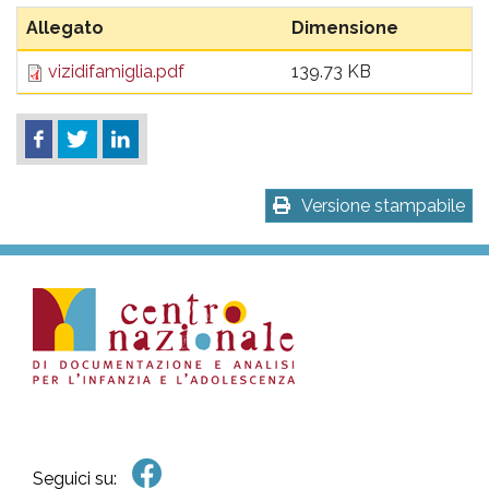
Allegato
Dimensione
vizidifamiglia.pdf
139.73 KB
Versione stampabile
Seguici su: