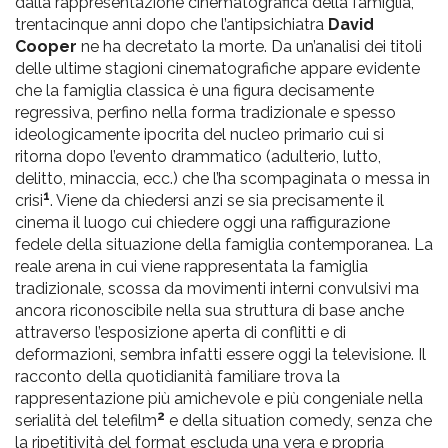
dalla rappresentazione cinematografica della famiglia,
trentacinque anni dopo che l’antipsichiatra
David
Cooper
ne ha decretato la morte. Da un’analisi dei titoli
delle ultime stagioni cinematografiche appare evidente
che la famiglia classica è una figura decisamente
regressiva, perfino nella forma tradizionale e spesso
ideologicamente ipocrita del nucleo primario cui si
ritorna dopo l’evento drammatico (adulterio, lutto,
delitto, minaccia, ecc.) che l’ha scompaginata o messa in
1
crisi
. Viene da chiedersi anzi se sia precisamente il
cinema il luogo cui chiedere oggi una raffigurazione
fedele della situazione della famiglia contemporanea. La
reale arena in cui viene rappresentata la famiglia
tradizionale, scossa da movimenti interni convulsivi ma
ancora riconoscibile nella sua struttura di base anche
attraverso l’esposizione aperta di conflitti e di
deformazioni, sembra infatti essere oggi la televisione. Il
racconto della quotidianità familiare trova la
rappresentazione più amichevole e più congeniale nella
2
serialità del telefilm
e della situation comedy, senza che
la ripetitività del format escluda una vera e propria