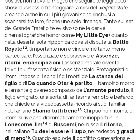
positivi, non trova di meglio che seguire le leggi dello
show-business o fronteggiare la crisi del
welfare state
creando arene in cui i più giovani sono rinchiusi a
scannarsi tra loro, finché uno solo rimanga. Tanto sul set
del Grande Fratello televisivo (o nelle derive
cinematografiche horror come
My Little Eye
) quanto
nella deserta isola nipponica dove si disputa la
Battle
12
Royale
, l’importante non è vincere, né tanto meno
partecipare: l’essenziale è sopravvivere.
Assenze,
ritorni, emancipazioni
L’assenza morale diventa
talvolta un’assenza fisica o esistenziale. Protagonisti di
ritorni impossibili sono i figli morti de
La stanza del
figlio
o di
Da quando Otar è partito
, il bambino morto
e l’amante giovane scornparso de
L’amante perduto
, il
figlio emigrato, una sorta di fantasma remoto e beffardo,
che chiede una videocassetta-ricordo ai suoi familiari
13
nell’iraniano
Stiamo tutti bene
. Chi può non ritorna, e i
ritorni si rivelano drammaticamente inopportuni in
14
Lonesome Jim
di
Buscemi
, nel russo I
l ritorno
,
nell’italiano
Tu devi essere il lupo
, nel tedesco
3 gradi
15
di meno
. Quando esplode, il conflitto generazionale