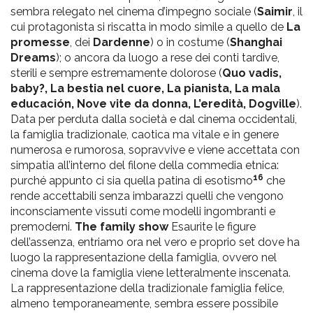
sembra relegato nel cinema d’impegno sociale (
Saimir
, il
cui protagonista si riscatta in modo simile a quello de
La
promesse
, dei
Dardenne
) o in costume (
Shanghai
Dreams
); o ancora da luogo a rese dei conti tardive,
sterili e sempre estremamente dolorose (
Quo vadis,
baby?, La bestia nel cuore, La pianista, La mala
educación, Nove vite da donna, L’eredità, Dogville
).
Data per perduta dalla società e dal cinema occidentali,
la famiglia tradizionale, caotica ma vitale e in genere
numerosa e rumorosa, sopravvive e viene accettata con
simpatia all’interno del filone della commedia etnica:
16
purché appunto ci sia quella patina di esotismo
che
rende accettabili senza imbarazzi quelli che vengono
inconsciamente vissuti come modelli ingombranti e
premoderni.
The family show
Esaurite le figure
dell’assenza, entriamo ora nel vero e proprio set dove ha
luogo la rappresentazione della famiglia, ovvero nel
cinema dove la famiglia viene letteralmente inscenata.
La rappresentazione della tradizionale famiglia felice,
almeno temporaneamente, sembra essere possibile