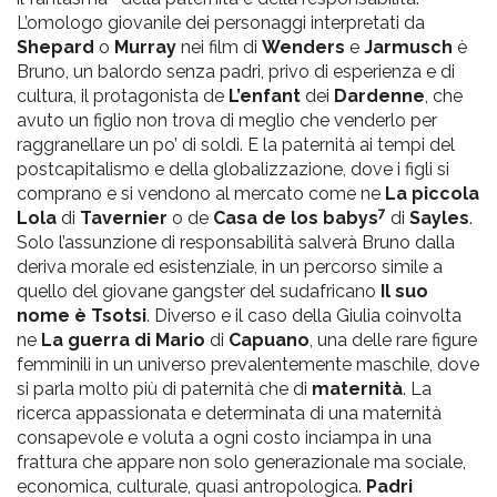
L’omologo giovanile dei personaggi interpretati da
Shepard
o
Murray
nei film di
Wenders
e
Jarmusch
è
Bruno, un balordo senza padri, privo di esperienza e di
cultura, il protagonista de
L’enfant
dei
Dardenne
, che
avuto un figlio non trova di meglio che venderlo per
raggranellare un po’ di soldi. E la paternità ai tempi del
postcapitalismo e della globalizzazione, dove i figli si
comprano e si vendono al mercato come ne
La piccola
7
Lola
di
Tavernier
o de
Casa de los babys
di
Sayles
.
Solo l’assunzione di responsabilità salverà Bruno dalla
deriva morale ed esistenziale, in un percorso simile a
quello del giovane gangster del sudafricano
Il suo
nome è Tsotsi
. Diverso e il caso della Giulia coinvolta
ne
La guerra di Mario
di
Capuano
, una delle rare figure
femminili in un universo prevalentemente maschile, dove
si parla molto più di paternità che di
maternità
. La
ricerca appassionata e determinata di una maternità
consapevole e voluta a ogni costo inciampa in una
frattura che appare non solo generazionale ma sociale,
economica, culturale, quasi antropologica.
Padri