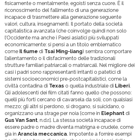
fisicamente o mentalmente, egoisti senza cuore. È il
riconoscimento del fallimento di una generazione
incapace di trasmettere alla generazione seguente
valori, cultura, insegnamenti. Il portato della società
capitalistica avanzata (che coinvolge quindi non solo
l’Occidente ma anche i Paesi asiatici più sviluppati
economicamente: si pensi a un titolo emblematico
come
Il fiume
di
Tsai Ming-liang
) sembra comportare
l’allentamento o il disfacimento delle tradizionali
strutture familiari patriarcali o matriarcali. Nel migliore dei
casi i padri sono rappresentanti irritanti o patetici di
sistemi socioeconomici pre-postcapitalistici, come la
civiltà contadina di
Texas
o quella industriale di
Liberi
.
Gli adolescenti dei film citati fanno quello che possono:
quelli più forti cercano di cavarsela da soli, con qualsiasi
mezzo; gli altri si perdono, si drogano, si suicidano, o
organizzano una strage per noia [come in
Elephant
di
Gus Van Sant
, n.d.r.]. La stessa società incapace di
essere padre o madre diventa matrigna e crudele, come
gia in
Arancia meccanica
. Impotente a fornire esempi