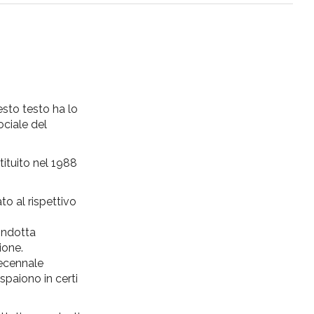
esto testo ha lo
ociale del
stituito nel 1988
to al rispettivo
condotta
ione.
decennale
paiono in certi