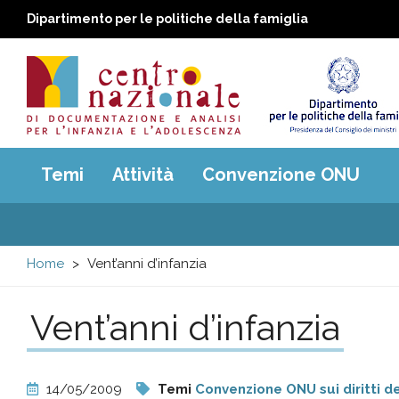
Dipartimento per le politiche della famiglia
Centro
Main
Temi
Attività
Convenzione ONU
menu
nazionale
di
Home
Vent’anni d’infanzia
Documentazione
Vent’anni d’infanzia
e
analisi
14/05/2009
Temi
Convenzione ONU sui diritti d