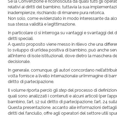
Se la Convenzione è riconosciuta da quasi tutti gli operato
relativi ai diritti del bambino, tuttavia la sua implementa
inadempienze, rischiando di rimanere pura retorica.
Non solo, come evidenziato in modo interessante da alcuni 
sua stessa validità e legittimazione.
In particolare ci si interroga su vantaggi e svantaggi del dis
diritti speciali.
A questo proposito viene messo in rilievo che una differe
lo sviluppo di un’idea positiva di bambino, può anche ser
all’interno di isole istituzionali, dove dietro la maschera d
decisionale.
In generale, comunque, gli autori concordano nell’attribu
volta fornisce a livello internazionale un’immagine di ba
diritto di partecipazione.
Il volume riporta perciò gli
step
del processo di definizione
quali sono analizzati i contenuti e alcuni articoli (per l’appu
bambino, l’art. 12 sul diritto di partecipazione, l’art. 24 su
Questa presentazione, accanto alle informazioni dettaglia
diritti del fanciullo, offre agli operatori del settore uti