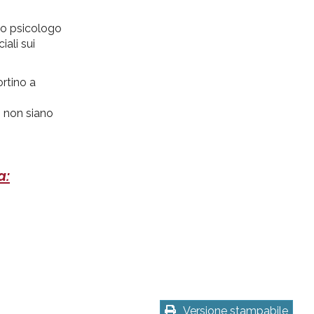
 lo psicologo
ali sui
ortino a
i non siano
a:
Versione stampabile