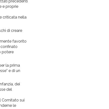
attati precedenti
e e proprie
 criticata nella
schi di creare
camente favorito
 confinato
io potere
per la prima
sse” e di un
nfanzia, dei
esse del
l Comitato sui
enderne le