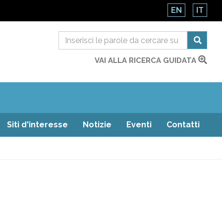
EN
IT
VAI ALLA RICERCA GUIDATA
Siti d'interesse
Notizie
Eventi
Contatti