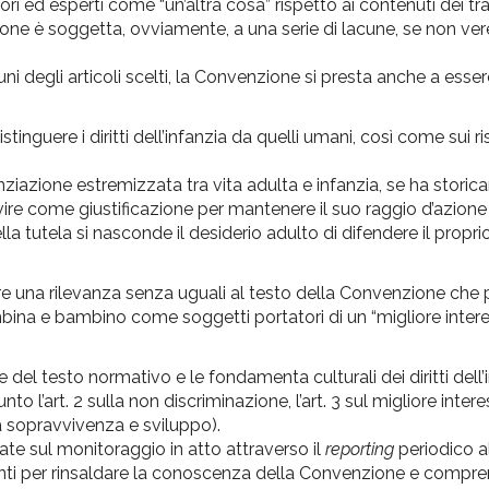
ri ed esperti come “un’altra cosa” rispetto ai contenuti dei tr
zione è soggetta, ovviamente, a una serie di lacune, se non ver
degli articoli scelti, la Convenzione si presta anche a essere
tinguere i diritti dell’infanzia da quelli umani, così come sui ri
nziazione estremizzata tra vita adulta e infanzia, se ha stori
vire come giustificazione per mantenere il suo raggio d’azione
ella tutela si nasconde il desiderio adulto di difendere il propr
ire una rilevanza senza uguali al testo della Convenzione che 
mbina e bambino come soggetti portatori di un “migliore intere
 del testo normativo e le fondamenta culturali dei diritti dell’i
nto l’art. 2 sulla non discriminazione, l’art. 3 sul migliore inter
lla sopravvivenza e sviluppo).
te sul monitoraggio in atto attraverso il
reporting
periodico a
li spunti per rinsaldare la conoscenza della Convenzione e compr