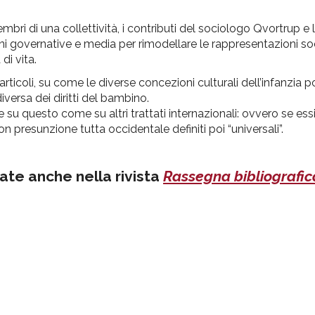
embri di una collettività, i contributi del sociologo Qvortrup e
 governative e media per rimodellare le rappresentazioni soci
di vita.
 articoli, su come le diverse concezioni culturali dell’infanzia p
ersa dei diritti del bambino.
su questo come su altri trattati internazionali: ovvero se ess
on presunzione tutta occidentale definiti poi “universali”.
cate anche nella rivista
Rassegna bibliografic