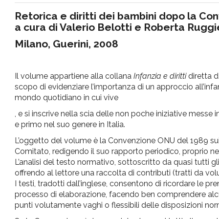
pr
Retorica e diritti dei bambini dopo la C
a cura di Valerio Belotti e Roberta Ruggi
l'infanzia
Milano, Guerini, 2008
e
Il volume appartiene alla collana
Infanzia e diritti
diretta d
scopo di evidenziare l’importanza di un approccio all’in
l'adolescenza
mondo quotidiano in cui vive
, e si inscrive nella scia delle non poche iniziative messe i
e primo nel suo genere in Italia.
L’oggetto del volume è la Convenzione ONU del 1989 sui diri
Comitato, redigendo il suo rapporto periodico, proprio nel 
L’analisi del testo normativo, sottoscritto da quasi tutti g
offrendo al lettore una raccolta di contributi (tratti da vo
I testi, tradotti dall’inglese, consentono di ricordare le 
processo di elaborazione, facendo ben comprendere alcun
punti volutamente vaghi o flessibili delle disposizioni nor