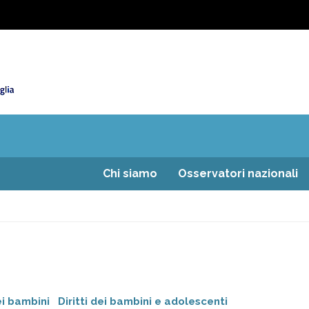
Chi siamo
Osservatori nazionali
ei bambini
Diritti dei bambini e adolescenti