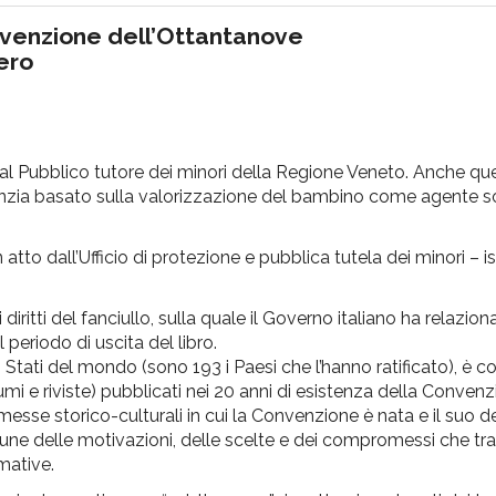
onvenzione dell’Ottantanove
ero
al Pubblico tutore dei minori della Regione Veneto. Anche qu
fanzia basato sulla valorizzazione del bambino come agente s
n atto dall’Ufficio di protezione e pubblica tutela dei minori – i
tti del fanciullo, sulla quale il Governo italiano ha relaziona
periodo di uscita del libro.
li Stati del mondo (sono 193 i Paesi che l’hanno ratificato), è 
lumi e riviste) pubblicati nei 20 anni di esistenza della Convenz
premesse storico-culturali in cui la Convenzione è nata e il suo 
e delle motivazioni, delle scelte e dei compromessi che tras
mative.