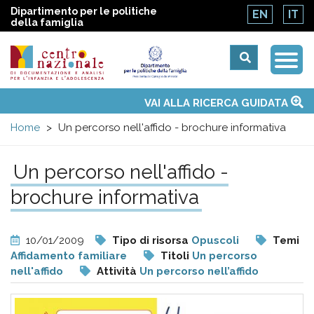
Dipartimento per le politiche
EN
IT
della famiglia
Togg
Centro
Navi
Main
VAI ALLA RICERCA GUIDATA
Chi siamo
Osservatori nazionali
Siti d'interesse
Notizie
Eventi
Contatti
Temi
Attività
Convenzione ONU
menu
nazionale
Home
Un percorso nell'affido - brochure informativa
di
Un percorso nell'affido -
brochure informativa
Documentazione
e
10/01/2009
Tipo di risorsa
Opuscoli
Temi
Affidamento familiare
Titoli
Un percorso
analisi
nell'affido
Attività
Un percorso nell’affido