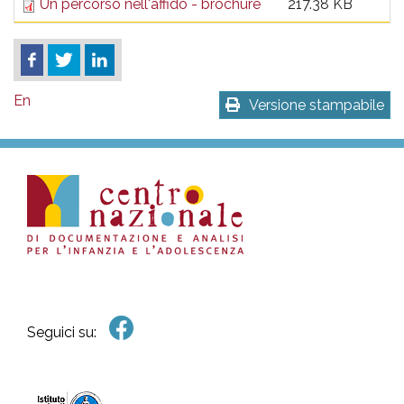
Un percorso nell'affido - brochure
217.38 KB
En
Versione stampabile
Seguici su: