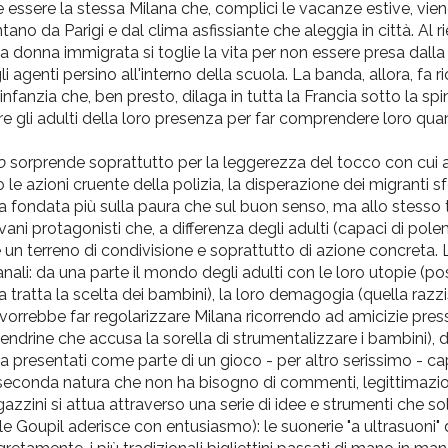
e essere la stessa Milana
che
, complici le vacanze estive, vie
ntano
da
Parigi e dal clima asfissiante
che
aleggia in città. Al r
a
donna immigrata si toglie la vita per non essere presa dalla p
li
agenti persino all'interno della scuola. La banda, allora, fa 
'infanzia
che
, ben presto, dilaga in tutta la Francia sotto la spi
re gli adulti della loro presenza per far comprendere loro qua
o
sorprende soprattutto per la leggerezza del tocco con cui 
 le azioni cruente della polizia, la disperazione
dei
migranti sfo
ca
fondata più sulla paura
che
sul buon senso, ma allo stesso 
vani protagonisti
che
, a differenza
degli
adulti (capaci
di
polem
e un terreno
di
condivisione e soprattutto
di
azione concreta. L
anali:
da
una
parte
il
mondo
degli
adulti con le loro utopie (p
 tratta la scelta
dei
bambini), la loro demagogia (quella razzi
vorrebbe far regolarizzare Milana ricorrendo ad amicizie pre
endrine
che
accusa la sorella
di
strumentalizzare i bambini), da
via presentati come
parte
di
un gioco - per altro serissimo - 
econda natura
che
non ha bisogno
di
commenti, legittimazio
gazzini si attua attraverso
una
serie
di
idee e strumenti
che
so
ale
Goupil
aderisce con entusiasmo): le suonerie "a ultrasuoni"