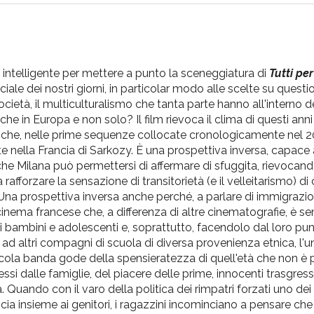
a
intelligente
per
mettere
a
punto
la
sceneggiatura
di
Tutti pe
ciale
dei
nostri
giorni
, in
particolar
modo
alle
scelte
su
questio
ocietà
,
il
multiculturalismo
che
tanta
parte
hanno
all'interno
d
itiche in Europa e non solo? Il film rievoca
il
clima
di
questi anni 
a
che
, nelle prime sequenze collocate cronologicamente nel 20
te
nella
Francia
di
Sarkozy. È
una
prospettiva inversa, capace
che
Milana può permettersi
di
affermare
di
sfuggita, rievocando 
 a rafforzare la sensazione
di
transitorietà (e
il
velleitarismo)
di
c
Una prospettiva inversa anche perché, a parlare
di
immigrazio
cinema francese
che
, a differenza
di
altre cinematografie,
è
sem
i
bambini e adolescenti e, soprattutto, facendolo dal loro
pun
 ad altri compagni
di
scuola
di
diversa provenienza etnica, l'
piccola banda gode della spensieratezza
di
quell'età
che
non
è
p
ssi dalle famiglie, del piacere delle prime, innocenti trasgressi
na. Quando con
il
varo della
politica
dei
rimpatri forzati
uno
dei
ia insieme ai genitori, i ragazzini incominciano a pensare
che