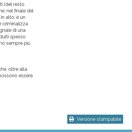
ti (del resto
he
, nel finale del
in alto:
è
un
e
criminalizza
gnale
di
una
adulti spesso
rano sempre più
he, oltre alla
o possono essere
Versione stampabile