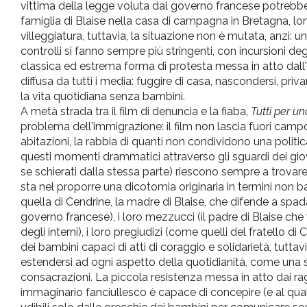
vittima della legge voluta dal governo francese potrebb
famiglia
di
Blaise
nella
casa
di
campagna in Bretagna, lo
villeggiatura, tuttavia, la
situazione
non
è
mutata, anzi:
un
controlli si fanno sempre più stringenti, con incursioni
deg
classica ed estrema forma
di
protesta messa in atto dall
diffusa
da
tutti i media: fuggire
di
casa, nascondersi, priva
la vita quotidiana senza bambini.
A metà strada
tra
il
film
di
denuncia e la fiaba,
Tutti per
un
problema dell'immigrazione:
il
film non lascia fuori campo
abitazioni, la rabbia
di
quanti non condividono
una
politi
questi momenti drammatici attraverso gli sguardi
dei
gio
se schierati dalla stessa
parte
) riescono sempre a trovar
sta nel proporre
una
dicotomia originaria in termini non b
quella
di
Cendrine, la madre
di
Blaise,
che
difende a spada
governo francese), i loro mezzucci (
il
padre
di
Blaise
che
degli
interni), i loro pregiudizi (come quelli del fratello
di
C
dei
bambini capaci
di
atti
di
coraggio e solidarietà, tutta
estendersi ad ogni aspetto della quotidianità, come
una
s
consacrazioni. La piccola resistenza messa in atto dai ra
immaginario fanciullesco
è
capace
di
concepire (e al qu