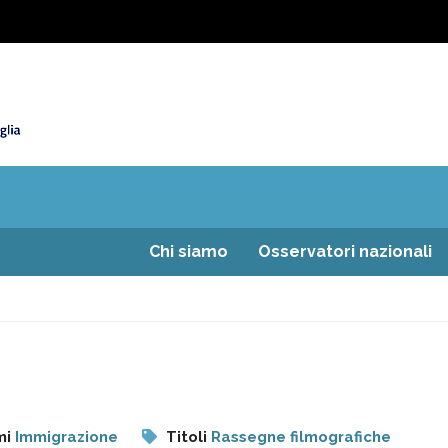
Chi siamo
Osservatori nazionali
mi
Immigrazione
Titoli
Rassegne filmografiche