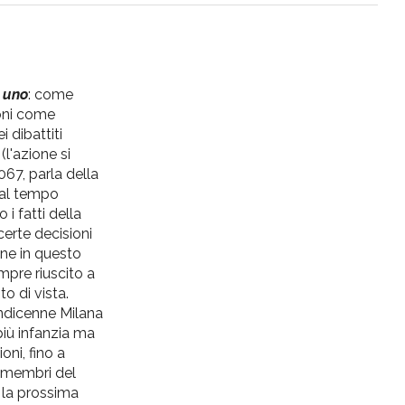
r
uno
: come
ni
come
ei
dibattiti
(l'azione si
67, parla della
 al tempo
i fatti della
erte decisioni
ne in questo
pre riuscito a
to
di
vista.
undicenne Milana
iù infanzia ma
oni, fino a
membri del
la prossima