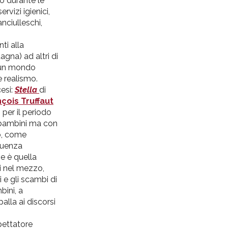
 durante le
ervizi igienici,
anciulleschi,
nti
alla
agna) ad altri
di
n mondo
 realismo.
cesi:
Stella
di
çois Truffaut
o
per
il
periodo
 bambini ma con
(o, come
uenza
ne
è
quella
ni nel mezzo,
i e gli scambi
di
ini, a
alla ai discorsi
pettatore