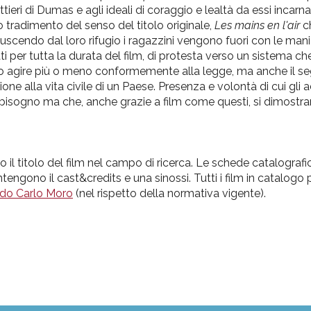
tieri
di
Dumas e agli ideali
di
coraggio e lealtà
da
essi incarna
 tradimento del senso del titolo originale,
Les mains en l'air
c
uscendo dal loro rifugio i ragazzini vengono fuori con le mani 
i per tutta la durata del film,
di
protesta verso un sistema
ch
o agire più o meno conformemente
alla
legge, ma anche
il
se
zione
alla
vita civile
di
un Paese. Presenza e volontà
di
cui gli 
bisogno ma
che
, anche grazie a film come questi, si dimost
do il titolo del film nel campo di ricerca. Le schede catalografic
tengono il cast&credits e una sinossi. Tutti i film in catalog
redo Carlo Moro
(nel rispetto della normativa vigente).