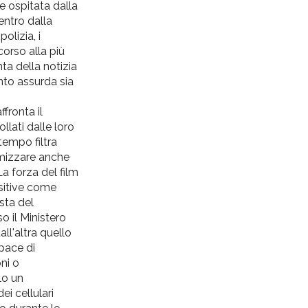
ne ospitata dalla
ientro dalla
olizia, i
ricorso
alla
più
nta della notizia
nto assurda sia
affronta
il
llati dalle loro
tempo filtra
izzare anche
a forza del film
ositive come
sta del
sso
il
Ministero
ll'altra quello
capace
di
ni o
lo un
dei
cellulari