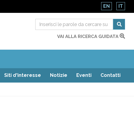
EN
IT
VAI ALLA RICERCA GUIDATA
Siti d'interesse
Notizie
Eventi
Contatti