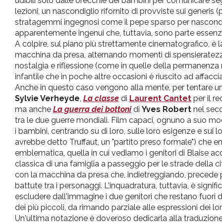
udibili solo dalle orecchie
dei
bambini per comunicare segre
lezioni, un nascondiglio rifornito
di
provviste sui generis (
stratagemmi ingegnosi come
il
pepe sparso per nasconder
apparentemente ingenui
che
, tuttavia, sono
parte
essenz
A colpire, sul piano più strettamente cinematografico,
è
l
macchina
da
presa, alternando momenti
di
spensieratezz
nostalgia e riflessione (come in quelle della permanenza 
infantile
che
in poche altre occasioni
è
riuscito ad affacc
Anche in questo caso vengono
alla
mente, per tentare un 
Sylvie Verheyde
,
La classe
di
Laurent Cantet
per
il
re
ma anche
La guerra
dei
bottoni
di
Yves Robert
nel seco
tra
le due guerre mondiali. Film capaci, ognuno a suo
mo
i bambini, centrando
su
di
loro, sulle loro esigenze e sui l
avrebbe detto Truffaut, un "
partito
preso formale")
che
em
emblematica, quella in cui vediamo i genitori
di
Blaise a
classica
di
una
famiglia a passeggio per le strade della ci
con la macchina
da
presa
che
, indietreggiando, preced
battute
tra
i personaggi. L'inquadratura, tuttavia,
è
signif
escludere dall'immagine i due genitori
che
restano fuori 
dei
più piccoli,
da
rimando parziale
alle
espressioni
dei
lor
Un'ultima notazione
è
doveroso dedicarla
alla
traduzione 