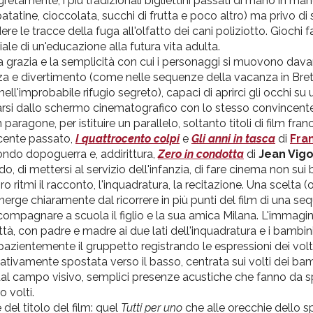
tamente, i più tradizionali bigliettini passati
di
mano in mano
patatine, cioccolata, succhi
di
frutta e poco altro) ma privo
di
s
e le tracce della fuga all'olfatto
dei
cani poliziotto. Giochi f
iale
di
un'educazione
alla
futura vita adulta.
a grazia e la semplicità con cui i personaggi si muovono dava
a e divertimento (come nelle sequenze della vacanza in Bret
nell'improbabile rifugio segreto), capaci
di
aprirci gli occhi
su
u
iarsi dallo schermo cinematografico con lo stesso convincente
paragone, per istituire un parallelo, soltanto titoli
di
film fran
cente passato,
I quattrocento colpi
e
Gli anni in tasca
di
Fran
ndo dopoguerra e, addirittura,
Zero in condotta
di
Jean Vig
do
,
di
mettersi al servizio dell'infanzia,
di
fare cinema non sui
oro ritmi
il
racconto, l'inquadratura, la recitazione. Una scelta 
erge chiaramente dal ricorrere in più punti del film
di
una
seq
ccompagnare a scuola
il
figlio e la sua amica Milana. L'immagi
ttà, con padre e madre ai due lati dell'inquadratura e i bambi
e pazientemente
il
gruppetto registrando le espressioni
dei
volt
icativamente spostata verso
il
basso, centrata sui volti
dei
bamb
dal campo visivo, semplici presenze acustiche
che
fanno
da
sp
o volti.
del titolo del film: quel
Tutti per
uno
che
alle
orecchie dello s