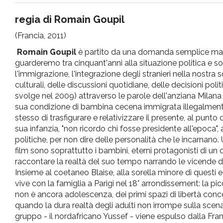
pr
regia di
Romain
Goupil
(Francia, 2011)
l'infanzia
Romain
Goupil
è
partito
da
una
domanda
semplice
m
e
guarderemo
tra
cinquant'anni
alla
situazione
politica
e
so
l'immigrazione
,
l'integrazione
degli
stranieri
nella
nostra
s
culturali, delle discussioni quotidiane, delle decisioni pol
l'adolescenza
svolge nel 2009) attraverso le parole dell'anziana Milan
sua condizione
di
bambina cecena immigrata illegalmen
stesso
di
trasfigurare e relativizzare
il
presente, al
punto
sua infanzia, "non ricordo chi fosse presidente all'epoca",
politiche, per non dire delle personalità
che
le incarnano. 
film sono soprattutto i bambini, eterni protagonisti
di
un 
raccontare la realtà del suo tempo narrando le vicende
d
Insieme al coetaneo Blaise,
alla
sorella minore
di
questi e
vive con la famiglia a Parigi nel 18° arrondissement: la 
non
è
ancora adolescenza,
dei
primi spazi
di
libertà conce
quando la dura realtà
degli
adulti non irrompe sulla sce
gruppo -
il
nordafricano Yussef - viene espulso dalla Franc