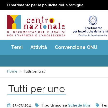
Dipartimento per le politiche della famiglia
Centro
Main
Temi
Attività
Convenzione ONU
menu
nazionale
di
Home
Tutti per uno
Documentazione
Tutti per uno
e
analisi
25/07/2011
Tipo di risorsa
Schede film
Te