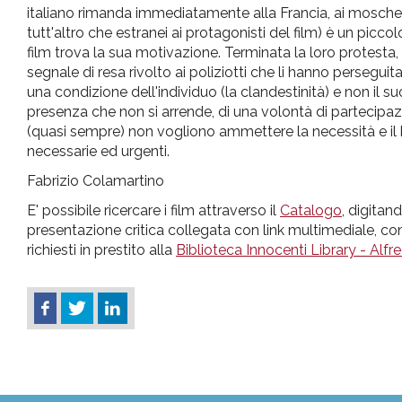
italiano rimanda immediatamente
alla
Francia, ai moschet
tutt'altro
che
estranei ai protagonisti del film)
è
un piccolo
film trova la sua motivazione. Terminata la loro protesta, 
segnale
di
resa rivolto ai poliziotti
che
li
hanno
perseguitat
una
condizione dell'individuo (la clandestinità) e non
il
su
presenza
che
non si arrende,
di
una
volontà
di
partecipa
(quasi sempre) non vogliono ammettere la necessità e
il
necessarie ed urgenti.
Fabrizio Colamartino
E' possibile ricercare i film attraverso il
Catalogo
, digitan
presentazione critica collegata con link multimediale, con
richiesti in prestito alla
Biblioteca Innocenti Library - Alf