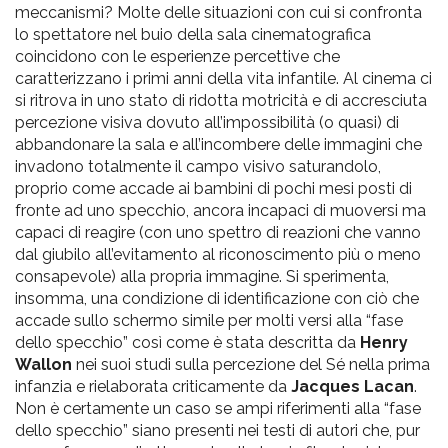
meccanismi? Molte delle situazioni con cui si confronta
lo spettatore nel buio della sala cinematografica
coincidono con le esperienze percettive che
caratterizzano i primi anni della vita infantile. Al cinema ci
si ritrova in uno stato di ridotta motricità e di accresciuta
percezione visiva dovuto all’impossibilità (o quasi) di
abbandonare la sala e all’incombere delle immagini che
invadono totalmente il campo visivo saturandolo,
proprio come accade ai bambini di pochi mesi posti di
fronte ad uno specchio, ancora incapaci di muoversi ma
capaci di reagire (con uno spettro di reazioni che vanno
dal giubilo all’evitamento al riconoscimento più o meno
consapevole) alla propria immagine. Si sperimenta,
insomma, una condizione di identificazione con ciò che
accade sullo schermo simile per molti versi alla “fase
dello specchio” così come è stata descritta da
Henry
Wallon
nei suoi studi sulla percezione del Sé nella prima
infanzia e rielaborata criticamente da
Jacques Lacan
.
Non è certamente un caso se ampi riferimenti alla “fase
dello specchio” siano presenti nei testi di autori che, pur