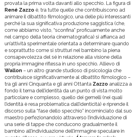
provata la prima volta davanti allo specchio. La figura di
René Zazzo
è, tra tutte quelle che contribuiscono ad
animare il dibattito filmologico, una delle più interessanti
perché la sua significativa produzione saggistica (che,
come abbiamo visto, “sconfina” proficuamente anche
nel campo della teoria cinematografica) si affianca ad
un’attività sperimentale orientata a determinare quando
e soprattutto come si strutturi nel bambino la piena
consapevolezza del sé in relazione alla visione della
propria immagine riflessa in uno specchio. Allievo di
Wallon
– un altro grande studioso di psicologia che
contribuisce significativamente al dibattito filmologico –
tra gli anni Cinquanta e gli anni Ottanta
Zazzo
analizza a
fondo il tema dell’identità da un punto di vista molto
particolare e complesso, quello dei gemelli (nei quali
l’identità è resa problematica dall’identicità) e riprende il
discorso sulla “fase dello specchio” incominciato dal suo
maestro perfezionandolo attraverso l’individuazione di
una serie di tappe che conducono gradualmente il
bambino all’individuazione dell’immagine speculare in