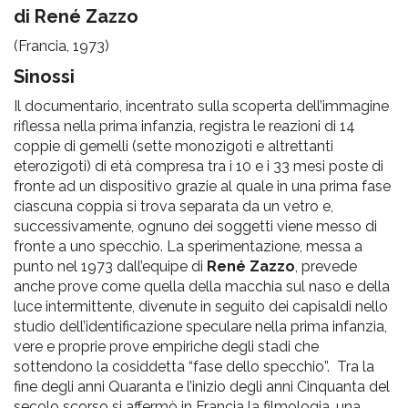
pr
di René Zazzo
l'infanzia
(Francia, 1973)
Sinossi
e
Il documentario, incentrato sulla scoperta dell’immagine
riflessa nella prima infanzia, registra le reazioni di 14
l'adolescenza
coppie di gemelli (sette monozigoti e altrettanti
eterozigoti) di età compresa tra i 10 e i 33 mesi poste di
fronte ad un dispositivo grazie al quale in una prima fase
ciascuna coppia si trova separata da un vetro e,
successivamente, ognuno dei soggetti viene messo di
fronte a uno specchio. La sperimentazione, messa a
punto nel 1973 dall’equipe di
René Zazzo
, prevede
anche prove come quella della macchia sul naso e della
luce intermittente, divenute in seguito dei capisaldi nello
studio dell’identificazione speculare nella prima infanzia,
vere e proprie prove empiriche degli stadi che
sottendono la cosiddetta “fase dello specchio”. Tra la
fine degli anni Quaranta e l’inizio degli anni Cinquanta del
secolo scorso si affermò in Francia la filmologia, una