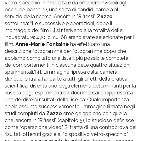
vetro-specchio in modo tale da rimanere invisibili agli
occhi dei bambini), una sorta di candid-camera al
servizio della ricerca. Ancora in "Riflessi",
Zazzo
sottolinea: “Le successive elaborazioni, dopo il
montaggio del film […] si riferivano alla totalità delle
inquadrature: 470, di cui 68 erano state selezionate per il
film.
Anne-Marie Fontaine
ha effettuato una
descrizione fotogramma per fotogramma dopo che
abbiamo compilato una lista il più possibile completa
dei comportamenti in ciascuna delle quattro situazioni
sperimentali.”[4]. L’immagine ripresa dalla camera,
dunque, entra a far parte a tutti gli effetti della pratica
scientifica, diventa uno degli elementi determinanti per la
riuscita degli esperimenti e il documentario rappresenta
uno dei diversi risultati della ricerca. Quale importanza
abbia assunto successivamente l’immagine filmata negli
studi compiuti da
Zazzo
emerge appieno con quella
che, ancora in "Riflessi" (capitolo 5), lo studioso definisce
come “operazione video”. Si tratta di una controprova dei
risultati ottenuti grazie al “dispositivo vetro-specchio”,