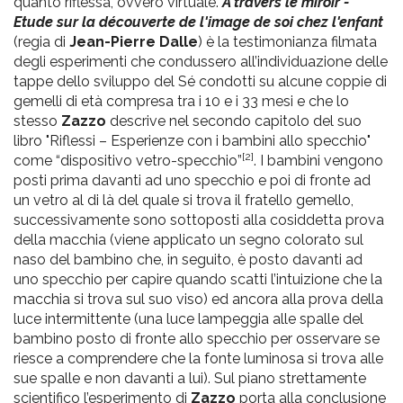
quanto riflessa, ovvero virtuale.
Á travers le miroir -
Etude sur la découverte de l'image de soi chez l'enfant
(regia di
Jean-Pierre Dalle
) è la testimonianza filmata
degli esperimenti che condussero all’individuazione delle
tappe dello sviluppo del Sé condotti su alcune coppie di
gemelli di età compresa tra i 10 e i 33 mesi e che lo
stesso
Zazzo
descrive nel secondo capitolo del suo
libro "Riflessi – Esperienze con i bambini allo specchio"
[2]
come “dispositivo vetro-specchio”
. I bambini vengono
posti prima davanti ad uno specchio e poi di fronte ad
un vetro al di là del quale si trova il fratello gemello,
successivamente sono sottoposti alla cosiddetta prova
della macchia (viene applicato un segno colorato sul
naso del bambino che, in seguito, è posto davanti ad
uno specchio per capire quando scatti l’intuizione che la
macchia si trova sul suo viso) ed ancora alla prova della
luce intermittente (una luce lampeggia alle spalle del
bambino posto di fronte allo specchio per osservare se
riesce a comprendere che la fonte luminosa si trova alle
sue spalle e non davanti a lui). Sul piano strettamente
scientifico l’esperimento di
Zazzo
porta alla conclusione