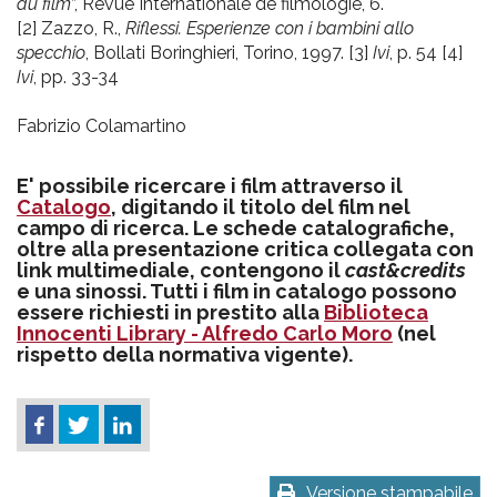
du film
”, Revue Internationale de filmologie, 6.
[2] Zazzo, R.,
Riflessi. Esperienze con i bambini allo
specchio
, Bollati Boringhieri, Torino, 1997. [3]
Ivi
, p. 54 [4]
Ivi
, pp. 33-34
Fabrizio Colamartino
E' possibile ricercare i film attraverso il
Catalogo
, digitando il titolo del film nel
campo di ricerca. Le schede catalografiche,
oltre alla presentazione critica collegata con
link multimediale, contengono il
cast&credits
e una sinossi. Tutti i film in catalogo possono
essere richiesti in prestito alla
Biblioteca
Innocenti Library - Alfredo Carlo Moro
(nel
rispetto della normativa vigente).
Versione stampabile