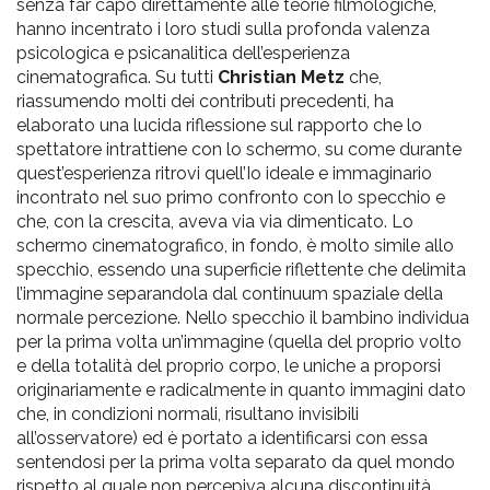
senza far capo direttamente alle teorie filmologiche,
hanno incentrato i loro studi sulla profonda valenza
psicologica e psicanalitica dell’esperienza
cinematografica. Su tutti
Christian Metz
che,
riassumendo molti dei contributi precedenti, ha
elaborato una lucida riflessione sul rapporto che lo
spettatore intrattiene con lo schermo, su come durante
quest’esperienza ritrovi quell’Io ideale e immaginario
incontrato nel suo primo confronto con lo specchio e
che, con la crescita, aveva via via dimenticato. Lo
schermo cinematografico, in fondo, è molto simile allo
specchio, essendo una superficie riflettente che delimita
l’immagine separandola dal continuum spaziale della
normale percezione. Nello specchio il bambino individua
per la prima volta un’immagine (quella del proprio volto
e della totalità del proprio corpo, le uniche a proporsi
originariamente e radicalmente in quanto immagini dato
che, in condizioni normali, risultano invisibili
all’osservatore) ed è portato a identificarsi con essa
sentendosi per la prima volta separato da quel mondo
rispetto al quale non percepiva alcuna discontinuità,