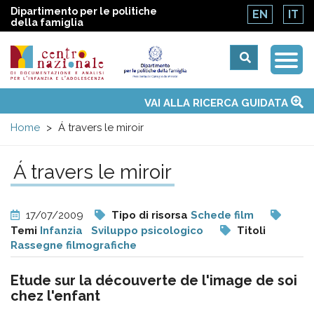
Dipartimento per le politiche
EN
IT
della famiglia
Togg
Centro
Navi
Main
VAI ALLA RICERCA GUIDATA
Chi siamo
Osservatori nazionali
Siti d'interesse
Notizie
Eventi
Contatti
Temi
Attività
Convenzione ONU
menu
nazionale
Home
Á travers le miroir
di
Á travers le miroir
Documentazione
17/07/2009
Tipo di risorsa
Schede film
e
Temi
Infanzia
Sviluppo psicologico
Titoli
Rassegne filmografiche
analisi
Etude sur la découverte de l'image de soi
chez l'enfant