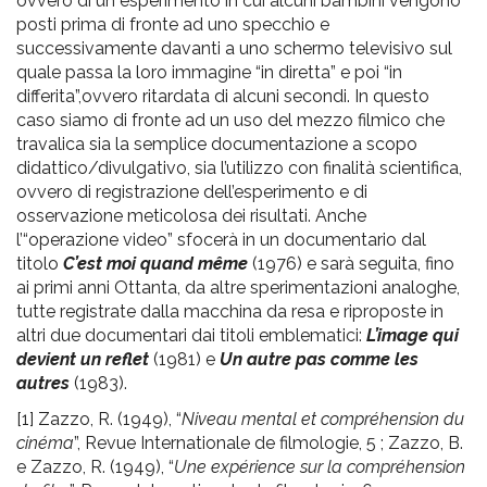
ovvero di un esperimento in cui alcuni bambini vengono
posti prima di fronte ad uno specchio e
successivamente davanti a uno schermo televisivo sul
quale passa la loro immagine “in diretta” e poi “in
differita”,ovvero ritardata di alcuni secondi. In questo
caso siamo di fronte ad un uso del mezzo filmico che
travalica sia la semplice documentazione a scopo
didattico/divulgativo, sia l’utilizzo con finalità scientifica,
ovvero di registrazione dell’esperimento e di
osservazione meticolosa dei risultati. Anche
l’“operazione video” sfocerà in un documentario dal
titolo
C’est moi quand même
(1976) e sarà seguita, fino
ai primi anni Ottanta, da altre sperimentazioni analoghe,
tutte registrate dalla macchina da resa e riproposte in
altri due documentari dai titoli emblematici:
L’image qui
devient un reflet
(1981) e
Un autre pas comme les
autres
(1983).
[1] Zazzo, R. (1949), “
Niveau mental et compréhension du
cinéma
”, Revue Internationale de filmologie, 5 ; Zazzo, B.
e Zazzo, R. (1949), “
Une expérience sur la compréhension