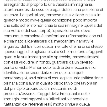
assegnando al proprio Io una valenza immaginaria,
allontanandosi da esso e relegandolo in una posizione di
assenza. Lo spettatore, immerso nella visione in sala, in
qualche modo rivive quella condizione: poco importa
che sullo schermo non ci sia la sua immagine (quella del
suo volto o del suo corpo), l’operazione che deve
comunque compiere è confrontare un’immagine con cui
è chiamato a identificarsi dai meccanismi narrativi e
linguistici del film con quella mentale che ha di se stesso.
I personaggi che agiscono sullo schermo sono sfuggenti
quanto la sua immagine allo specchio, immedesimarsi
con essi vuol dire, in fondo, guardarsi da un diverso
punto di vista. Ma non solo: al di là dei meccanismi di
identificazione secondaria (con questo o quel
personaggio), anzi prima di essi, agisce un’identificazione
primaria con il film in quanto dispositivo che lavora fin
dal principio proprio su un meccanismo di
presenza/assenza (l’oggettività irrecusabile delle
immagini contrapposta all’altrettanto innegabile
“latitanza” dei referenti reali) molto simile a quella