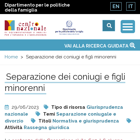
Dipartimento per le politiche
EN
IT
della famiglia
Togg
Centro
Navi
Main
VAI ALLA RICERCA GUIDATA
Chi siamo
Osservatori nazionali
Siti d'interesse
Notizie
Eventi
Contatti
Temi
Attività
Convenzione ONU
menu
nazionale
Home
Separazione dei coniugi e figli minorenni
di
Separazione dei coniugi e figli
minorenni
Documentazione
e
29/06/2023
Tipo di risorsa
Giurisprudenza
nazionale
Temi
Separazione coniugale e
analisi
divorzio
Titoli
Normativa e giurisprudenza
Attività
Rassegna giuridica