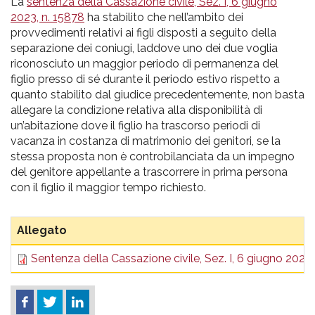
pr
La
sentenza della Cassazione civile, Sez. I, 6 giugno
2023, n. 15878
ha stabilito che nell’ambito dei
l'infanzia
provvedimenti relativi ai figli disposti a seguito della
separazione dei coniugi, laddove uno dei due voglia
e
riconosciuto un maggior periodo di permanenza del
figlio presso di sé durante il periodo estivo rispetto a
quanto stabilito dal giudice precedentemente, non basta
l'adolescenza
allegare la condizione relativa alla disponibilità di
un’abitazione dove il figlio ha trascorso periodi di
vacanza in costanza di matrimonio dei genitori, se la
stessa proposta non è controbilanciata da un impegno
del genitore appellante a trascorrere in prima persona
con il figlio il maggior tempo richiesto.
Allegato
Sentenza della Cassazione civile, Sez. I, 6 giugno 2023,