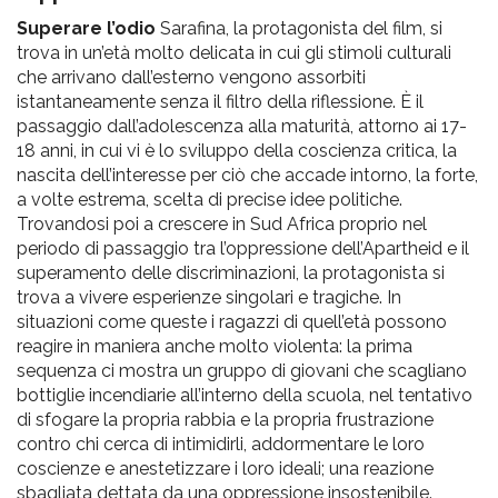
Superare l’odio
Sarafina, la protagonista del film, si
trova in un’età molto delicata in cui gli stimoli culturali
che arrivano dall’esterno vengono assorbiti
istantaneamente senza il filtro della riflessione. È il
passaggio dall’adolescenza alla maturità, attorno ai 17-
18 anni, in cui vi è lo sviluppo della coscienza critica, la
nascita dell’interesse per ciò che accade intorno, la forte,
a volte estrema, scelta di precise idee politiche.
Trovandosi poi a crescere in Sud Africa proprio nel
periodo di passaggio tra l’oppressione dell’Apartheid e il
superamento delle discriminazioni, la protagonista si
trova a vivere esperienze singolari e tragiche. In
situazioni come queste i ragazzi di quell’età possono
reagire in maniera anche molto violenta: la prima
sequenza ci mostra un gruppo di giovani che scagliano
bottiglie incendiarie all’interno della scuola, nel tentativo
di sfogare la propria rabbia e la propria frustrazione
contro chi cerca di intimidirli, addormentare le loro
coscienze e anestetizzare i loro ideali; una reazione
sbagliata dettata da una oppressione insostenibile.