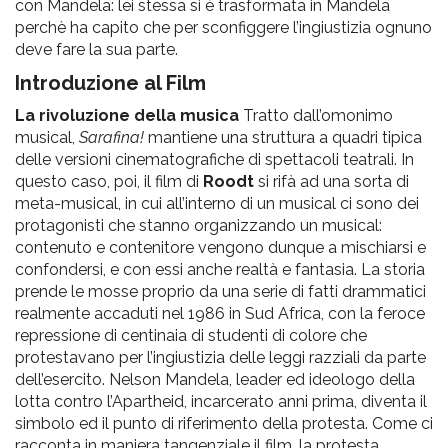
con Mandela: lei stessa si è trasformata in Mandela
perchè ha capito che per sconfiggere l’ingiustizia ognuno
deve fare la sua parte.
Introduzione al Film
La rivoluzione della musica
Tratto dall’omonimo
musical,
Sarafina!
mantiene una struttura a quadri tipica
delle versioni cinematografiche di spettacoli teatrali. In
questo caso, poi, il film di
Roodt
si rifà ad una sorta di
meta-musical, in cui all’interno di un musical ci sono dei
protagonisti che stanno organizzando un musical:
contenuto e contenitore vengono dunque a mischiarsi e
confondersi, e con essi anche realtà e fantasia. La storia
prende le mosse proprio da una serie di fatti drammatici
realmente accaduti nel 1986 in Sud Africa, con la feroce
repressione di centinaia di studenti di colore che
protestavano per l’ingiustizia delle leggi razziali da parte
dell’esercito. Nelson Mandela, leader ed ideologo della
lotta contro l’Apartheid, incarcerato anni prima, diventa il
simbolo ed il punto di riferimento della protesta. Come ci
racconta in maniera tangenziale il film, la protesta