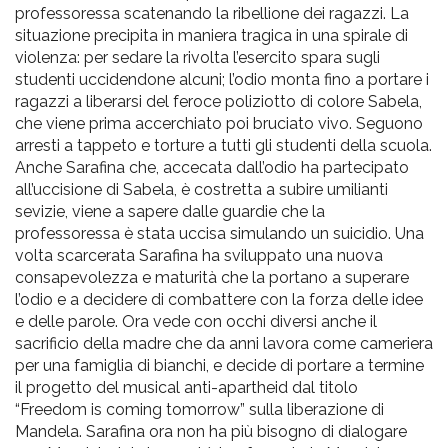
professoressa scatenando la ribellione dei ragazzi. La
situazione precipita in maniera tragica in una spirale di
violenza: per sedare la rivolta l’esercito spara sugli
studenti uccidendone alcuni; l’odio monta fino a portare i
ragazzi a liberarsi del feroce poliziotto di colore Sabela,
che viene prima accerchiato poi bruciato vivo. Seguono
arresti a tappeto e torture a tutti gli studenti della scuola.
Anche Sarafina che, accecata dall’odio ha partecipato
all’uccisione di Sabela, è costretta a subire umilianti
sevizie, viene a sapere dalle guardie che la
professoressa è stata uccisa simulando un suicidio. Una
volta scarcerata Sarafina ha sviluppato una nuova
consapevolezza e maturità che la portano a superare
l’odio e a decidere di combattere con la forza delle idee
e delle parole. Ora vede con occhi diversi anche il
sacrificio della madre che da anni lavora come cameriera
per una famiglia di bianchi, e decide di portare a termine
il progetto del musical anti-apartheid dal titolo
“Freedom is coming tomorrow” sulla liberazione di
Mandela. Sarafina ora non ha più bisogno di dialogare