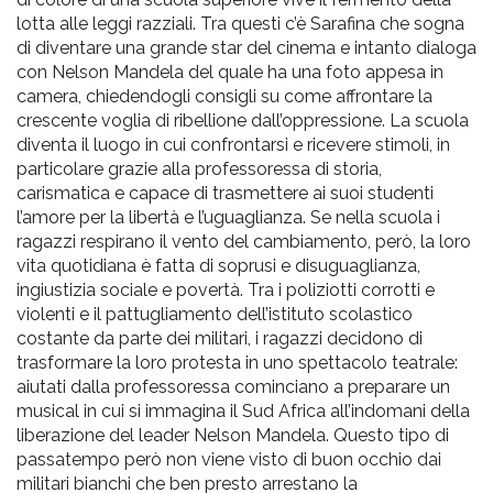
pr
lotta alle leggi razziali. Tra questi c’è Sarafina che sogna
l'infanzia
di diventare una grande star del cinema e intanto dialoga
con Nelson Mandela del quale ha una foto appesa in
camera, chiedendogli consigli su come affrontare la
e
crescente voglia di ribellione dall’oppressione. La scuola
diventa il luogo in cui confrontarsi e ricevere stimoli, in
l'adolescenza
particolare grazie alla professoressa di storia,
carismatica e capace di trasmettere ai suoi studenti
l’amore per la libertà e l’uguaglianza. Se nella scuola i
ragazzi respirano il vento del cambiamento, però, la loro
vita quotidiana è fatta di soprusi e disuguaglianza,
ingiustizia sociale e povertà. Tra i poliziotti corrotti e
violenti e il pattugliamento dell’istituto scolastico
costante da parte dei militari, i ragazzi decidono di
trasformare la loro protesta in uno spettacolo teatrale:
aiutati dalla professoressa cominciano a preparare un
musical in cui si immagina il Sud Africa all’indomani della
liberazione del leader Nelson Mandela. Questo tipo di
passatempo però non viene visto di buon occhio dai
militari bianchi che ben presto arrestano la