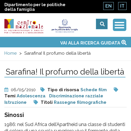
Dipartimento per le politiche
EN
IT
della famiglia
Togg
Centro
Navi
Main
VAI ALLA RICERCA GUIDATA
Chi siamo
Osservatori nazionali
Siti d'interesse
Notizie
Eventi
Contatti
Temi
Attività
Convenzione ONU
menu
nazionale
Home
Sarafina! Il profumo della libertà
di
Sarafina! Il profumo della libertà
Documentazione
06/05/2010
Tipo di risorsa
Schede film
e
Temi
Adolescenza
Discriminazione razziale
Istruzione
Titoli
Rassegne filmografiche
analisi
Sinossi
1986: nel Sud Africa dell’Apartheid una classe di studenti
di colore di una scuola superiore vive il fermento della