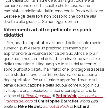
riconciliarsi con la madre c’è tutta la gratitudine e la
comprensione di chi ha capito che le cose vanno
cambiate e migliorate dall’interno con la forza delle idee.
Le idee e gli ideali forti non possono che portare alla
libertà e alla giustizia. Se non oggi, domani.
Riferimenti ad altre pellicole e spunti
didattici
Il film, adatto soprattutto a studenti delle scuole medie
superiori, può essere un prezioso strumento per
approfondire la vicenda storica del Sud Africa e, più in
generale, i meccanismi della discriminazione razziale e
della repressione. Il linguaggio e lo stile del racconto
sono piuttosto datati, ma il fatto che i protagonisti stessi
siano studenti favorisce l’immedesimazione da parte
degli spettatori. Per un ulteriore approfondimento sul
tema dell’educazione e della scuola come luogo in cui
sviluppare una coscienza critica si consiglia anche la
visione di
L’attimo fuggente
di
Peter Weir
,
Les choristes –
I ragazzi del coro
di
Christophe Barratier
,
Mona Lisa
Smile
di
Mike Newell
,
School of Rock
di
Richard