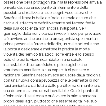
ossessione della protagonista, ma la repressione arriva a
privarla del suo unico punto di riferimento e della
possibilità di realizzare i suoi sogni. Ecco allora che
Sarafina si trova in balia dell’odio, un male oscuro che
rischia di attecchire definitivamente nel terreno fertile
della sua coscienza non ancora sviluppata. Se il
germoglio della nonviolenza invece finisce per prevalere
ciò avviene anche perché la protagonista sperimenta in
prima persona la ferocia dell’odio, un male potente che
la porta a desiderare e mettere in pratica la morte
violenta del nemico tra atroci sofferenze; è lo stesso
odio che poi le viene ricambiato in una spirale
inarrestabile di torture fisiche e psicologiche che
vorrebbero annullare la sua capacità di pensare e
ragionare. Sarafina riesce invece ad uscire dalla prigionia
con una nuova consapevolezza che le permette di non
farsi annientare dai lutti e dalle perdite ma di mantenere
una determinazione ormai incrollabile. Ora è il punto di
riferimento di se stessa e può vivere in prima persona i
propri ideali, agirli piuttosto che esserne agita. Nel suo