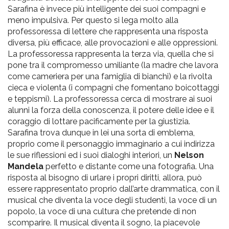
Sarafina è invece più intelligente dei suoi compagni e
meno impulsiva. Per questo si lega molto alla
professoressa di lettere che rappresenta una risposta
diversa, più efficace, alle provocazioni e alle oppressioni.
La professoressa rappresenta la terza via, quella che si
pone tra il compromesso umiliante (la madre che lavora
come cameriera per una famiglia di bianchi) e la rivolta
cieca e violenta (i compagni che fomentano boicottaggi
e teppismi). La professoressa cerca di mostrare ai suoi
alunni la forza della conoscenza, il potere delle idee e il
coraggio di lottare pacificamente per la giustizia.
Sarafina trova dunque in lei una sorta di emblema,
proprio come il personaggio immaginario a cui indirizza
le sue riflessioni ed i suoi dialoghi interiori, un
Nelson
Mandela
perfetto e distante come una fotografia. Una
risposta al bisogno di urlare i propri diritti, allora, può
essere rappresentato proprio dall’arte drammatica, con il
musical che diventa la voce degli studenti, la voce di un
popolo, la voce di una cultura che pretende di non
scomparire. Il musical diventa il sogno, la piacevole