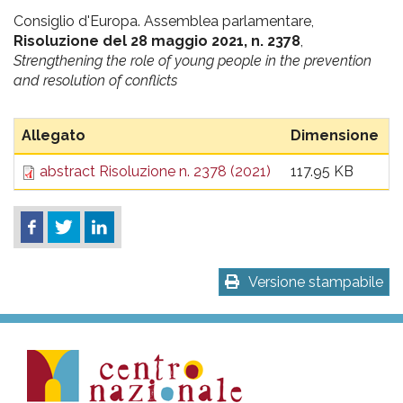
pr
Consiglio d'Europa. Assemblea parlamentare,
l'infanzia
Risoluzione del 28 maggio 2021, n. 2378
,
Strengthening the role of young people in the prevention
e
and resolution of conflicts
l'adolescenza
Allegato
Dimensione
abstract Risoluzione n. 2378 (2021)
117.95 KB
Versione stampabile