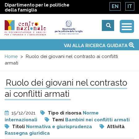
Dipartimento per le politiche
EN
IT
della famiglia
Togg
Centro
Navi
Main
VAI ALLA RICERCA GUIDATA
Chi siamo
Osservatori nazionali
Siti d'interesse
Notizie
Eventi
Contatti
Temi
Attività
Convenzione ONU
menu
nazionale
Home
Ruolo dei giovani nel contrasto ai conflitti
armati
di
Ruolo dei giovani nel contrasto
Documentazione
ai conflitti armati
e
15/12/2021
Tipo di risorsa
Norme
analisi
internazionali
Temi
Bambini nei conflitti armati
Titoli
Normativa e giurisprudenza
Attività
Rassegna giuridica