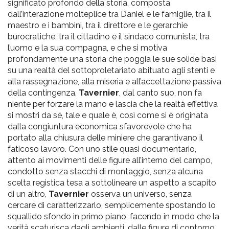
significato profondo della storia, composta
dall’interazione molteplice tra Daniel e le famiglie, tra il
maestro e i bambini, tra il direttore e le gerarchie
burocratiche, tra il cittadino e il sindaco comunista, tra
l’uomo e la sua compagna, e che si motiva
profondamente una storia che poggia le sue solide basi
su una realtà del sottoproletariato abituato agli stenti e
alla rassegnazione, alla miseria e all’accettazione passiva
della contingenza.
Tavernier
, dal canto suo, non fa
niente per forzare la mano e lascia che la realtà effettiva
si mostri da sé, tale e quale è, così come si è originata
dalla congiuntura economica sfavorevole che ha
portato alla chiusura delle miniere che garantivano il
faticoso lavoro. Con uno stile quasi documentario,
attento ai movimenti delle figure all’interno del campo,
condotto senza stacchi di montaggio, senza alcuna
scelta registica tesa a sottolineare un aspetto a scapito
di un altro,
Tavernier
osserva un universo, senza
cercare di caratterizzarlo, semplicemente spostando lo
squallido sfondo in primo piano, facendo in modo che la
verità scaturisca dagli ambienti, dalle figure di contorno,