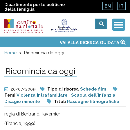
Dipartimento per le politiche
EN
IT
della famiglia
Togg
Centro
Navi
Main
VAI ALLA RICERCA GUIDATA
Chi siamo
Osservatori nazionali
Siti d'interesse
Notizie
Eventi
Contatti
Temi
Attività
Convenzione ONU
menu
nazionale
Home
Ricomincia da oggi
di
Ricomincia da oggi
Documentazione
20/07/2009
Tipo di risorsa
Schede film
e
Temi
Violenza intrafamiliare
Scuola dell'infanzia
Disagio minorile
Titoli
Rassegne filmografiche
analisi
regia di Bertrand Tavernier
(Francia, 1999)