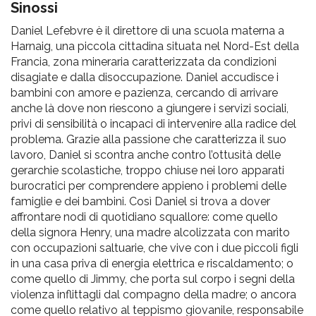
pr
Sinossi
l'infanzia
Daniel Lefebvre è il direttore di una scuola materna a
Harnaig, una piccola cittadina situata nel Nord-Est della
Francia, zona mineraria caratterizzata da condizioni
e
disagiate e dalla disoccupazione. Daniel accudisce i
bambini con amore e pazienza, cercando di arrivare
l'adolescenza
anche là dove non riescono a giungere i servizi sociali,
privi di sensibilità o incapaci di intervenire alla radice del
problema. Grazie alla passione che caratterizza il suo
lavoro, Daniel si scontra anche contro l’ottusità delle
gerarchie scolastiche, troppo chiuse nei loro apparati
burocratici per comprendere appieno i problemi delle
famiglie e dei bambini. Così Daniel si trova a dover
affrontare nodi di quotidiano squallore: come quello
della signora Henry, una madre alcolizzata con marito
con occupazioni saltuarie, che vive con i due piccoli figli
in una casa priva di energia elettrica e riscaldamento; o
come quello di Jimmy, che porta sul corpo i segni della
violenza inflittagli dal compagno della madre; o ancora
come quello relativo al teppismo giovanile, responsabile