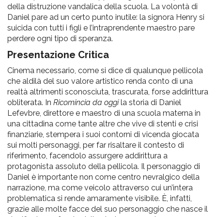
della distruzione vandalica della scuola. La volontà di
Daniel pare ad un certo punto inutile: la signora Henry si
suicida con tutti i figli e l’intraprendente maestro pare
perdere ogni tipo di speranza.
Presentazione Critica
Cinema necessario, come si dice di qualunque pellicola
che aldilà del suo valore artistico renda conto di una
realtà altrimenti sconosciuta, trascurata, forse addirittura
obliterata. In
Ricomincia da oggi
la storia di Daniel
Lefevbre, direttore e maestro di una scuola materna in
una cittadina come tante altre che vive di stenti e crisi
finanziarie, stempera i suoi contorni di vicenda giocata
sui molti personaggi, per far risaltare il contesto di
riferimento, facendolo assurgere addirittura a
protagonista assoluto della pellicola. Il personaggio di
Daniel è importante non come centro nevralgico della
narrazione, ma come veicolo attraverso cui un’intera
problematica si rende amaramente visibile. È, infatti,
grazie alle molte facce del suo personaggio che nasce il