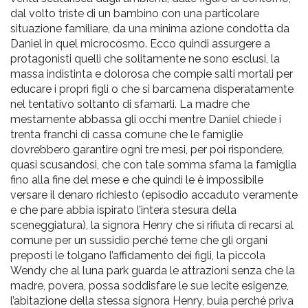
dal volto triste di un bambino con una particolare
situazione familiare, da una minima azione condotta da
Daniel in quel microcosmo. Ecco quindi assurgere a
protagonisti quelli che solitamente ne sono esclusi, la
massa indistinta e dolorosa che compie salti mortali per
educare i propri figli o che si barcamena disperatamente
nel tentativo soltanto di sfamarli. La madre che
mestamente abbassa gli occhi mentre Daniel chiede i
trenta franchi di cassa comune che le famiglie
dovrebbero garantire ogni tre mesi, per poi rispondere,
quasi scusandosi, che con tale somma sfama la famiglia
fino alla fine del mese e che quindi le è impossibile
versare il denaro richiesto (episodio accaduto veramente
e che pare abbia ispirato l’intera stesura della
sceneggiatura), la signora Henry che si rifiuta di recarsi al
comune per un sussidio perché teme che gli organi
preposti le tolgano l’affidamento dei figli, la piccola
Wendy che al luna park guarda le attrazioni senza che la
madre, povera, possa soddisfare le sue lecite esigenze,
l’abitazione della stessa signora Henry, buia perché priva