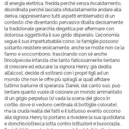
di energia elettrica, fredda perché senza riscaldamento,
disordinata perché lasciata sfiduciatamente andare alla
deriva, rappresentano tutti aspetti emblematici di un
contesto che diventando pervasivo ribalta decisamente
la tradizionale gerarchia diegetica per affermare con
dolorosa oggettività il suo grido disperato. L’economia
segue il suo imperturbabile corso, le famiglie possono
soltanto resistere eroicamente, anche se molte non ce la
fanno e soccombono, trascinando con sé anche
l’incolpevole infanzia che tanto faticosamente tentano
di crescere ed educare: la signora Henry, già dedita
all’alcool, decide di sottrarsi con i propri figli ad un
mondo che non le offre più spiragli ai quali affidare
l’ultimo barlume di speranza. Daniel, dal canto suo, può
tentare quanto vuole di colorare un mondo ammantato
di un grigio perpetuo (si vada la scena del gioco in
cortile, dove si vedono centinaia di bottiglie colorate),
ma la cruda realtà dei fatti e il luttuoso evento occorso
alla signora Henry lo portano a rivedere la sua quotidiana
e donchisciottesca lotta contro istituzioni e burocrazia.