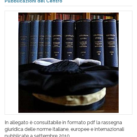
pr
Pubblicazioni del Centro
l'infanzia
e
l'adolescenza
In allegato è consultabile in formato pdf la rassegna
giuridica delle norme italiane, europee e internazionali
pubblicate a settembre 2010.