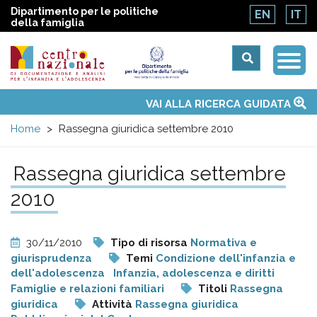
Dipartimento per le politiche
EN
IT
della famiglia
Togg
Centro
Navi
Main
VAI ALLA RICERCA GUIDATA
Chi siamo
Osservatori nazionali
Siti d'interesse
Notizie
Eventi
Contatti
Temi
Attività
Convenzione ONU
menu
nazionale
Home
Rassegna giuridica settembre 2010
di
Rassegna giuridica settembre
2010
Documentazione
e
30/11/2010
Tipo di risorsa
Normativa e
giurisprudenza
Temi
Condizione dell'infanzia e
analisi
dell'adolescenza
Infanzia, adolescenza e diritti
Famiglie e relazioni familiari
Titoli
Rassegna
giuridica
Attività
Rassegna giuridica