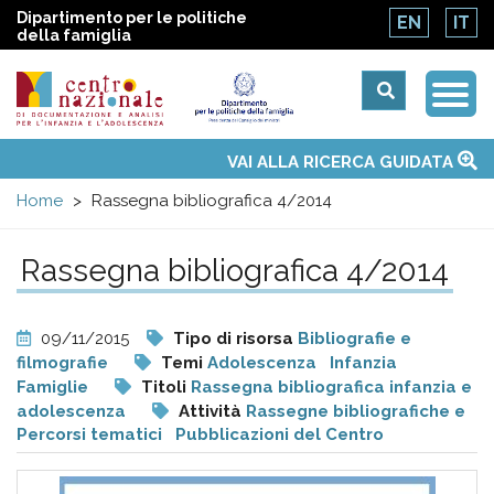
Dipartimento per le politiche
EN
IT
della famiglia
Togg
Centro
Navi
Main
VAI ALLA RICERCA GUIDATA
Chi siamo
Osservatori nazionali
Siti d'interesse
Notizie
Eventi
Contatti
Temi
Attività
Convenzione ONU
menu
nazionale
Home
Rassegna bibliografica 4/2014
di
Rassegna bibliografica 4/2014
Documentazione
09/11/2015
Tipo di risorsa
Bibliografie e
e
filmografie
Temi
Adolescenza
Infanzia
Famiglie
Titoli
Rassegna bibliografica infanzia e
adolescenza
Attività
Rassegne bibliografiche e
analisi
Percorsi tematici
Pubblicazioni del Centro