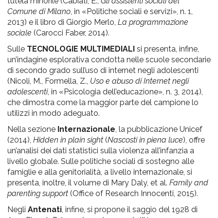
tutela minorile (Cabiati, E.,
Gli assistenti sociali del
Comune di Milano
, in «Politiche sociali e servizi», n. 1,
2013) e il libro di Giorgio Merlo,
La programmazione
sociale
(Carocci Faber, 2014).
Sulle
TECNOLOGIE MULTIMEDIALI
si presenta, infine,
un’indagine esplorativa condotta nelle scuole secondarie
di secondo grado sull’uso di internet negli adolescenti
(Nicoli, M., Formella, Z.,
Uso e abuso di Internet negli
adolescenti
, in «Psicologia dell’educazione», n. 3, 2014),
che dimostra come la maggior parte del campione lo
utilizzi in modo adeguato.
Nella sezione
Internazionale
, la pubblicazione Unicef
(2014),
Hidden in plain sight
(
Nascosti in piena luce
), offre
un’analisi dei dati statistici sulla violenza all’infanzia a
livello globale. Sulle politiche sociali di sostegno alle
famiglie e alla genitorialità, a livello internazionale, si
presenta, inoltre, il volume di Mary Daly, et al.
Family and
parenting support
(Office of Research Innocenti, 2015).
Negli
Antenati
, infine, si propone il saggio del 1928 di