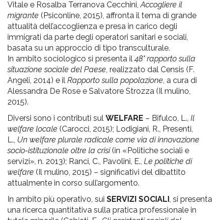
Vitale e Rosalba Terranova Cecchini,
Accogliere il
migrante
(Psiconline, 2015), affronta il tema di grande
attualità dell’accoglienza e presa in carico degli
immigrati da parte degli operatori sanitari e sociali,
basata su un approccio di tipo transculturale.
In ambito sociologico si presenta il
48° rapporto sulla
situazione sociale del Paese
, realizzato dal Censis (F.
Angeli, 2014) e il
Rapporto sulla popolazione
, a cura di
Alessandra De Rose e Salvatore Strozza (Il mulino,
2015).
Diversi sono i contributi sul
WELFARE
– Bifulco, L.,
Il
welfare locale
(Carocci, 2015); Lodigiani, R., Presenti,
L.,
Un welfare plurale radicale come via di innovazione
socio-istituzionale oltre la crisi
(in «Politiche sociali e
servizi», n. 2013); Ranci, C., Pavolini, E.,
Le politiche di
welfare
(Il mulino, 2015) – significativi del dibattito
attualmente in corso sull’argomento.
In ambito più operativo, sui
SERVIZI SOCIALI
, si presenta
una ricerca quantitativa sulla pratica professionale in