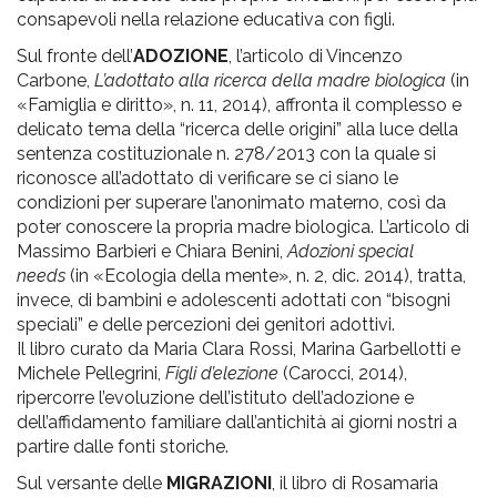
consapevoli nella relazione educativa con figli.
Sul fronte dell’
ADOZIONE
, l’articolo di Vincenzo
Carbone,
L’adottato alla ricerca della madre biologica
(in
«Famiglia e diritto», n. 11, 2014), affronta il complesso e
delicato tema della “ricerca delle origini” alla luce della
sentenza costituzionale n. 278/2013 con la quale si
riconosce all’adottato di verificare se ci siano le
condizioni per superare l’anonimato materno, così da
poter conoscere la propria madre biologica. L’articolo di
Massimo Barbieri e Chiara Benini,
Adozioni special
needs
(in «Ecologia della mente», n. 2, dic. 2014), tratta,
invece, di bambini e adolescenti adottati con “bisogni
speciali” e delle percezioni dei genitori adottivi.
Il libro curato da Maria Clara Rossi, Marina Garbellotti e
Michele Pellegrini,
Figli d’elezione
(Carocci, 2014),
ripercorre l’evoluzione dell’istituto dell’adozione e
dell’affidamento familiare dall’antichità ai giorni nostri a
partire dalle fonti storiche.
Sul versante delle
MIGRAZIONI
, il libro di Rosamaria