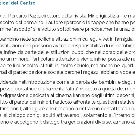
ioni del Centro
di Piercarlo Pazé, direttore della rivista Minorigiustizia – e m
l’ascolto del bambino. L’autore ripercorre le tappe che hanno p
mine “ascolto” si è voluto sottolineare principalmente un’azion
ambino nelle specifiche situazioni in cui egli vive: in famiglia,
e e istituzioni che possono avere la responsabilità di un bambi
 e, infine, da parte delle istituzioni pubbliche nel corso delle 
dano un minore. Particolare attenzione viene, infine, posta alle 
ortelli di ascolto istituiti in molte scuole, ma anche nei quarti
onali di partecipazione sociale perché i ragazzi abbiano voce e
videnzia nell'introduzione come la parola dei bambini e degli
esso portatrice di una verità “altra” rispetto a quella del mo
 digressione dedicata al cinema iraniano degli ultimi decenni
tto di parola dei minori, l'articolo affronta le questioni relative
timi anni), alle figure che riescono a entrare in contatto con 
si al dialogo con gli adulti attraverso l'isolamento all'interno 
riscono e accolgono il dialogo tra generazioni diverse, almeno a