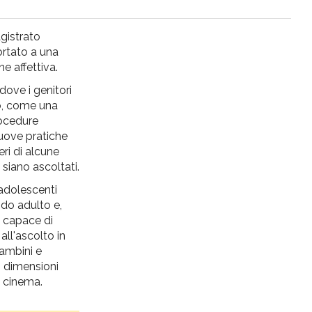
agistrato
ortato a una
e affettiva.
 dove i genitori
no, come una
procedure
nuove pratiche
eri di alcune
 siano ascoltati.
 adolescenti
ndo adulto e,
, capace di
 all'ascolto in
bambini e
di dimensioni
l cinema.