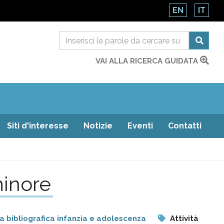
EN
IT
VAI ALLA RICERCA GUIDATA
Siti d'interesse
Notizie
Eventi
Contatti
minore
 bibliografica infanzia e adolescenza
Attività