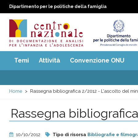
Dipartimento per le politiche della famiglia
Centro
Main
Temi
Attività
Convenzione ONU
menu
nazionale
di
Home
Rassegna bibliografica 2/2012 - L'ascolto del mi
Documentazione
Rassegna bibliografica
e
analisi
10/10/2012
Tipo di risorsa
Bibliografie e filmogr