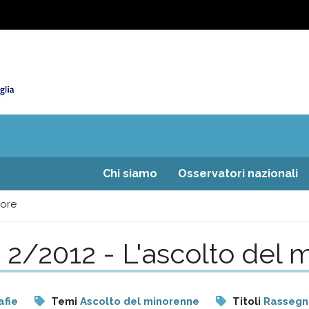
Chi siamo
Osservatori nazionali
nore
 2/2012 - L'ascolto del 
afie
Temi
Ascolto del minorenne
Titoli
Rassegna