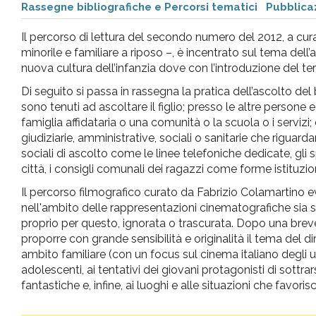
Rassegne bibliografiche e Percorsi tematici
Pubblicaz
pr
Il percorso di lettura del secondo numero del 2012, a cura 
l'infanzia
minorile e familiare a riposo –, è incentrato sul tema del
nuova cultura dell’infanzia dove con l’introduzione del ter
e
Di seguito si passa in rassegna la pratica dell’ascolto del b
sono tenuti ad ascoltare il figlio; presso le altre person
famiglia affidataria o una comunità o la scuola o i servizi;
l'adolescenza
giudiziarie, amministrative, sociali o sanitarie che riguar
sociali di ascolto come le linee telefoniche dedicate, gli sp
città, i consigli comunali dei ragazzi come forme istituzi
Il percorso filmografico curato da Fabrizio Colamartino e
nell'ambito delle rappresentazioni cinematografiche sia sp
proprio per questo, ignorata o trascurata. Dopo una breve
proporre con grande sensibilità e originalità il tema del diri
ambito familiare (con un focus sul cinema italiano degli ul
adolescenti, ai tentativi dei giovani protagonisti di sottrar
fantastiche e, infine, ai luoghi e alle situazioni che favo