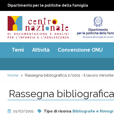
Dipartimento per le politiche della famiglia
Centro
Main
Temi
Attività
Convenzione ONU
menu
nazionale
di
Home
Rassegna bibliografica 2/2001 - Il lavoro minorile
Documentazione
Rassegna bibliografica 
e
analisi
01/07/2001
Tipo di risorsa
Bibliografie e filmogr