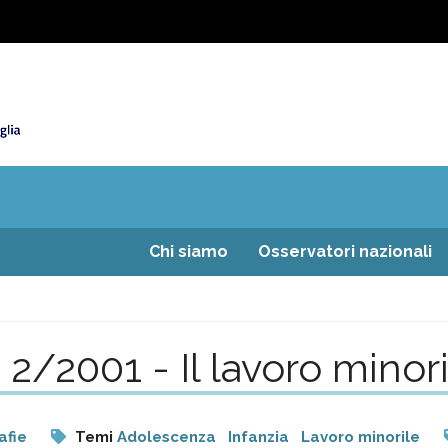
Chi siamo
Osservatori nazionali
2/2001 - Il lavoro minor
afie
Temi
Adolescenza
Infanzia
Lavoro minorile