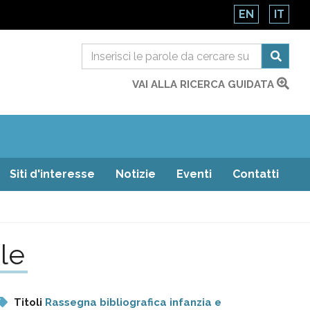
EN
IT
VAI ALLA RICERCA GUIDATA
Siti d'interesse
Notizie
Eventi
Contatti
ile
Titoli
Rassegna bibliografica infanzia e