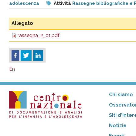
adolescenza
Attività
Rassegne bibliografiche e 
pr
l'infanzia
Allegato
rassegna_2_01.pdf
e
l'adolescenza
En
Chi siamo
Osservator
Siti d'inte
Notizie
Eventi