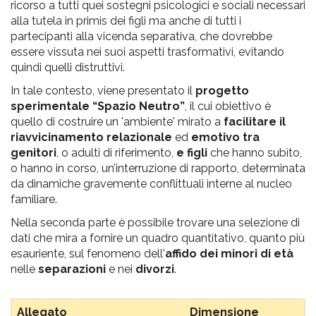
ricorso a tutti quei sostegni psicologici e sociali necessari
alla tutela in primis dei figli ma anche di tutti i
partecipanti alla vicenda separativa, che dovrebbe
essere vissuta nei suoi aspetti trasformativi, evitando
quindi quelli distruttivi.
In tale contesto, viene presentato il
progetto
sperimentale “Spazio Neutro”
, il cui obiettivo è
quello di costruire un 'ambiente' mirato a
facilitare il
riavvicinamento relazionale
ed
emotivo tra
genitori
, o adulti di riferimento,
e figli
che hanno subìto,
o hanno in corso, un’interruzione di rapporto, determinata
da dinamiche gravemente conflittuali interne al nucleo
familiare.
Nella seconda parte è possibile trovare una selezione di
dati che mira a fornire un quadro quantitativo, quanto più
esauriente, sul fenomeno dell'
affido dei minori di età
nelle
separazioni
e nei
divorzi
.
Allegato
Dimensione