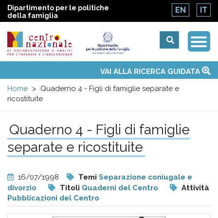
Dipartimento per le politiche
EN
IT
della famiglia
Togg
Centro
Navi
Main
VAI ALLA RICERCA GUIDATA
Chi siamo
Osservatori nazionali
Siti d'interesse
Notizie
Eventi
Contatti
Temi
Attività
Convenzione ONU
menu
nazionale
Home
Quaderno 4 - Figli di famiglie separate e
ricostituite
di
Quaderno 4 - Figli di famiglie
Documentazione
separate e ricostituite
e
16/07/1998
Temi
Separazione coniugale e
analisi
divorzio
Titoli
Quaderni del Centro
Attività
Pubblicazioni del Centro