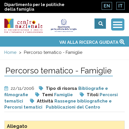
Dipartimento per le politiche
EN
IT
della famiglia
Togg
Centro
Navi
Main
VAI ALLA RICERCA GUIDATA
Chi siamo
Osservatori nazionali
Siti d'interesse
Notizie
Eventi
Contatti
Temi
Attività
Convenzione ONU
menu
nazionale
Home
Percorso tematico - Famiglie
di
Percorso tematico - Famiglie
Documentazione
22/11/2006
Tipo di risorsa
Bibliografie e
e
filmografie
Temi
Famiglie
Titoli
Percorsi
tematici
Attività
Rassegne bibliografiche e
Percorsi tematici
Pubblicazioni del Centro
analisi
Allegato