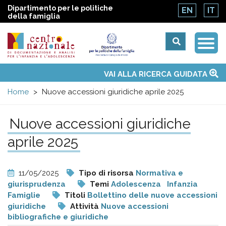
Dipartimento per le politiche
EN
IT
della famiglia
Togg
Centro
Navi
Main
VAI ALLA RICERCA GUIDATA
Chi siamo
Osservatori nazionali
Siti d'interesse
Notizie
Eventi
Contatti
Temi
Attività
Convenzione ONU
menu
nazionale
Home
Nuove accessioni giuridiche aprile 2025
di
Nuove accessioni giuridiche
aprile 2025
Documentazione
e
11/05/2025
Tipo di risorsa
Normativa e
giurisprudenza
Temi
Adolescenza
Infanzia
analisi
Famiglie
Titoli
Bollettino delle nuove accessioni
giuridiche
Attività
Nuove accessioni
bibliografiche e giuridiche