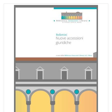
pr
l'infanzia
e
l'adolescenza