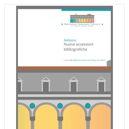
pr
l'infanzia
e
l'adolescenza