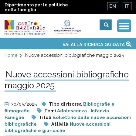
Dipartimento per le politiche
EN
IT
della famiglia
Togg
Centro
Navi
Main
VAI ALLA RICERCA GUIDATA
Chi siamo
Osservatori nazionali
Siti d'interesse
Notizie
Eventi
Contatti
Temi
Attività
Convenzione ONU
menu
nazionale
Home
Nuove accessioni bibliografiche maggio 2025
di
Nuove accessioni bibliografiche
maggio 2025
Documentazione
e
30/05/2025
Tipo di risorsa
Bibliografie e
filmografie
Temi
Adolescenza
Infanzia
analisi
Famiglie
Titoli
Bollettino delle nuove accessioni
bibliografiche
Attività
Nuove accessioni
bibliografiche e giuridiche