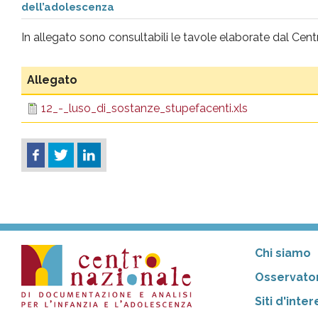
dell’adolescenza
pr
In allegato sono consultabili le tavole elaborate dal Cen
l'infanzia
Allegato
e
12_-_luso_di_sostanze_stupefacenti.xls
l'adolescenza
Chi siamo
Osservator
Siti d'inte