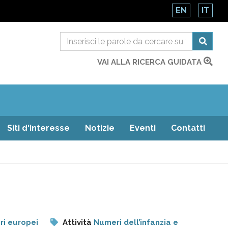
EN
IT
VAI ALLA RICERCA GUIDATA
Siti d'interesse
Notizie
Eventi
Contatti
i europei
Attività
Numeri dell’infanzia e