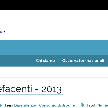
Chi siamo
Osservatori nazionali
efacenti - 2013
Temi
Dipendenze
Consumo di droghe
Titoli
Numer