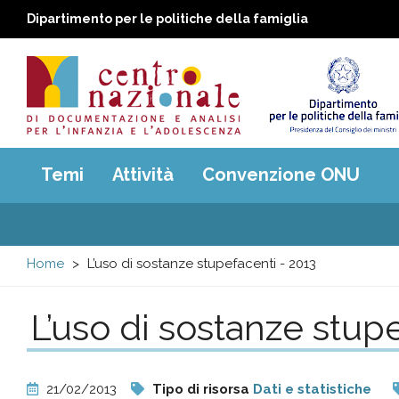
Dipartimento per le politiche della famiglia
Centro
Main
Temi
Attività
Convenzione ONU
menu
nazionale
di
Home
L’uso di sostanze stupefacenti - 2013
Documentazione
L’uso di sostanze stup
e
analisi
21/02/2013
Tipo di risorsa
Dati e statistiche