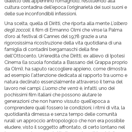
dialetto dell'appennino romagnolo, restituendo alla
cultura contadina dell'epoca l'originarietà dei suoi suoni e
delle sue inconfondibili inflessioni.
Una scelta, quella
di
Diritti
, che riporta alla mente
L'albero
degli zoccoli
, il film
di
Ermanno Olmi che vinse la Palma
d'oro al festival
di
Cannes del 1978 grazie a
una
rigorosissima
ricostruzione
della
vita quotidiana
di
una
famiglia
di
contadini bergamaschi
della
fine
dell'Ottocento. Un'eredità che
Diritti
, ex allievo
di
Ipotesi
Cinema (la scuola fondata a Bassano del Grappa proprio
da Olmi), ha saputo raccogliere appieno, come dimostra
ad esempio l'attenzione dedicata al rapporto tra uomo e
natura declinato essenzialmente attraverso il tema del
lavoro nei campi.
L'uomo che verrà
è, infatti, uno dei
pochissimi film italiani che possono aiutare le
generazioni che non hanno vissuto quell'epoca a
comprendere quali fossero le condizioni, i ritmi
di
vita, la
quotidianità dimessa e senza tempo delle comunità
rurali: un approccio antropologico che non era possibile
eludere, visto il soggetto affrontato,
di
certo lontano nel