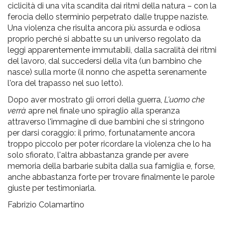
ciclicità
di
una
vita scandita
dai
ritmi
della
natura – con la
ferocia dello sterminio perpetrato dalle truppe naziste.
Una violenza che risulta ancora più assurda e odiosa
proprio perché si abbatte
su
un universo regolato da
leggi apparentemente immutabili, dalla sacralità dei ritmi
del lavoro, dal succedersi
della
vita (un bambino che
nasce) sulla morte (il nonno che aspetta serenamente
l'ora del trapasso nel
suo
letto).
Dopo aver mostrato
gli
orrori
della
guerra,
L'uomo che
verrà
apre
nel
finale uno spiraglio alla speranza
attraverso l'immagine
di
due bambini che si stringono
per darsi coraggio: il primo, fortunatamente ancora
troppo piccolo per poter ricordare la violenza che lo ha
solo sfiorato, l'altra abbastanza grande per avere
memoria
della
barbarie subita
dalla
sua famiglia e, forse,
anche abbastanza forte per trovare finalmente le parole
giuste per testimoniarla.
Fabrizio Colamartino