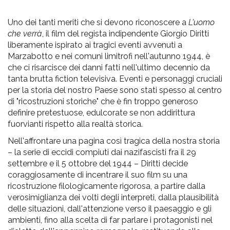
pr
l'infanzia
Uno dei tanti meriti che si devono riconoscere a
L'uomo
che verrà
, il film del regista indipendente Giorgio
Diritti
liberamente ispirato ai tragici eventi avvenuti a
e
Marzabotto e nei comuni limitrofi nell'autunno 1944, è
che ci risarcisce dei danni fatti nell'ultimo decennio da
l'adolescenza
tanta brutta fiction televisiva. Eventi e personaggi cruciali
per la storia del nostro Paese sono stati spesso al centro
di
"ricostruzioni storiche" che è fin troppo generoso
definire pretestuose, edulcorate se non addirittura
fuorvianti rispetto alla realtà storica.
Nell'affrontare
una
pagina
così
tragica
della
nostra
storia
– la
serie
di
eccidi
compiuti
dai
nazifascisti
fra
il 29
settembre
e il 5
ottobre
del 1944 –
Diritti
decide
coraggiosamente
di
incentrare
il
suo
film
su
una
ricostruzione
filologicamente rigorosa, a partire
dalla
verosimiglianza dei volti degli interpreti, dalla plausibilità
delle situazioni, dall'attenzione verso il paesaggio e gli
ambienti, fino alla scelta
di
far parlare i protagonisti nel