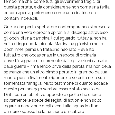
tempo ma che, come tutti gli avvenimenti tragici
di
questa portata, è da considerare se non come
una
ferita
ancora aperta, perlomeno come
una
cicatrice
dai
contorni indelebili.
Quella che per lo spettatore contemporaneo si presenta
come
una
vera e propria epifania, si dispiega attraverso
gli occhi
di
una
bambina il cui sguardo, tuttavia, non ha
nulla
di
ingenuo: la piccola Martina ha già visto morire
pochi mesi prima un fratellino neonato – evento
tutt'altro che occasionale in un'epoca
di
ordinaria
povertà segnata ulteriormente dalle privazioni causate
dalla guerra – rimanendo priva
della
parola, ma non
della
speranza che un altro bimbo portato in grembo da sua
madre possa finalmente riportare la serenità nella sua
tormentata famiglia. Muto testimone
di
quanto accade,
questo personaggio sembra essere stato scelto da
Diritti
con un obiettivo opposto a quello che orienta
solitamente le scelte dei registi
di
fiction e non solo:
legare la narrazione degli eventi allo sguardo
di
un
bambino spesso ha la funzione
di
ricattare