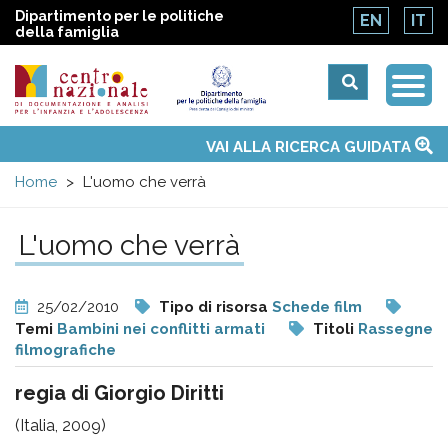
Dipartimento per le politiche
EN
IT
della famiglia
Togg
Centro
Navi
Main
VAI ALLA RICERCA GUIDATA
Chi siamo
Osservatori nazionali
Siti d'interesse
Notizie
Eventi
Contatti
Temi
Attività
Convenzione ONU
menu
nazionale
Home
L'uomo che verrà
di
L'uomo che verrà
Documentazione
25/02/2010
Tipo di risorsa
Schede film
e
Temi
Bambini nei conflitti armati
Titoli
Rassegne
filmografiche
analisi
regia di
Giorgio
Diritti
(Italia, 2009)