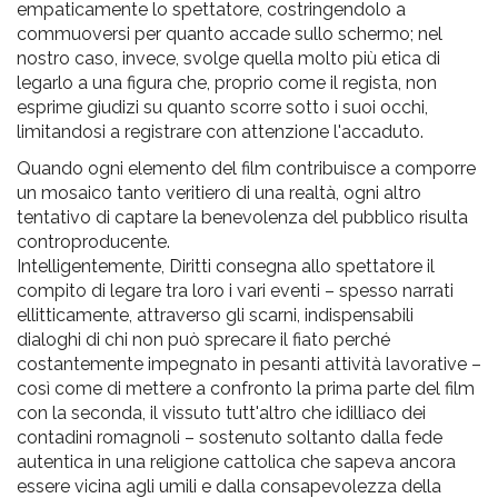
empaticamente lo spettatore, costringendolo a
commuoversi per quanto accade sullo schermo; nel
nostro caso, invece, svolge quella molto più etica
di
legarlo a
una
figura che, proprio come il regista, non
esprime giudizi
su
quanto scorre sotto i suoi occhi,
limitandosi a registrare con attenzione l'accaduto.
Quando ogni elemento del film contribuisce a comporre
un mosaico tanto veritiero
di
una
realtà, ogni altro
tentativo
di
captare la benevolenza del pubblico risulta
controproducente.
Intelligentemente,
Diritti
consegna allo spettatore il
compito
di
legare tra loro i vari eventi – spesso narrati
ellitticamente, attraverso gli scarni, indispensabili
dialoghi
di
chi non può sprecare il fiato perché
costantemente impegnato in pesanti attività lavorative –
così
come
di
mettere a confronto la prima parte del film
con la seconda, il vissuto tutt'altro che idilliaco dei
contadini romagnoli – sostenuto soltanto dalla fede
autentica in
una
religione cattolica che sapeva ancora
essere vicina agli umili e dalla consapevolezza
della