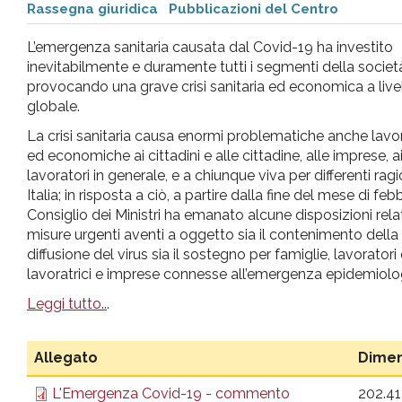
Rassegna giuridica
Pubblicazioni del Centro
pr
L’emergenza sanitaria causata dal Covid-19 ha investito
l'infanzia
inevitabilmente e duramente tutti i segmenti della societ
provocando una grave crisi sanitaria ed economica a live
globale.
e
La crisi sanitaria causa enormi problematiche anche lavo
ed economiche ai cittadini e alle cittadine, alle imprese, a
l'adolescenza
lavoratori in generale, e a chiunque viva per differenti ragi
Italia; in risposta a ciò, a partire dalla fine del mese di febbr
Consiglio dei Ministri ha emanato alcune disposizioni rela
misure urgenti aventi a oggetto sia il contenimento della
diffusione del virus sia il sostegno per famiglie, lavoratori
lavoratrici e imprese connesse all’emergenza epidemiolo
Leggi tutto..
.
Allegato
Dimen
L'Emergenza Covid-19 - commento
202.4