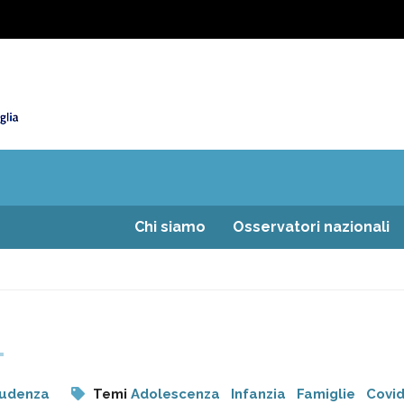
Chi siamo
Osservatori nazionali
rudenza
Temi
Adolescenza
Infanzia
Famiglie
Covi