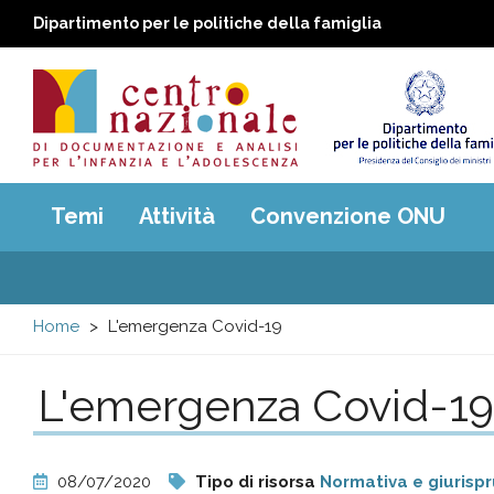
Dipartimento per le politiche della famiglia
Centro
Main
Temi
Attività
Convenzione ONU
menu
nazionale
di
Home
L'emergenza Covid-19
Documentazione
L'emergenza Covid-19
e
analisi
08/07/2020
Tipo di risorsa
Normativa e giurisp