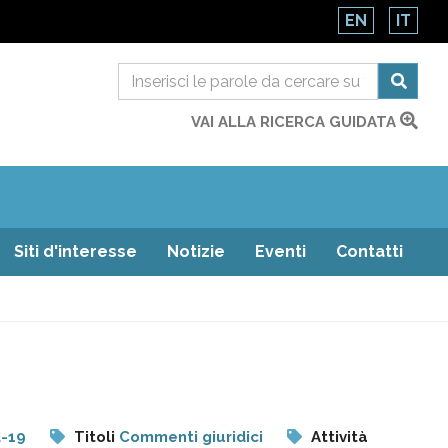
EN
IT
VAI ALLA RICERCA GUIDATA
Siti d'interesse
Notizie
Eventi
Contatti
d-19
Titoli
Commenti giuridici
Attività