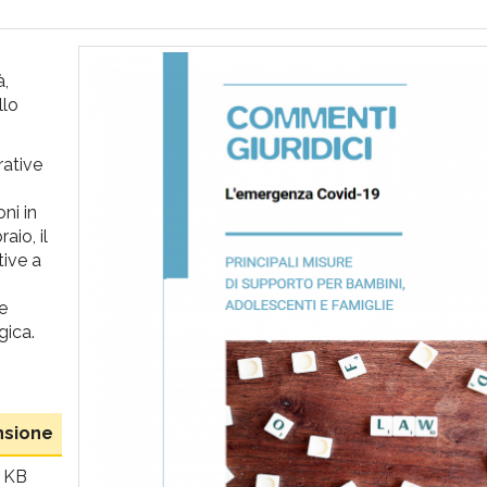
à,
llo
rative
i
oni in
aio, il
tive a
 e
gica.
sione
1 KB