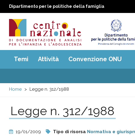
Dipartimento per le politiche della famiglia
Centro
Main
Temi
Attività
Convenzione ONU
menu
nazionale
di
Home
Legge n. 312/1988
Documentazione
Legge n. 312/1988
e
analisi
19/01/2009
Tipo di risorsa
Normativa e giurisp