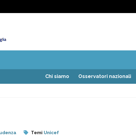
Chi siamo
Osservatori nazionali
rudenza
Temi
Unicef