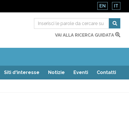
EN
IT
VAI ALLA RICERCA GUIDATA
Siti d'interesse
Notizie
Eventi
Contatti