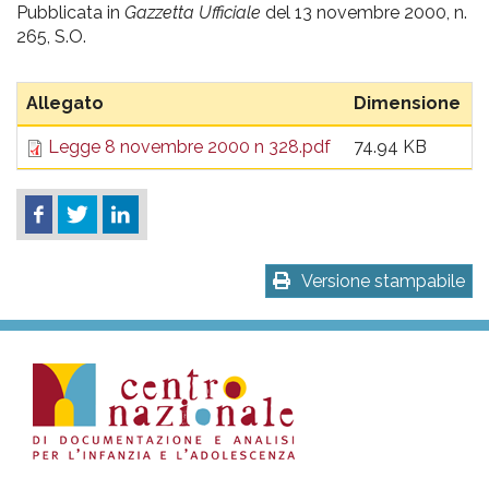
pr
Pubblicata in
Gazzetta Ufficiale
del 13 novembre 2000, n.
265, S.O.
l'infanzia
e
Allegato
Dimensione
Legge 8 novembre 2000 n 328.pdf
74.94 KB
l'adolescenza
Versione stampabile