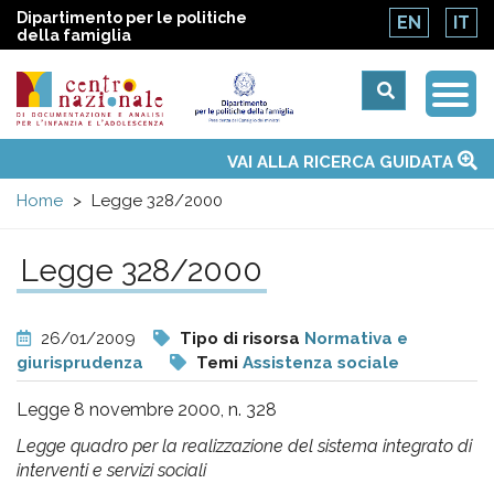
Dipartimento per le politiche
EN
IT
della famiglia
Togg
Centro
Navi
Main
VAI ALLA RICERCA GUIDATA
Chi siamo
Osservatori nazionali
Siti d'interesse
Notizie
Eventi
Contatti
Temi
Attività
Convenzione ONU
menu
nazionale
Home
Legge 328/2000
di
Legge 328/2000
Documentazione
26/01/2009
Tipo di risorsa
Normativa e
e
giurisprudenza
Temi
Assistenza sociale
Legge 8 novembre 2000, n. 328
analisi
Legge quadro per la realizzazione del sistema integrato di
interventi e servizi sociali