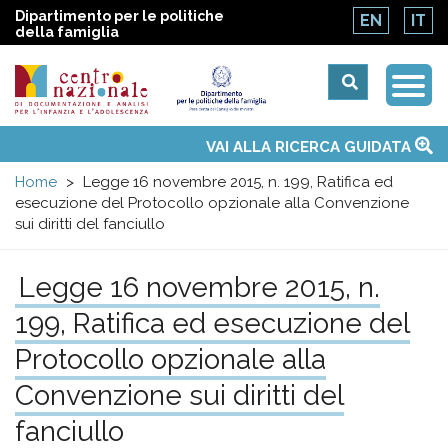
Dipartimento per le politiche
EN
IT
della famiglia
Togg
Centro
Navi
Main
VAI ALLA RICERCA GUIDATA
Chi siamo
Osservatori nazionali
Siti d'interesse
Notizie
Eventi
Contatti
Temi
Attività
Convenzione ONU
menu
nazionale
Home
Legge 16 novembre 2015, n. 199, Ratifica ed
esecuzione del Protocollo opzionale alla Convenzione
di
sui diritti del fanciullo
Documentazione
Legge 16 novembre 2015, n.
199, Ratifica ed esecuzione del
e
Protocollo opzionale alla
analisi
Convenzione sui diritti del
fanciullo