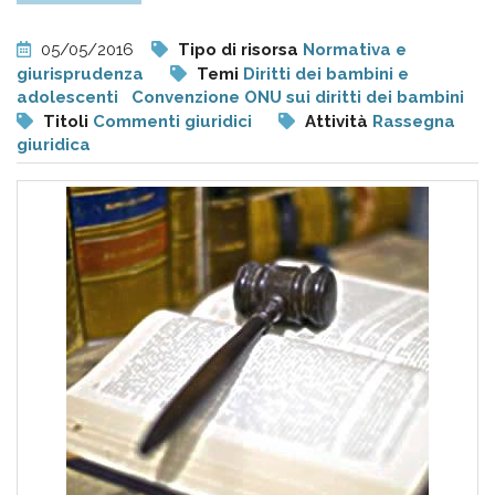
pr
l'infanzia
05/05/2016
Tipo di risorsa
Normativa e
giurisprudenza
Temi
Diritti dei bambini e
e
adolescenti
Convenzione ONU sui diritti dei bambini
Titoli
Commenti giuridici
Attività
Rassegna
giuridica
l'adolescenza