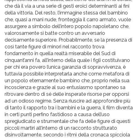
che dà il via a una serie di gesti eroici determinanti ai fini
della vittoria. Del resto, l’immagine stessa del bambino
che, quasi a mani nude, fronteggia il carro armato, vuole
assurgere a simbolo dell’intero popolo napoletano che,
valorosamente si batte contro un avversario
decisamente superiore. Probabilmente, se la presenza di
così tante figure di minori nel racconto trova
fondamento in quella realtà miserabile del Sud di
cinquant’anni fa, all’interno della quale i figli costituivano
per chi era povero l’unica garanzia di sopravvivenza, è
tuttavia possibile interpretarla anche come metafora di
un popolo eternamente bambino che, proprio nella sua
incoscienza e grazie al suo entusiasmo spontaneo sa
ritrovare dentro di sé delle insperate risorse per opporsi
ad un odioso regime. Senza riuscire ad approfondire più
di tanto il rapporto tra i bambini e la guerra, il film diventa
in certi punti perfino fastidioso a causa dell’uso
spregiudicato e strumentale che fa delle figure di questi
piccoli martiri all’interno di un racconto strutturato
disinvoltamente, secondo i ritmi della cronaca spicciola