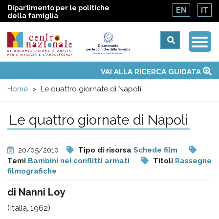
Dipartimento per le politiche
EN
IT
della famiglia
Togg
Centro
Navi
Main
VAI ALLA RICERCA GUIDATA
Chi siamo
Osservatori nazionali
Siti d'interesse
Notizie
Eventi
Contatti
Temi
Attività
Convenzione ONU
menu
nazionale
Home
Le quattro giornate di Napoli
di
Le quattro giornate di Napoli
Documentazione
20/05/2010
Tipo di risorsa
Schede film
e
Temi
Bambini nei conflitti armati
Titoli
Rassegne
filmografiche
analisi
di Nanni Loy
(Italia, 1962)