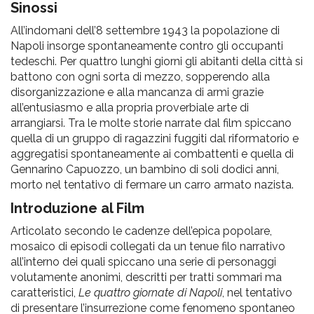
pr
Sinossi
l'infanzia
All’indomani dell’8 settembre 1943 la popolazione di
Napoli insorge spontaneamente contro gli occupanti
tedeschi. Per quattro lunghi giorni gli abitanti della città si
e
battono con ogni sorta di mezzo, sopperendo alla
disorganizzazione e alla mancanza di armi grazie
l'adolescenza
all’entusiasmo e alla propria proverbiale arte di
arrangiarsi. Tra le molte storie narrate dal film spiccano
quella di un gruppo di ragazzini fuggiti dal riformatorio e
aggregatisi spontaneamente ai combattenti e quella di
Gennarino Capuozzo, un bambino di soli dodici anni,
morto nel tentativo di fermare un carro armato nazista.
Introduzione al Film
Articolato secondo le cadenze dell’epica popolare,
mosaico di episodi collegati da un tenue filo narrativo
all’interno dei quali spiccano una serie di personaggi
volutamente anonimi, descritti per tratti sommari ma
caratteristici,
Le quattro giornate di Napoli
, nel tentativo
di presentare l’insurrezione come fenomeno spontaneo