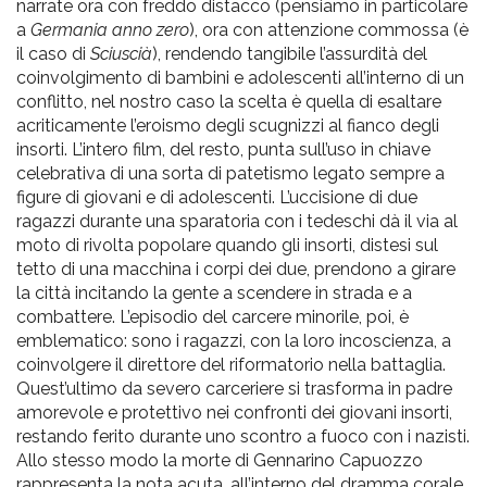
narrate ora con freddo distacco (pensiamo in particolare
a
Germania anno zero
), ora con attenzione commossa (è
il caso di
Sciuscià
), rendendo tangibile l’assurdità del
coinvolgimento di bambini e adolescenti all’interno di un
conflitto, nel nostro caso la scelta è quella di esaltare
acriticamente l’eroismo degli scugnizzi al fianco degli
insorti. L’intero film, del resto, punta sull’uso in chiave
celebrativa di una sorta di patetismo legato sempre a
figure di giovani e di adolescenti. L’uccisione di due
ragazzi durante una sparatoria con i tedeschi dà il via al
moto di rivolta popolare quando gli insorti, distesi sul
tetto di una macchina i corpi dei due, prendono a girare
la città incitando la gente a scendere in strada e a
combattere. L’episodio del carcere minorile, poi, è
emblematico: sono i ragazzi, con la loro incoscienza, a
coinvolgere il direttore del riformatorio nella battaglia.
Quest’ultimo da severo carceriere si trasforma in padre
amorevole e protettivo nei confronti dei giovani insorti,
restando ferito durante uno scontro a fuoco con i nazisti.
Allo stesso modo la morte di Gennarino Capuozzo
rappresenta la nota acuta, all’interno del dramma corale,