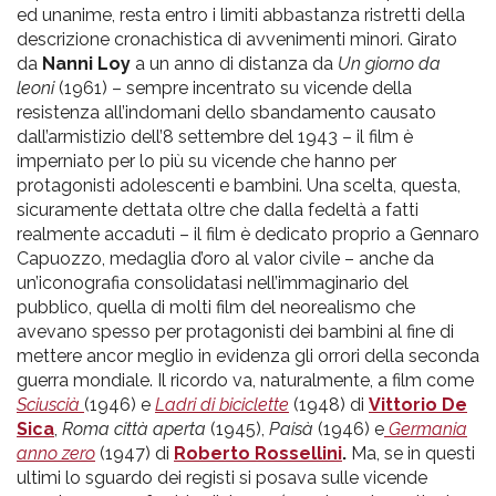
ed unanime, resta entro i limiti abbastanza ristretti della
descrizione cronachistica di avvenimenti minori. Girato
da
Nanni Loy
a un anno di distanza da
Un giorno da
leoni
(1961) – sempre incentrato su vicende della
resistenza all’indomani dello sbandamento causato
dall’armistizio dell’8 settembre del 1943 – il film è
imperniato per lo più su vicende che hanno per
protagonisti adolescenti e bambini. Una scelta, questa,
sicuramente dettata oltre che dalla fedeltà a fatti
realmente accaduti – il film è dedicato proprio a Gennaro
Capuozzo, medaglia d’oro al valor civile – anche da
un’iconografia consolidatasi nell’immaginario del
pubblico, quella di molti film del neorealismo che
avevano spesso per protagonisti dei bambini al fine di
mettere ancor meglio in evidenza gli orrori della seconda
guerra mondiale. Il ricordo va, naturalmente, a film come
Sciuscià
(1946) e
Ladri di biciclette
(1948) di
Vittorio De
Sica
,
Roma città aperta
(1945),
Paisà
(1946) e
Germania
anno zero
(1947) di
Roberto Rossellini
.
Ma, se in questi
ultimi lo sguardo dei registi si posava sulle vicende