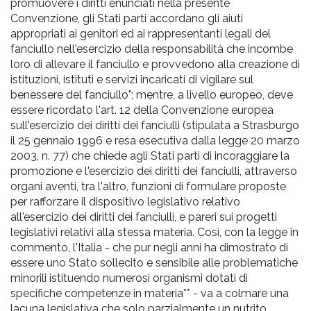
promuovere i diritti enunciati nella presente
Convenzione, gli Stati parti accordano gli aiuti
appropriati ai genitori ed ai rappresentanti legali del
fanciullo nell'esercizio della responsabilità che incombe
loro di allevare il fanciullo e provvedono alla creazione di
istituzioni, istituti e servizi incaricati di vigilare sul
benessere del fanciullo"; mentre, a livello europeo, deve
essere ricordato l'art. 12 della Convenzione europea
sull'esercizio dei diritti dei fanciulli (stipulata a Strasburgo
il 25 gennaio 1996 e resa esecutiva dalla legge 20 marzo
2003, n. 77) che chiede agli Stati parti di incoraggiare la
promozione e l'esercizio dei diritti dei fanciulli, attraverso
organi aventi, tra l'altro, funzioni di formulare proposte
per rafforzare il dispositivo legislativo relativo
all'esercizio dei diritti dei fanciulli, e pareri sui progetti
legislativi relativi alla stessa materia. Così, con la legge in
commento, l'Italia - che pur negli anni ha dimostrato di
essere uno Stato sollecito e sensibile alle problematiche
minorili istituendo numerosi organismi dotati di
specifiche competenze in materia** - va a colmare una
lacuna legislativa che solo parzialmente un nutrito