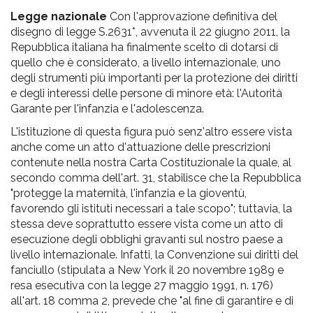
pr
Legge nazionale
Con l'approvazione definitiva del
l'infanzia
disegno di legge S.2631*, avvenuta il 22 giugno 2011, la
Repubblica italiana ha finalmente scelto di dotarsi di
e
quello che è considerato, a livello internazionale, uno
degli strumenti più importanti per la protezione dei diritti
e degli interessi delle persone di minore età: l'Autorità
l'adolescenza
Garante per l'infanzia e l'adolescenza.
L'istituzione di questa figura può senz'altro essere vista
anche come un atto d'attuazione delle prescrizioni
contenute nella nostra Carta Costituzionale la quale, al
secondo comma dell'art. 31, stabilisce che la Repubblica
"protegge la maternità, l'infanzia e la gioventù,
favorendo gli istituti necessari a tale scopo"; tuttavia, la
stessa deve soprattutto essere vista come un atto di
esecuzione degli obblighi gravanti sul nostro paese a
livello internazionale. Infatti, la Convenzione sui diritti del
fanciullo (stipulata a New York il 20 novembre 1989 e
resa esecutiva con la legge 27 maggio 1991, n. 176)
all'art. 18 comma 2, prevede che "al fine di garantire e di