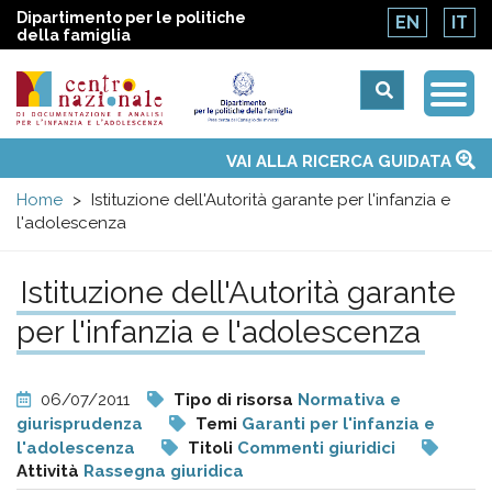
Dipartimento per le politiche
EN
IT
della famiglia
Togg
Centro
Navi
Main
VAI ALLA RICERCA GUIDATA
Chi siamo
Osservatori nazionali
Siti d'interesse
Notizie
Eventi
Contatti
Temi
Attività
Convenzione ONU
menu
nazionale
Home
Istituzione dell'Autorità garante per l'infanzia e
l'adolescenza
di
Istituzione dell'Autorità garante
Documentazione
per l'infanzia e l'adolescenza
e
06/07/2011
Tipo di risorsa
Normativa e
analisi
giurisprudenza
Temi
Garanti per l'infanzia e
l'adolescenza
Titoli
Commenti giuridici
Attività
Rassegna giuridica