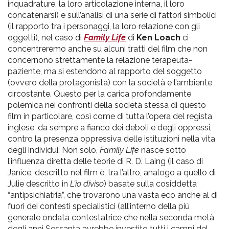
inquadrature, la loro articolazione interna, il loro
concatenarsi) e sull’analisi di una serie di fattori simbolici
(il rapporto tra i personaggi, la loro relazione con gli
oggetti), nel caso di
Family Life
di
Ken Loach
ci
concentreremo anche su alcuni tratti del film che non
concernono strettamente la relazione terapeuta-
paziente, ma si estendono al rapporto del soggetto
(ovvero della protagonista) con la società e l’ambiente
circostante. Questo per la carica profondamente
polemica nei confronti della società stessa di questo
film in particolare, così come di tutta l’opera del regista
inglese, da sempre a fianco dei deboli e degli oppressi,
contro la presenza oppressiva delle istituzioni nella vita
degli individui. Non solo,
Family Lif
e
nasce sotto
l’influenza diretta delle teorie di R. D. Laing (il caso di
Janice, descritto nel film è, tra l’altro, analogo a quello di
Julie descritto in
L’io diviso
) basate sulla cosiddetta
“antipsichiatria”, che trovarono una vasta eco anche al di
fuori dei contesti specialistici (all’interno della più
generale ondata contestatrice che nella seconda metà
degli anni Sessanta avrebbe investito tutti i campi del