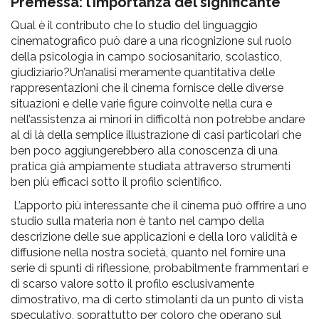
pr
Premessa: l’importanza del significante
Qual è il contributo che lo studio del linguaggio
l'infanzia
cinematografico può dare a una ricognizione sul ruolo
della psicologia in campo sociosanitario, scolastico,
e
giudiziario?Un’analisi meramente quantitativa delle
rappresentazioni che il cinema fornisce delle diverse
l'adolescenza
situazioni e delle varie figure coinvolte nella cura e
nell’assistenza ai minori in difficoltà non potrebbe andare
al di là della semplice illustrazione di casi particolari che
ben poco aggiungerebbero alla conoscenza di una
pratica già ampiamente studiata attraverso strumenti
ben più efficaci sotto il profilo scientifico.
L’apporto più interessante che il cinema può offrire a uno
studio sulla materia non è tanto nel campo della
descrizione delle sue applicazioni e della loro validità e
diffusione nella nostra società, quanto nel fornire una
serie di spunti di riflessione, probabilmente frammentari e
di scarso valore sotto il profilo esclusivamente
dimostrativo, ma di certo stimolanti da un punto di vista
speculativo, soprattutto per coloro che operano sul