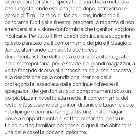
prive di caratteristiche spiccate: è una chiara metafora
che il regista rende esplicita poco dopo, attraverso le
parole di Tim – l’amico di Janice – che, indicando il
panorama fuori dalla finestra, pregherà la ragazza di non
arrendersi alla visione conformista che i genitori vogliono
inculcarle. Per tutto il film Loach continuerà a suggerire
questo parallelo tra il conformismo dei più e il disagio di
Janice, alternando con abilità alle riprese
documentaristiche della città e dei suoi abitanti, girate
nella metropolitana, per le strade, nei grandi magazzini, a
volte facendo ricorso alla macchina da presa nascosta,
alla descrizione della condizione interiore della
protagonista, assediata dalle continue richieste di
spiegazioni dei genitori sui suoi comportamenti solo un
po’ più bizzarri rispetto alla media. Il conformismo, del
resto, è l’ossessione dei genitori di Janice e Loach è abile
nel dipingere non una famiglia disfunzionale, magari
povera e appartenente al sottoproletariato, bensì un
tipico nucleo familiare borghese, di quelli che abitano in
una delle casette poc’anzi descritte.