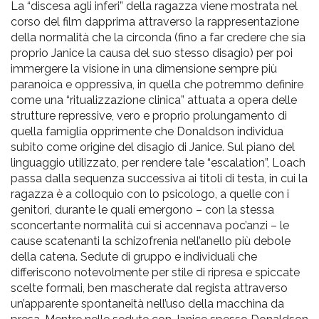
La “discesa agli inferi” della ragazza viene mostrata nel
corso del film dapprima attraverso la rappresentazione
della normalità che la circonda (fino a far credere che sia
proprio Janice la causa del suo stesso disagio) per poi
immergere la visione in una dimensione sempre più
paranoica e oppressiva, in quella che potremmo definire
come una “ritualizzazione clinica” attuata a opera delle
strutture repressive, vero e proprio prolungamento di
quella famiglia opprimente che Donaldson individua
subito come origine del disagio di Janice. Sul piano del
linguaggio utilizzato, per rendere tale “escalation”, Loach
passa dalla sequenza successiva ai titoli di testa, in cui la
ragazza è a colloquio con lo psicologo, a quelle con i
genitori, durante le quali emergono – con la stessa
sconcertante normalità cui si accennava poc’anzi – le
cause scatenanti la schizofrenia nell’anello più debole
della catena. Sedute di gruppo e individuali che
differiscono notevolmente per stile di ripresa e spiccate
scelte formali, ben mascherate dal regista attraverso
un’apparente spontaneità nell’uso della macchina da