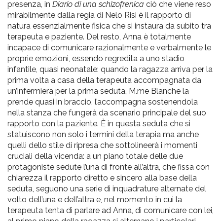
presenza, in
Diario di una schizofrenica
ciò che viene reso
mirabilmente dalla regia di Nelo Risi è il rapporto di
natura essenzialmente fisica che si instaura da subito tra
terapeuta e paziente. Del resto, Anna è totalmente
incapace di comunicare razionalmente e verbalmente le
proprie emozioni, essendo regredita a uno stadio
infantile, quasi neonatale: quando la ragazza arriva per la
prima volta a casa della terapeuta accompagnata da
un’infermiera per la prima seduta, M.me Blanche la
prende quasi in braccio, l’accompagna sostenendola
nella stanza che fungerà da scenario principale del suo
rapporto con la paziente. È in questa seduta che si
statuiscono non solo i termini della terapia ma anche
quelli dello stile di ripresa che sottolineerà i momenti
cruciali della vicenda: a un piano totale delle due
protagoniste sedute l’una di fronte all’altra, che fissa con
chiarezza il rapporto diretto e sincero alla base della
seduta, seguono una serie di inquadrature alternate del
volto dell’una e dell’altra e, nel momento in cui la
terapeuta tenta di parlare ad Anna, di comunicare con lei,