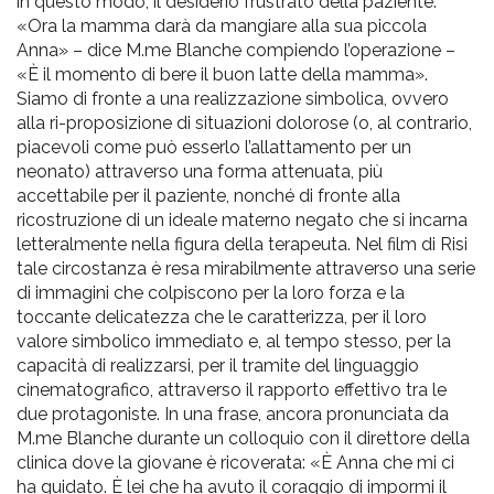
in questo modo, il desiderio frustrato della paziente:
«Ora la mamma darà da mangiare alla sua piccola
Anna» – dice M.me Blanche compiendo l’operazione –
«È il momento di bere il buon latte della mamma».
Siamo di fronte a una realizzazione simbolica, ovvero
alla ri-proposizione di situazioni dolorose (o, al contrario,
piacevoli come può esserlo l’allattamento per un
neonato) attraverso una forma attenuata, più
accettabile per il paziente, nonché di fronte alla
ricostruzione di un ideale materno negato che si incarna
letteralmente nella figura della terapeuta. Nel film di Risi
tale circostanza è resa mirabilmente attraverso una serie
di immagini che colpiscono per la loro forza e la
toccante delicatezza che le caratterizza, per il loro
valore simbolico immediato e, al tempo stesso, per la
capacità di realizzarsi, per il tramite del linguaggio
cinematografico, attraverso il rapporto effettivo tra le
due protagoniste. In una frase, ancora pronunciata da
M.me Blanche durante un colloquio con il direttore della
clinica dove la giovane è ricoverata: «È Anna che mi ci
ha guidato. È lei che ha avuto il coraggio di impormi il