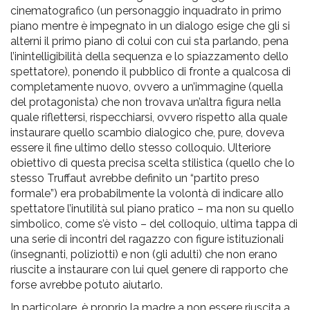
cinematografico (un personaggio inquadrato in primo
piano mentre è impegnato in un dialogo esige che gli si
alterni il primo piano di colui con cui sta parlando, pena
l’inintelligibilità della sequenza e lo spiazzamento dello
spettatore), ponendo il pubblico di fronte a qualcosa di
completamente nuovo, ovvero a un’immagine (quella
del protagonista) che non trovava un’altra figura nella
quale riflettersi, rispecchiarsi, ovvero rispetto alla quale
instaurare quello scambio dialogico che, pure, doveva
essere il fine ultimo dello stesso colloquio. Ulteriore
obiettivo di questa precisa scelta stilistica (quello che lo
stesso Truffaut
avrebbe definito un “partito preso
formale”) era probabilmente la volontà di indicare allo
spettatore l’inutilità sul piano pratico – ma non su quello
simbolico, come s’è visto – del colloquio, ultima tappa di
una serie di incontri del ragazzo con figure istituzionali
(insegnanti, poliziotti) e non (gli adulti) che non erano
riuscite a instaurare con lui quel genere di rapporto che
forse avrebbe potuto aiutarlo.
In particolare, è proprio la madre a non essere riuscita a