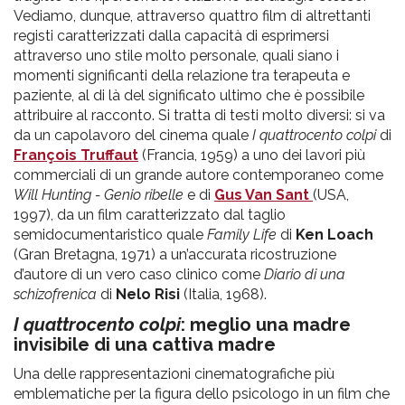
Vediamo, dunque, attraverso quattro film di altrettanti
registi caratterizzati dalla capacità di esprimersi
attraverso uno stile molto personale, quali siano i
momenti significanti della relazione tra terapeuta e
paziente, al di là del significato ultimo che è possibile
attribuire al racconto. Si tratta di testi molto diversi: si va
da un capolavoro del cinema quale
I quattrocento colpi
di
François Truffaut
(Francia, 1959) a uno dei lavori più
commerciali di un grande autore contemporaneo come
Will Hunting - Genio ribelle
e
di
Gus Van Sant
(USA,
1997), da un film caratterizzato dal taglio
semidocumentaristico quale
Family Life
di
Ken Loach
(Gran Bretagna, 1971) a un’accurata ricostruzione
d’autore di un vero caso clinico come
Diario di una
schizofrenica
di
Nelo Risi
(Italia, 1968).
I quattrocento colpi
: meglio una madre
invisibile di una cattiva madre
Una delle rappresentazioni cinematografiche più
emblematiche per la figura dello psicologo in un film che