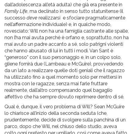
dall’adolescenza all’età adulta) che già era presente in
Family Life
, ma declinato in senso tutto statunitense (il
successo
deve
realizzarsi
e sfociare pragmaticamente
nell’affermazione individuale) e, in qualche modo,
rovesciato: Will non ha una famiglia castrante alle spalle,
non l’ha mai avuta perché è orfano e, soprattutto, non ha
mai avuto un padre accanto a sé, solo patrigni violenti
che hanno abusato di lui in tutti i modi. Van Sant è
“generoso” con il suo personaggio e, in un colpo solo,
gliene fornirà due (Lambeau e McGuire), provvedendo
da un lato a realizzare quelle doti geniali che il ragazzo
ha utilizzato fino a quel momento solo per mettersi in
mostra con le ragazze, senza mai farle fruttare
realmente, dall’altro compensando quel bagaglio
affettivo che ha sempre dovuto reprimere dentro di sé.
Qual è, dunque, il vero problema di Will? Sean McGuire
lo chiarisce all’inizio della seconda seduta (che,
prudentemente, decide di svolgere sulla panchina di un
parco, dopo che Will, nel chiuso dello studio, aveva
colto ogni pretesto per umiliarlo, così come aveva fatto