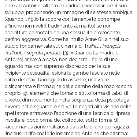
dare ad Antoine l’affetto e la fiducia necessari per il suo
sviluppo, proponendo un’immagine di se stessa ambigua
(quando il figlio la scopre con l’amante lo corrompe
affinché non riveli il tradimento al marito) se non
addirittura connotata da una sessualità provocante,
perfino aggressiva. Come ha intuito Anne Gillain nel suo
studio fondamentale sul cinema di Truffaut
François
Truffaut: il segreto perduto
[3]
: «Quando [la madre di
Antoine] arriverà a casa, non degnerà il figlio di uno
sguardo ma, con supremo disprezzo per la sua
incipiente sessualità, esibirà le gambe fasciate nelle
calze di seta».
Uno sguardo assente, una voce
disincarnata e l’immagine delle gambe della madre: sono
proprio
gli elementi che tornano sottoforma di tabù, di
divieto, di impedimento, nella sequenza della psicologa,
ovvero nello sguardo e nel volto negati alla visione dello
spettatore attraverso l’adozione di una tecnica di ripresa
insolita e, poco prima del colloquio, sotto forma di
raccomandazione maliziosa da parte di uno dei ragazzi
rinchiusi in riformatorio insieme ad Antoine che afferma: