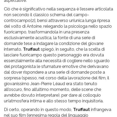
aspettative.
Ciò che è significativo nella sequenza è l’essere articolata
non secondo il classico schema del campo-
controcampo
[2]
, bensì attraverso un’unica lunga ripresa
del volto di Antoine, relegando la psicologa nello spazio
fuoricampo, trasformandola in una presenza
esclusivamente acustica, la fonte di una serie di
domande tese a indagare la condizione del giovane
internato.
Truffaut
spiegò, in seguito, che la scelta di
lasciare fuoricampo questo personaggio era dovuta
essenzialmente alla necessità di cogliere nello sguardo
del protagonista le sfumature emotive che derivavano
dal dover rispondere a una serie di domande poste a
sorpresa (spesso, nel corso della lavorazione del film, il
giovanissimo Jean-Pierre Léaud era stato tenuto
all’oscuro, fino all’ultimo momento, delle scene che
avrebbe dovuto interpretare), per dare al colloquio
un’atmosfera intima e allo stesso tempo inquisitoria.
Di certo, operando in questo modo,
Truffaut
infrangeva
nel suo film l’ennesima regola del linguaggio