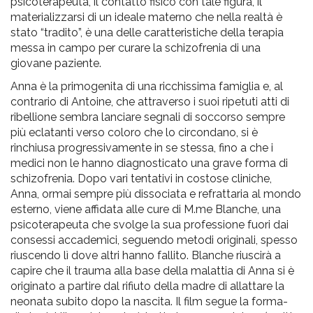
psicoterapeuta, il contatto fisico con tale figura, il
materializzarsi di un ideale materno che nella realtà è
stato “tradito”, è una delle caratteristiche della terapia
messa in campo per curare la schizofrenia di una
giovane paziente.
Anna è la primogenita di una ricchissima famiglia e, al
contrario di Antoine, che attraverso i suoi ripetuti atti di
ribellione sembra lanciare segnali di soccorso sempre
più eclatanti verso coloro che lo circondano, si è
rinchiusa progressivamente in se stessa, fino a che i
medici non le hanno diagnosticato una grave forma di
schizofrenia. Dopo vari tentativi in costose cliniche,
Anna, ormai sempre più dissociata e refrattaria al mondo
esterno, viene affidata alle cure di M.me Blanche, una
psicoterapeuta che svolge la sua professione fuori dai
consessi accademici, seguendo metodi originali, spesso
riuscendo lì dove altri hanno fallito. Blanche riuscirà a
capire che il trauma alla base della malattia di Anna si è
originato a partire dal rifiuto della madre di allattare la
neonata subito dopo la nascita.
Il film segue la forma-