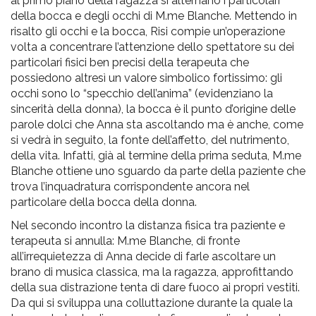
al primo piano della ragazza si alternano i particolari
della bocca e degli occhi di M.me Blanche. Mettendo in
risalto gli occhi e la bocca, Risi compie un’operazione
volta a concentrare l’attenzione dello spettatore su dei
particolari fisici ben precisi della terapeuta che
possiedono altresì un valore simbolico fortissimo: gli
occhi sono lo “specchio dell’anima” (evidenziano la
sincerità della donna), la bocca è il punto d’origine delle
parole dolci che Anna sta ascoltando ma è anche, come
si vedrà in seguito, la fonte dell’affetto, del nutrimento,
della vita. Infatti, già al termine della prima seduta, M.me
Blanche ottiene uno sguardo da parte della paziente che
trova l’inquadratura corrispondente ancora nel
particolare della bocca della donna.
Nel secondo incontro la distanza fisica tra paziente e
terapeuta si annulla: M.me Blanche, di fronte
all’irrequietezza di Anna decide di farle ascoltare un
brano di musica classica, ma la ragazza, approfittando
della sua distrazione tenta di dare fuoco ai propri vestiti.
Da qui si sviluppa una colluttazione durante la quale la