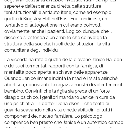
sapere) e dall’esperienza diretta delle strutture
“antistituzionali” e antiautoritarie, come ad esempio
quella di Kingsley Hall nell’East End londinese, un
tentativo di autogestione in cui erano coinvolti,
ovviamente, anche i pazienti. Logico, dunque, che il
discorso si estenda a un ambito che coinvolge la
struttura della società, i ruoli delle istituzioni, la vita
comunitaria degli individui.
La vicenda narrata è quella della giovane Janice
Baildon
e dei suoi tormentati rapporti con la famiglia, di
mentalità poco aperta e schiava delle apparenze.
Quando Janice rimane incinta la madre insiste affinché
abortisca, nonostante la ragazza mostri di voler tenere il
bambino. Convinti che la figlia sia preda di un forte
disagio psichico, i genitori mandano Janice in cura da
uno psichiatra – il dottor Donaldson – che tenta di
guarirla scavando nella vita e nelle abitudini di tutti i
componenti del nucleo familiare. Lo psicologo
comprende ben presto che Janice è un autentico campo