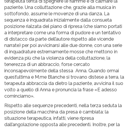
terapeuta tenta di spegnere le fiamme e di calmare la
paziente. Una colluttazione che, grazie alla musica in
sottofondo, assume le movenze di una danza. La
sequenza è inquadrata inizialmente dalla consueta
posizione rialzata del piano di ripresa (che siamo portati
a interpretare come una forma di pudore e un tentativo
di distacco da parte dell’autore rispetto alle vicende
narrate) per poi avvicinarsi alle due donne, con una serie
di inquadrature estremamente mosse che mettono in
evidenza più che la violenza della colluttazione, la
tenerezza di un abbraccio, forse cercato
inconsapevolmente della stessa
Anna. Quando ormai
quest’ultima e M.me Blanche si trovano distese a terra, la
terapeuta abbraccia da dietro la paziente, avvicina il suo
volto a quello di Anna e pronuncia la frase «E adesso
cominciamo».
Rispetto alle sequenze precedenti, nella terza seduta la
posizione della macchina da presa è cambiata: la
situazione terapeutica, infatti, viene ripresa
dall’angolazione opposta alle precedenti. Inoltre, per la