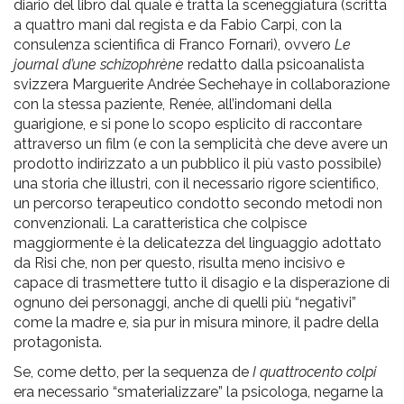
diario del libro dal quale è tratta la sceneggiatura (scritta
a quattro mani dal regista e da Fabio Carpi, con la
consulenza scientifica di Franco Fornari), ovvero
Le
journal d’une schizophrène
redatto dalla psicoanalista
svizzera Marguerite Andrée Sechehaye in collaborazione
con la stessa paziente, Renée, all’indomani della
guarigione, e si pone lo scopo esplicito di raccontare
attraverso un film (e con la semplicità che deve avere un
prodotto indirizzato a un pubblico il più vasto possibile)
una storia che illustri, con il necessario rigore scientifico,
un percorso terapeutico condotto secondo metodi non
convenzionali. La caratteristica che colpisce
maggiormente è la delicatezza del linguaggio adottato
da Risi che, non per questo, risulta meno incisivo e
capace di trasmettere tutto il disagio e la disperazione di
ognuno dei personaggi, anche di quelli più “negativi”
come la madre e, sia pur in misura minore, il padre della
protagonista.
Se, come detto, per la sequenza de
I quattrocento colpi
era necessario “smaterializzare” la psicologa, negarne la