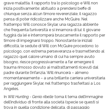
grave malattia. Il rapporto tra lo psicologo e Will non
inizia positivamente: abituato a prendersi beffe di
chiunque senza alcun timore reverenziale, il ragazzo
pensa di poter ridicolizzare anche McGuire. Nel
frattempo Will conosce Skylar, una ragazza abbiente
che frequenta l’università e si innamora di lui: il giovane
fuggirà da lei e interromperà bruscamente il rapporto per
timore di impegnarsi troppo. Nonostante le iniziali
difficoltà, le sedute di Will con McGuire procedono: lo
psicologo, con estrema perseveranza e trasmettendo al
ragazzo quel calore umano di cui ha sempre avuto
bisogno, riesce progressivamente a far emergere il
trauma rimosso dovuto ai maltrattamenti ricevuti dal
padre durante l’infanzia. Will rinuncerà – almeno
momentaneamente – a una brillante carriera universitaria
per raggiungere Skylar, nel frattempo trasferitasi a Los
Angeles.
In
Will Hunting - Genio ribelle
torna il tema dell’immagine
dell’individuo di fronte alla società (specie se questi si
trova in quella condizione delicata, di passaggio