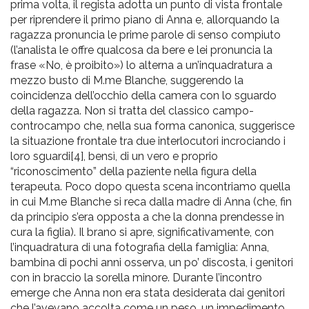
prima volta, il regista adotta un punto di vista frontale
per riprendere il primo piano di Anna e, allorquando la
ragazza pronuncia le prime parole di senso compiuto
(l’analista le offre qualcosa da bere e lei pronuncia la
frase «No, è proibito») lo alterna a un’inquadratura a
mezzo busto di M.me Blanche, suggerendo la
coincidenza dell’occhio della camera con lo sguardo
della ragazza. Non si tratta del classico campo-
controcampo che, nella sua forma canonica, suggerisce
la situazione frontale tra due interlocutori incrociando i
loro sguardi
[4]
, bensì, di un vero e proprio
“riconoscimento” della paziente nella figura della
terapeuta.
Poco dopo questa scena incontriamo quella
in cui M.me Blanche si reca dalla madre di Anna (che, fin
da principio s’era opposta a che la donna prendesse in
cura la figlia). Il brano si apre, significativamente, con
l’inquadratura di una fotografia della famiglia: Anna,
bambina di pochi anni osserva, un po’ discosta, i genitori
con in braccio la sorella minore. Durante l’incontro
emerge che Anna non era stata desiderata dai genitori
che l’avevano accolta come un peso, un impedimento.