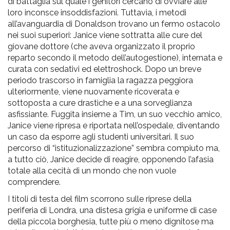
di battaglia sul quale i genitori cercano di ovviare alle
loro inconsce insoddisfazioni. Tuttavia, i metodi
all’avanguardia di Donaldson trovano un fermo ostacolo
nei suoi superiori: Janice viene sottratta alle cure del
giovane dottore (che aveva organizzato il proprio
reparto secondo il metodo dell’autogestione), internata e
curata con sedativi ed elettroshock. Dopo un breve
periodo trascorso in famiglia la ragazza peggiora
ulteriormente, viene nuovamente ricoverata e
sottoposta a cure drastiche e a una sorveglianza
asfissiante. Fuggita insieme a Tim, un suo vecchio amico,
Janice viene ripresa e riportata nell’ospedale, diventando
un caso da esporre agli studenti universitari. Il suo
percorso di “istituzionalizzazione” sembra compiuto ma,
a tutto ciò, Janice decide di reagire, opponendo l’afasia
totale alla cecità di un mondo che non vuole
comprendere.
I titoli di testa del film scorrono sulle riprese della
periferia di Londra, una distesa grigia e uniforme di case
della piccola borghesia, tutte più o meno dignitose ma