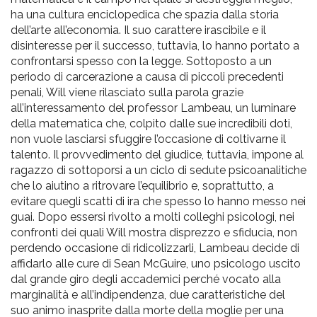
ha una cultura enciclopedica che spazia dalla storia
dell’arte all’economia. Il suo carattere irascibile e il
disinteresse per il successo, tuttavia, lo hanno portato a
confrontarsi spesso con la legge. Sottoposto a un
periodo di carcerazione a causa di piccoli precedenti
penali, Will viene rilasciato sulla parola grazie
all’interessamento del professor Lambeau, un luminare
della matematica che, colpito dalle sue incredibili doti,
non vuole lasciarsi sfuggire l’occasione di coltivarne il
talento. Il provvedimento del giudice, tuttavia, impone al
ragazzo di sottoporsi a un ciclo di sedute psicoanalitiche
che lo aiutino a ritrovare l’equilibrio e, soprattutto, a
evitare quegli scatti di ira che spesso lo hanno messo nei
guai. Dopo essersi rivolto a molti colleghi psicologi, nei
confronti dei quali Will mostra disprezzo e sfiducia, non
perdendo occasione di ridicolizzarli, Lambeau decide di
affidarlo alle cure di Sean McGuire, uno psicologo uscito
dal grande giro degli accademici perché vocato alla
marginalità e all’indipendenza, due caratteristiche del
suo animo inasprite dalla morte della moglie per una