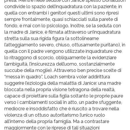
presa. Mentre nelle sedute con Janice spesso Donaldson
condivide lo spazio dell’inquadratura con la paziente, in
quella con entrambi i genitori questi ultimi sono ripresi
sempre frontalmente, quasi schiacciati sulla parete di
fondo, e mai con lo psicologo. Inoltre, se la seduta con
la madre di Janice, è filmata attraverso un’inquadratura
stretta sulla sua rigida figura (a sottolinearne
l’atteggiamento severo, chiuso, ottusamente puritano), in
quella con il padre vengono utilizzate inquadrature che
lo ritraggono di scorcio, obliquamente (a evidenziare
l’ambiguità, l’insicurezza dell’uomo, sostanzialmente
succube della moglie). Attraverso ben precise scelte di
“messa in quadro”, Loach sembra voler addirittura
suggerire l’eziologia della malattia di Janice: una madre
bloccata nella propria visione tetragona della realtà,
capace di proiettare sulla figlia soltanto le proprie paure
verso i cambiamenti sociali in atto, un padre sfuggente,
mediocre e insoddisfatto che è riuscito a trovare nella
violenza di un ottuso autoritarismo l’unico ruolo
all’interno della propria famiglia.
Ma a contrastare
maggiormente con le riprese di tali situazioni