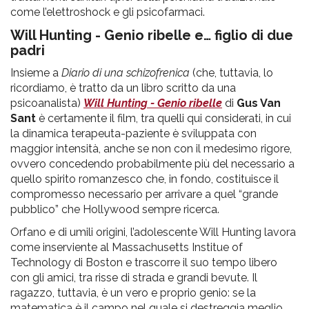
come l’elettroshock e gli psicofarmaci.
Will Hunting - Genio ribelle
e… figlio di due
padri
Insieme a
Diario di una schizofrenica
(che, tuttavia, lo
ricordiamo, è tratto da un libro scritto da una
psicoanalista)
Will Hunting - Genio ribelle
di
Gus Van
Sant
è certamente il film, tra quelli qui considerati, in cui
la dinamica terapeuta-paziente è sviluppata con
maggior intensità, anche se non con il medesimo rigore,
ovvero concedendo probabilmente più del necessario a
quello spirito romanzesco che, in fondo, costituisce il
compromesso necessario per arrivare a quel “grande
pubblico” che Hollywood sempre ricerca.
Orfano e di umili origini, l’adolescente Will Hunting lavora
come inserviente al Massachusetts Institue of
Technology di Boston e trascorre il suo tempo libero
con gli amici, tra risse di strada e grandi bevute. Il
ragazzo, tuttavia, è un vero e proprio genio: se la
matematica è il campo nel quale si destreggia meglio,