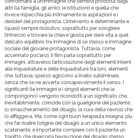
conformarsi a un’immagine che sembra prodotta dagli
altri (la famiglia, gli amici, le istituzioni) e quella che
invece rispecchia più intimamente le aspirazioni e i
desideri del protagonista. L’intervento è determinante e
(quasi) sempre risolutivo, soprattutto per sciogliere
l’intreccio e trovare la chiave giusta per dare vita a quel
delicato equilibrio tra immagine di se stesso e immagine
sociale del giovane protagonista.
Tuttavia, come
accennato poc’anzi, il film parla soprattutto per
immagini, attraverso l’articolazione degli elementi interni
alle inquadrature e delle inquadrature tra loro, elementi
che, tuttavia, spesso agiscono a livello subliminale,
senza che se ne avverta consapevolmente il senso. I
significanti (le immagini e i singoli elementi che le
compongono) vengono ricondotti a un significato che,
inevitabilmente, coincide con la guarigione del paziente,
lo smascheramento del disagio, la cura della nevrosi che
lo affliggeva. Ma, come ogni buon terapeuta insegna, più
che far risalire l’origine del disagio a un unico elemento
scatenante, è importante compiere con il paziente un
tragitto che ripercorra l’evoluzione del disagio stesso.