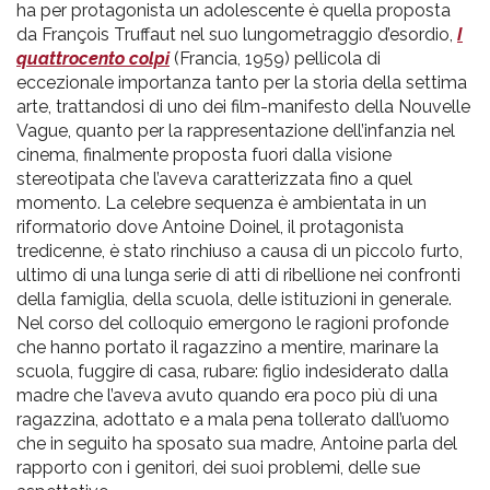
ha per protagonista un adolescente è quella proposta
da François Truffaut nel suo lungometraggio d’esordio,
I
quattrocento colpi
(Francia, 1959) pellicola di
eccezionale importanza tanto per la storia della settima
arte, trattandosi di uno dei film-manifesto della Nouvelle
Vague, quanto per la rappresentazione dell’infanzia nel
cinema, finalmente proposta fuori dalla visione
stereotipata che l’aveva caratterizzata fino a quel
momento. La celebre sequenza è ambientata in un
riformatorio dove Antoine Doinel, il protagonista
tredicenne, è stato rinchiuso a causa di un piccolo furto,
ultimo di una lunga serie di atti di ribellione nei confronti
della famiglia, della scuola, delle istituzioni in generale.
Nel corso del colloquio emergono le ragioni profonde
che hanno portato il ragazzino a mentire, marinare la
scuola, fuggire di casa, rubare: figlio indesiderato dalla
madre che l’aveva avuto quando era poco più di una
ragazzina, adottato e a mala pena tollerato dall’uomo
che in seguito ha sposato sua madre, Antoine parla del
rapporto con i genitori, dei suoi problemi, delle sue