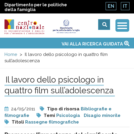
Dipartimento per le politiche
EN
IT
della famiglia
Togg
Centro
Navi
Main
VAI ALLA RICERCA GUIDATA
Chi siamo
Osservatori nazionali
Siti d'interesse
Notizie
Eventi
Contatti
Temi
Attività
Convenzione ONU
menu
nazionale
Home
Il lavoro dello psicologo in quattro film
sull’adolescenza
di
Il lavoro dello psicologo in
Documentazione
quattro film sull’adolescenza
e
24/05/2011
Tipo di risorsa
Bibliografie e
analisi
filmografie
Temi
Psicologia
Disagio minorile
Titoli
Rassegne filmografiche