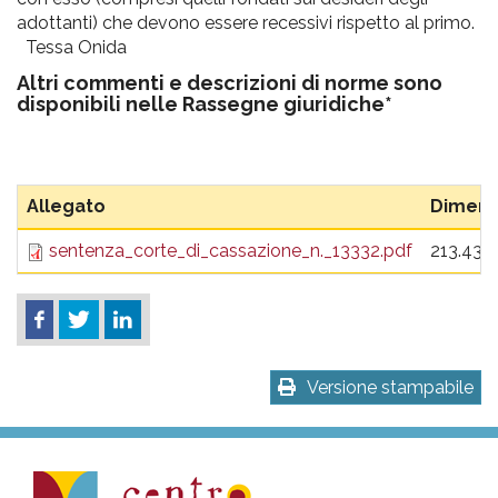
adottanti) che devono essere recessivi rispetto al primo.
Tessa Onida
Altri commenti e descrizioni di norme sono
disponibili nelle
Rassegne giuridiche*
Allegato
Dimens
sentenza_corte_di_cassazione_n._13332.pdf
213.43 
Versione stampabile