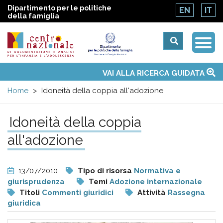
Dipartimento per le politiche
EN
IT
della famiglia
Togg
Centro
Navi
Main
VAI ALLA RICERCA GUIDATA
Chi siamo
Osservatori nazionali
Siti d'interesse
Notizie
Eventi
Contatti
Temi
Attività
Convenzione ONU
menu
nazionale
Home
Idoneità della coppia all'adozione
di
Idoneità della coppia
all'adozione
Documentazione
e
13/07/2010
Tipo di risorsa
Normativa e
giurisprudenza
Temi
Adozione internazionale
analisi
Titoli
Commenti giuridici
Attività
Rassegna
giuridica