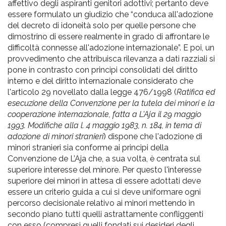
affettivo degli aspiranti genitori adottivi; pertanto deve
essere formulato un giudizio che “conduca all'adozione
del decreto di idoneità solo per quelle persone che
dimostrino di essere realmente in grado di affrontare le
difficoltà connesse all'adozione internazionale”. E poi, un
provvedimento che attribuisca rilevanza a dati razziali si
pone in contrasto con principi consolidati del diritto
interno e del diritto internazionale considerato che
l'articolo 29 novellato dalla legge 476/1998 (
Ratifica ed
esecuzione della Convenzione per la tutela dei minori e la
cooperazione internazionale, fatta a L'Aja il 29 maggio
1993. Modifiche alla l. 4 maggio 1983, n. 184, in tema di
adozione di minori stranieri
) dispone che l'adozione di
minori stranieri sia conforme ai principi della
Convenzione de L’Aja che, a sua volta, è centrata sul
superiore interesse del minore. Per questo l'interesse
superiore dei minori in attesa di essere adottati deve
essere un criterio guida a cui si deve uniformare ogni
percorso decisionale relativo ai minori mettendo in
secondo piano tutti quelli astrattamente confliggenti
con esso (compresi quelli fondati sui desideri degli