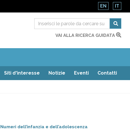
EN
IT
VAI ALLA RICERCA GUIDATA
Siti d'interesse
Notizie
Eventi
Contatti
Numeri dell’infanzia e dell’adolescenza