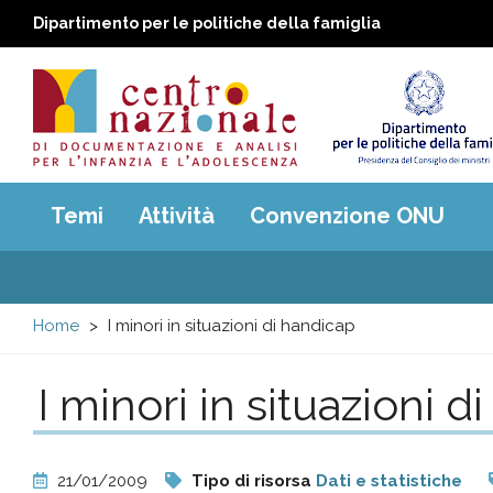
Dipartimento per le politiche della famiglia
Centro
Main
Temi
Attività
Convenzione ONU
menu
nazionale
di
Home
I minori in situazioni di handicap
Documentazione
I minori in situazioni d
e
analisi
21/01/2009
Tipo di risorsa
Dati e statistiche