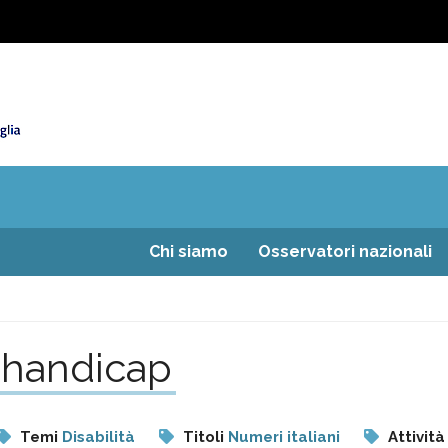
Chi siamo
Osservatori nazionali
i handicap
Temi
Disabilità
Titoli
Numeri italiani
Attività