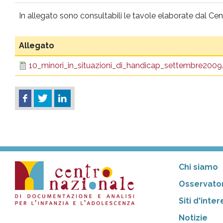
pr
In allegato sono consultabili le tavole elaborate dal C
l'infanzia
Allegato
e
10_minori_in_situazioni_di_handicap_settembre2009.
l'adolescenza
Chi siamo
Osservator
Siti d'inte
Notizie